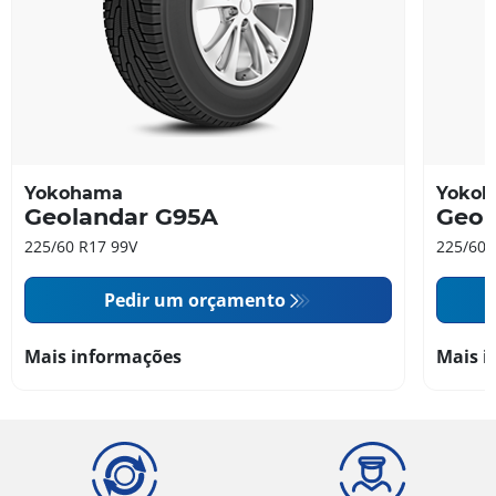
Yokohama
Yoko
Geolandar G95A
Geol
225/60 R17 99V
225/60 
Pedir um orçamento
Mais informações
Mais i