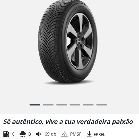
Item
1
of
Sê autêntico, vive a tua verdadeira paixão
6
C
B
69 db
PMSF
EPREL