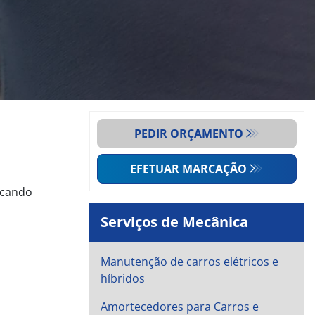
PEDIR ORÇAMENTO
EFETUAR MARCAÇÃO
icando
Serviços de Mecânica
Manutenção de carros elétricos e
híbridos
Amortecedores para Carros e