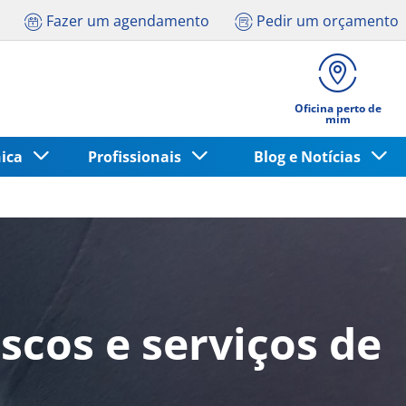
Fazer um agendamento
Pedir um orçamento
Oficina perto de
mim
nica
Profissionais
Blog e Notícias
scos e serviços de