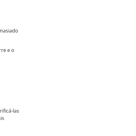
emasiado
rre e o
ificá-las
is