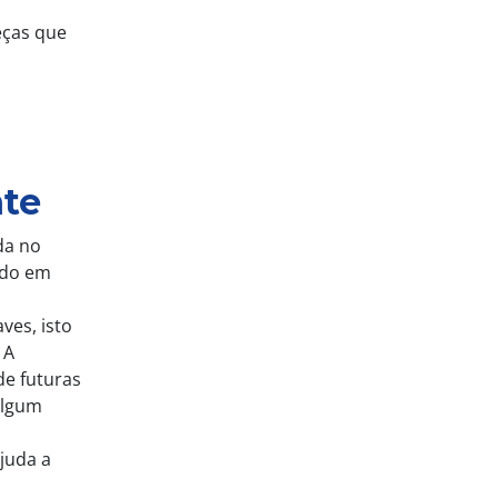
eças que
nte
da no
ndo em
ves, isto
 A
e futuras
algum
ajuda a