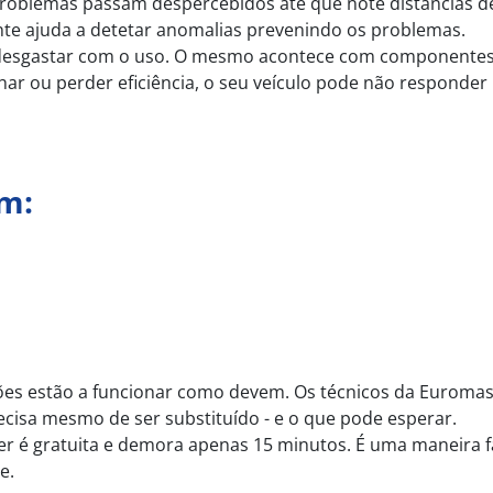
 problemas passam despercebidos até que note distâncias 
ente ajuda a detetar anomalias prevenindo os problemas.
 desgastar com o uso. O mesmo acontece com componente
lhar ou perder eficiência, o seu veículo pode não responder
em:
vões estão a funcionar como devem. Os técnicos da Euromas
cisa mesmo de ser substituído - e o que pode esperar.
er é gratuita e demora apenas 15 minutos. É uma maneira fá
e.