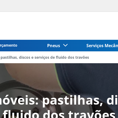
rçamento
Pneus
Serviços Mecâ
astilhas, discos e serviços de fluido dos travões
veis: pastilhas, di
fluido dos travões