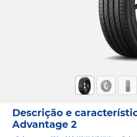
Item
1
of
6
Descrição e característi
Advantage 2