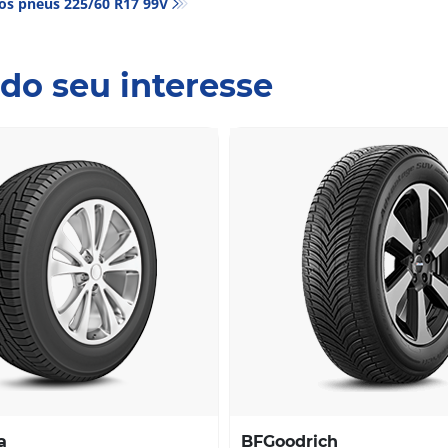
os pneus‎ 225/60 R17 99V
do seu interesse
a
BFGoodrich