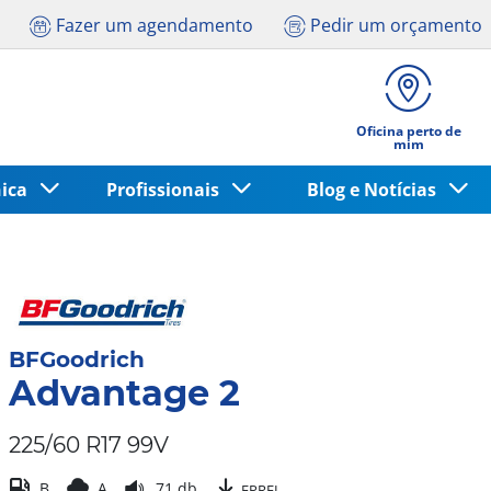
Fazer um agendamento
Pedir um orçamento
Oficina perto de
mim
nica
Profissionais
Blog e Notícias
BFGoodrich
Advantage 2
225/60 R17 99V
B
A
71 db
EPREL