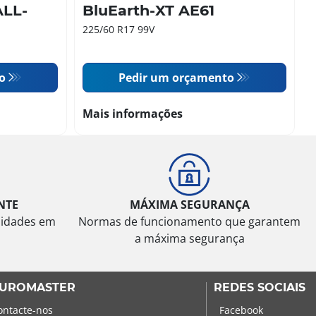
LL-
BluEarth-XT AE61
225/60 R17 99V
o
Pedir um orçamento
Mais informações
NTE
MÁXIMA SEGURANÇA
sidades em
Normas de funcionamento que garantem
a máxima segurança
UROMASTER
REDES SOCIAIS
ontacte-nos
Facebook