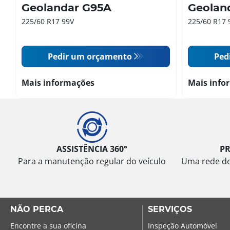
Geolandar G95A
Geolan
225/60 R17 99V
225/60 R17 
Pedir um orçamento
Ped
Mais informações
Mais info
ASSISTÊNCIA 360°
P
Para a manutenção regular do veículo
Uma rede de 
NÃO PERCA
SERVIÇOS
Encontre a sua oficina
Inspeção Automóvel