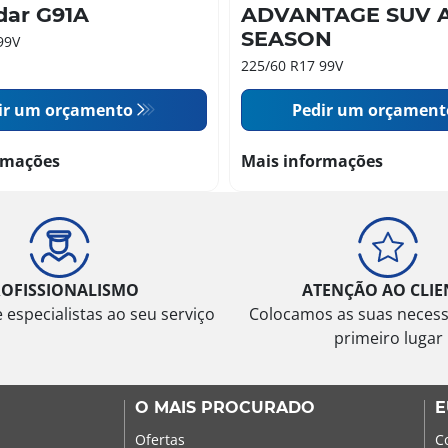
dar G91A
ADVANTAGE SUV A
SEASON
99V
225/60 R17 99V
ir um orçamento
Pedir um orçament
rmações
Mais informações
ROFISSIONALISMO
ATENÇÃO AO CLIE
especialistas ao seu serviço
Colocamos as suas neces
primeiro lugar
O MAIS PROCURADO
E
Ofertas
C