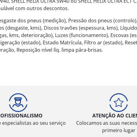
0W40, SHELL HELIX ULTRA 5W40 ou SHELL HELIX ULTRA ECT C3 
mulável com outros descontos.
: Desgaste dos pneus (medição), Pressão dos pneus (contro
es (desgaste, kms), Discos travões (espessura, kms), Líquido
s, kms, deterioração), Luzes (funcionamento), Escovas (estad
rigeração (estado), Estado Matrícula, Filtro ar (estado), Re
ração, Reposição nível líq. limpa pára-brisas.
ROFISSIONALISMO
ATENÇÃO AO CLIE
especialistas ao seu serviço
Colocamos as suas neces
primeiro lugar