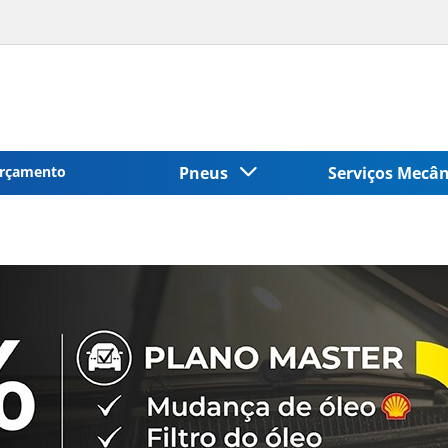
rçamento
Pneus
Serviços Mecâ