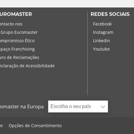
UROMASTER
REDES SOCIAIS
ontacte-nos
Facebook
 Grupo Euromaster
Instagram
ompromisso Ético
Linkedin
spaço Franchising
Youtube
ivro de Reclamações
eclaração de Acessibilidade
omaster na Europa
Escolha o seu país
te
Opções de Consentimento