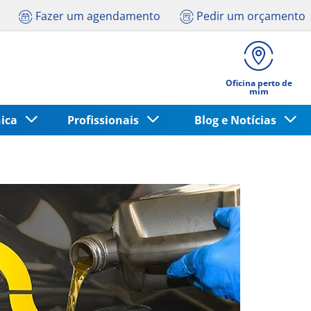
Fazer um agendamento
Pedir um orçamento
Oficina perto de
mim
nica
Profissionais
Blog e Notícias