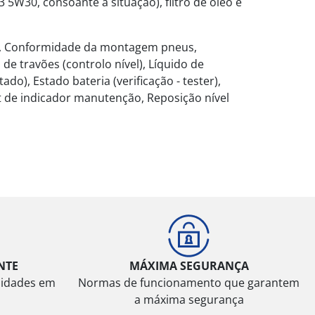
5W30, consoante a situação), filtro de óleo e
lo), Conformidade da montagem pneus,
 de travões (controlo nível), Líquido de
o), Estado bateria (verificação - tester),
set de indicador manutenção, Reposição nível
NTE
MÁXIMA SEGURANÇA
sidades em
Normas de funcionamento que garantem
a máxima segurança