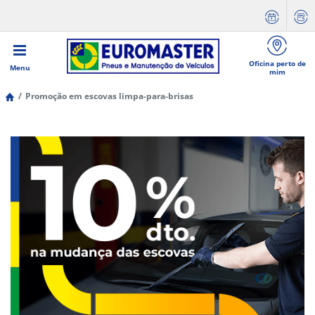
Oficina perto de
Menu
mim
Promoção em escovas limpa-para-brisas