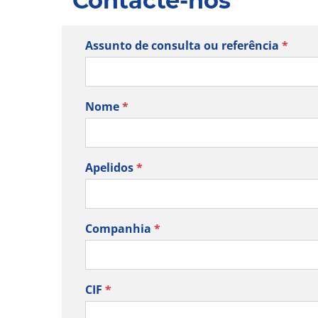
Contacte-nos
Assunto de consulta ou referência
*
Nome
*
Apelidos
*
Companhia
*
CIF
*