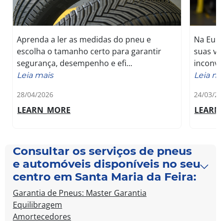
Aprenda a ler as medidas do pneu e
Na Eur
escolha o tamanho certo para garantir
suas v
segurança, desempenho e efi...
inconve
Leia mais
Leia m
28/04/2026
24/03/2
LEARN_MORE
LEAR
Consultar os serviços de pneus
e automóveis disponíveis no seu
centro em Santa Maria da Feira:
Garantia de Pneus: Master Garantia
Equilibragem
Amortecedores