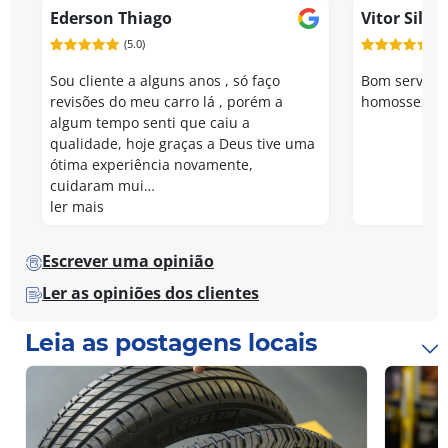
Ederson Thiago
Vitor Silva
(5.0)
(5.
Sou cliente a alguns anos , só faço
Bom serviço,
revisões do meu carro lá , porém a
homossexual
algum tempo senti que caiu a
qualidade, hoje graças a Deus tive uma
ótima experiência novamente,
cuidaram mui…
ler mais
Escrever uma opinião
Ler as opiniões dos clientes
Leia as postagens locais