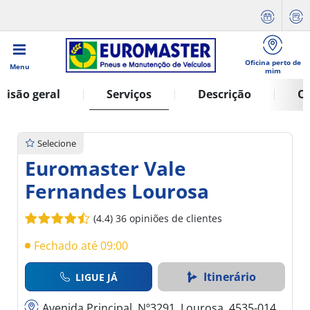
Oficina perto de
Menu
mim
Visão geral
Serviços
Descrição
Op
Selecione
Euromaster Vale
Fernandes Lourosa
(4.4)
36 opiniões de clientes
Fechado até 09:00
Itinerário
LIGUE JÁ
Avenida Principal, Nº3291, Lourosa, 4535-014