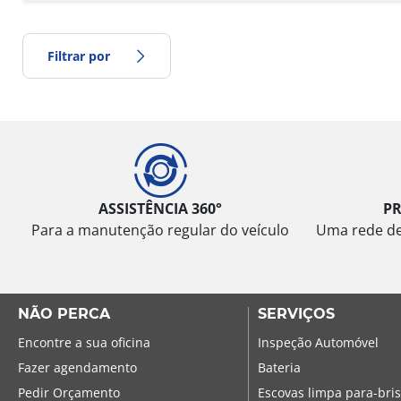
Filtrar por
Tipo de pneu
Todos os tipos (0)
Inverno (0)
ASSISTÊNCIA 360°
P
Verão (0)
Para a manutenção regular do veículo
Uma rede de 
Todas as estações (0)
NÃO PERCA
Tipo de veículo
SERVIÇOS
Encontre a sua oficina
Inspeção Automóvel
Todos os tipos (0)
Fazer agendamento
Bateria
Ligeiro (0)
Pedir Orçamento
Escovas limpa para-bri