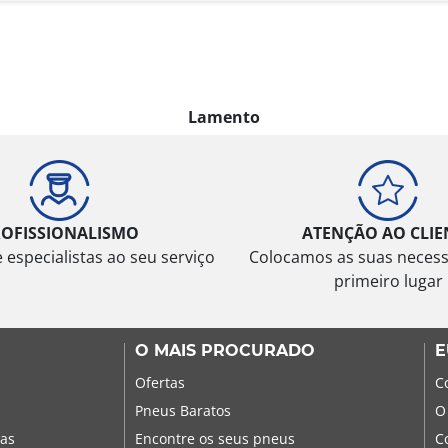
Lamento
ROFISSIONALISMO
ATENÇÃO AO CLIE
especialistas ao seu serviço
Colocamos as suas neces
primeiro lugar
O MAIS PROCURADO
E
Ofertas
C
Pneus Baratos
O
sas
Encontre os seus pneus
C