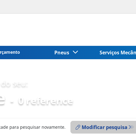
rçamento
Pneus
Serviços Mecâ
do seu:
e
-
0 reference
Modificar pesquisa
ntade para pesquisar novamente.