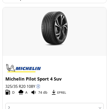
Michelin Pilot Sport 4 Suv
325/35 R20
108
Y
D
A
74 db
EPREL