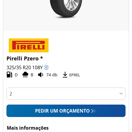
Pirelli Pzero *
325/35 R20
108
Y
D
B
74 db
EPREL
PEDIR UM ORÇAMENTO
Mais informações