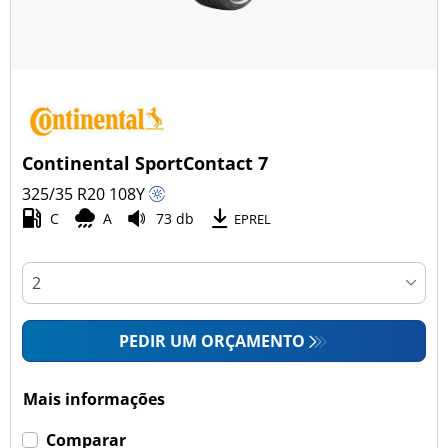
Continental SportContact 7
325/35 R20
108
Y
C
A
73 db
EPREL
PEDIR UM ORÇAMENTO
Mais informações
Comparar