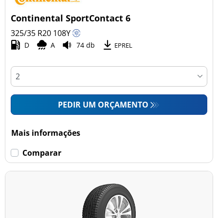
Continental SportContact 6
325/35 R20
108
Y
D
A
74 db
EPREL
PEDIR UM ORÇAMENTO
Mais informações
Comparar