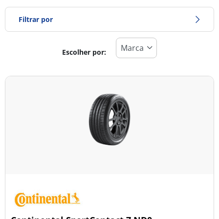
Filtrar por
Escolher por:
Tipo de pneu
Todos os tipos (5)
Inverno (0)
Verão (5)
Todas as estações (0)
Tipo de veículo
Todos os tipos (5)
Ligeiro (4)
Comercial (0)