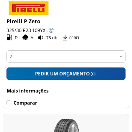
Pirelli P Zero
325/30 R23
109
Y
XL
D
A
73 db
EPREL
PEDIR UM ORÇAMENTO
Mais informações
Comparar