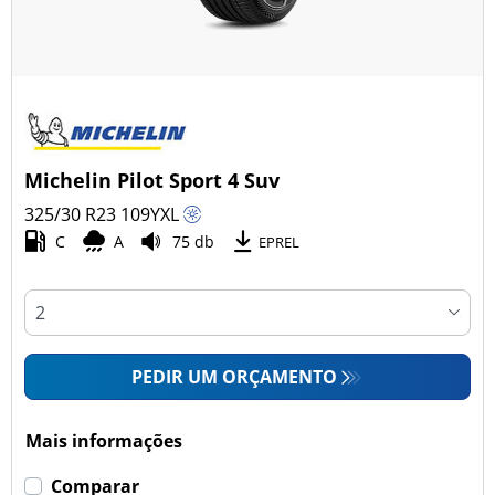
Michelin Pilot Sport 4 Suv
325/30 R23
109
Y
XL
C
A
75 db
EPREL
PEDIR UM ORÇAMENTO
Mais informações
Comparar