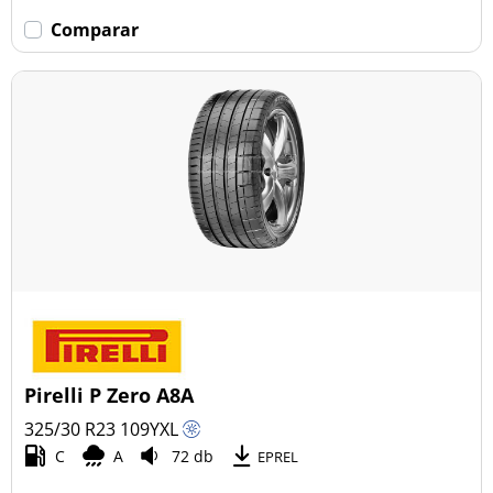
Comparar
Pirelli P Zero A8A
325/30 R23
109
Y
XL
C
A
72 db
EPREL