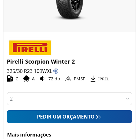
Pirelli Scorpion Winter 2
325/30 R23
109
W
XL
C
A
72 db
PMSF
EPREL
PEDIR UM ORÇAMENTO
Mais informações