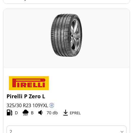
Pirelli P Zero L
325/30 R23
109
Y
XL
D
B
70 db
EPREL