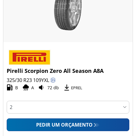
Pirelli Scorpion Zero All Season A8A
325/30 R23
109
Y
XL
B
A
72 db
EPREL
PEDIR UM ORÇAMENTO