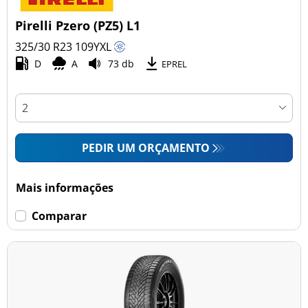
Pirelli Pzero (PZ5) L1
325/30 R23
109
Y
XL
D
A
73 db
EPREL
PEDIR UM ORÇAMENTO
Mais informações
Comparar