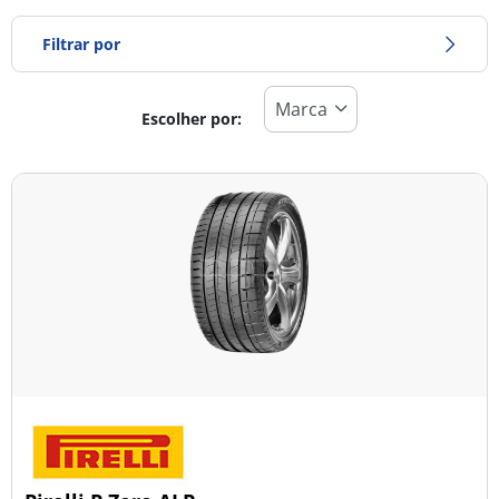
Filtrar por
Escolher por:
Tipo de pneu
Todos os tipos (8)
Inverno (1)
Verão (6)
Todas as estações (1)
Tipo de veículo
Todos os tipos (8)
Ligeiro (5)
Comercial (0)