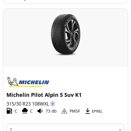
Michelin Pilot Alpin 5 Suv K1
315/30 R23
108
W
XL
C
C
73 db
PMSF
EPREL