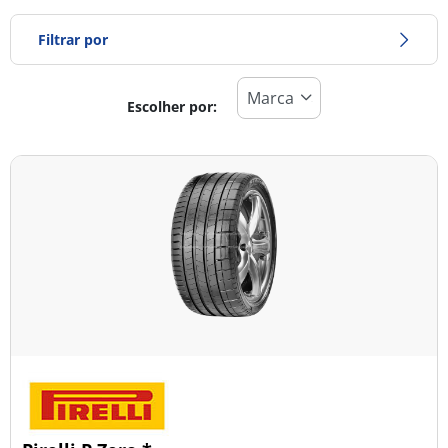
Filtrar por
Escolher por:
Tipo de pneu
Todos os tipos (6)
Inverno (1)
Verão (5)
Todas as estações (0)
Tipo de veículo
Todos os tipos (6)
Ligeiro (4)
Comercial (0)