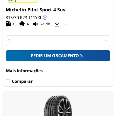
Michelin Pilot Sport 4 Suv
315/30 R23
111
Y
XL
C
A
74 db
EPREL
PEDIR UM ORÇAMENTO
Mais informações
Comparar