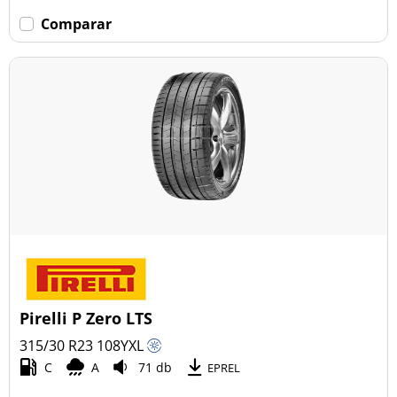
Comparar
Pirelli P Zero LTS
315/30 R23
108
Y
XL
C
A
71 db
EPREL