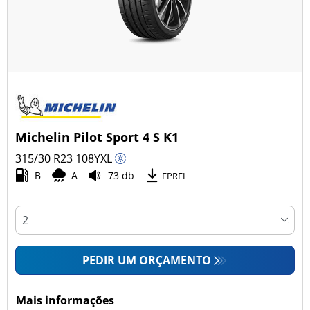
Michelin Pilot Sport 4 S K1
315/30 R23
108
Y
XL
B
A
73 db
EPREL
PEDIR UM ORÇAMENTO
Mais informações