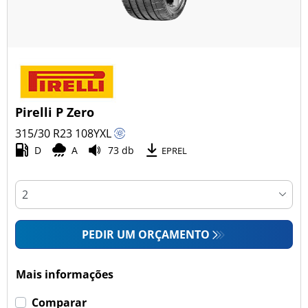
Pirelli P Zero
315/30 R23
108
Y
XL
D
A
73 db
EPREL
PEDIR UM ORÇAMENTO
Mais informações
Comparar