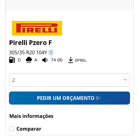
Pirelli Pzero F
305/35 R20
104
Y
D
A
74 db
EPREL
PEDIR UM ORÇAMENTO
Mais informações
Comparar