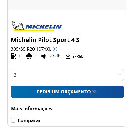
Michelin Pilot Sport 4 S
305/35 R20
107
Y
XL
C
C
73 db
EPREL
PEDIR UM ORÇAMENTO
Mais informações
Comparar