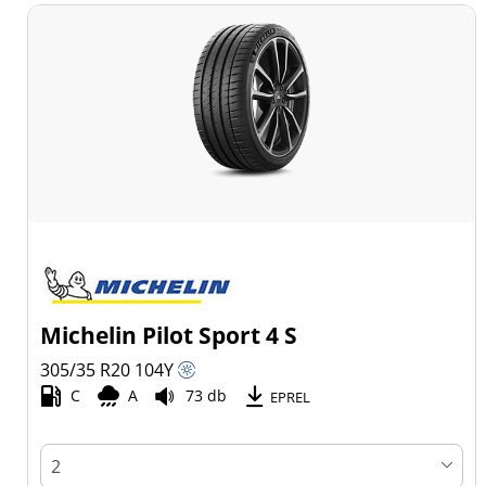
Michelin Pilot Sport 4 S
305/35 R20
104
Y
C
A
73 db
EPREL