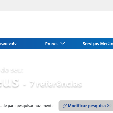
rçamento
Pneus
Serviços Mecâ
do seu:
eus
-
7 referências
Modificar pesquisa
ntade para pesquisar novamente.