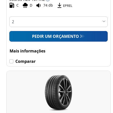
Comercial (0)
C
D
74 db
EPREL
Esvaziamento limitado
Runflat (0)
PEDIR UM ORÇAMENTO
Sem esvaziamento
limitado (7)
Mais informações
Mais
Comparar
opções