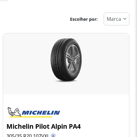
Escolher por:
Michelin Pilot Alpin PA4
305/35 R20
107
V
XL