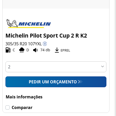
Michelin Pilot Sport Cup 2 R K2
305/35 R20
107
Y
XL
C
D
74 db
EPREL
PEDIR UM ORÇAMENTO
Mais informações
Comparar