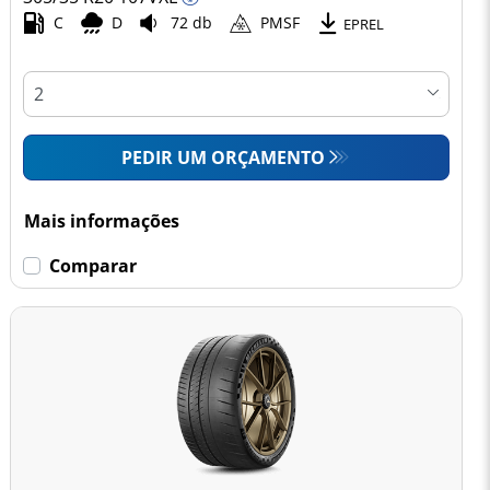
C
D
72 db
PMSF
EPREL
PEDIR UM ORÇAMENTO
Mais informações
Comparar