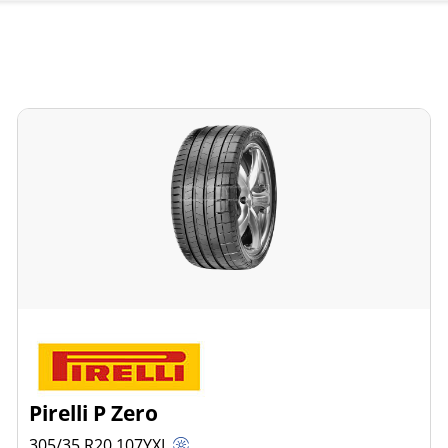
Pirelli P Zero
305/35 R20
107
Y
XL