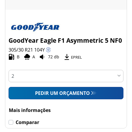
GoodYear Eagle F1 Asymmetric 5 NF0
305/30 R21
104
Y
B
A
72 db
EPREL
PEDIR UM ORÇAMENTO
Mais informações
Comparar