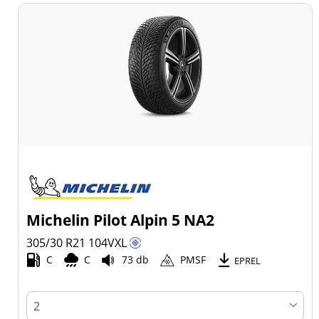
Michelin Pilot Alpin 5 NA2
305/30 R21
104
V
XL
C
C
73 db
PMSF
EPREL