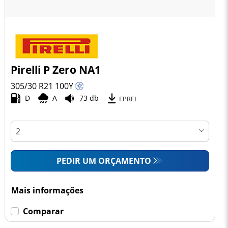
Pirelli P Zero NA1
305/30 R21
100
Y
D
A
73 db
EPREL
PEDIR UM ORÇAMENTO
Mais informações
Comparar