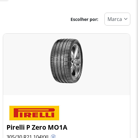
Escolher por:
Pirelli P Zero MO1A
305/30 R21
104
Y
XL