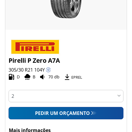
Pirelli P Zero A7A
305/30 R21
104
Y
D
B
70 db
EPREL
PEDIR UM ORÇAMENTO
Mais informações