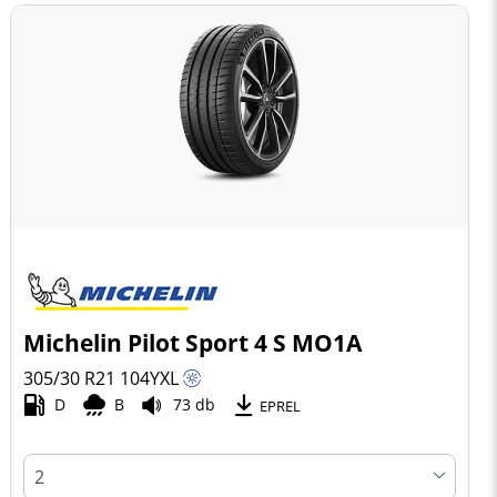
Michelin Pilot Sport 4 S MO1A
305/30 R21
104
Y
XL
D
B
73 db
EPREL