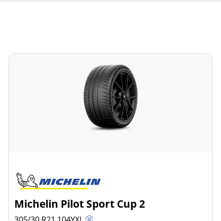
Michelin Pilot Sport Cup 2
305/30 R21
104
Y
XL