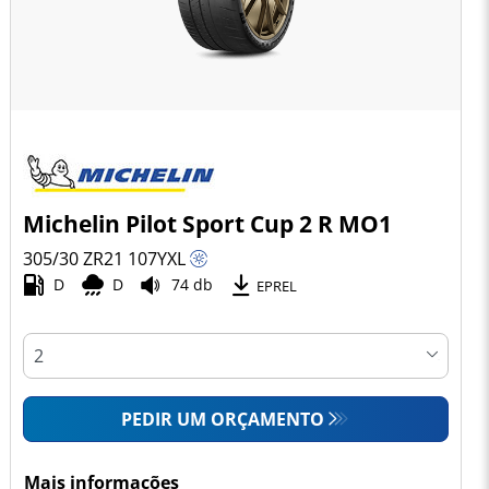
Michelin Pilot Sport Cup 2 R MO1
305/30 ZR21
107
Y
XL
D
D
74 db
EPREL
PEDIR UM ORÇAMENTO
Mais informações