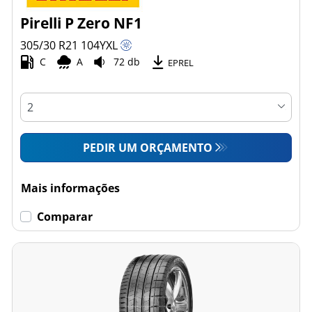
Pirelli P Zero NF1
305/30 R21
104
Y
XL
C
A
72 db
EPREL
PEDIR UM ORÇAMENTO
Mais informações
Comparar