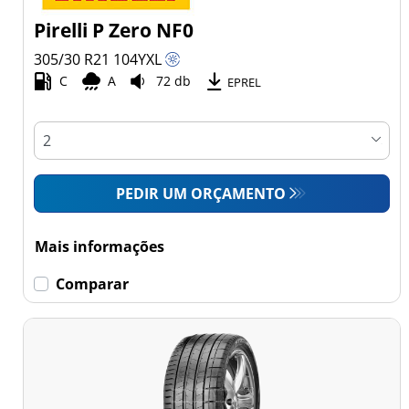
Pirelli P Zero NF0
305/30 R21
104
Y
XL
C
A
72 db
EPREL
PEDIR UM ORÇAMENTO
Mais informações
Comparar