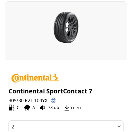
Continental SportContact 7
305/30 R21
104
Y
XL
C
A
73 db
EPREL