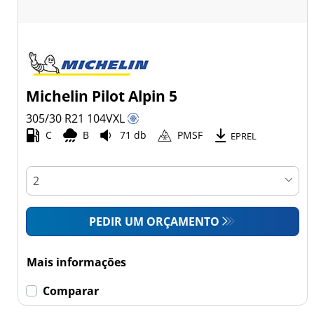
Michelin Pilot Alpin 5
305/30 R21
104
V
XL
C
B
71 db
PMSF
EPREL
PEDIR UM ORÇAMENTO
Mais informações
Comparar