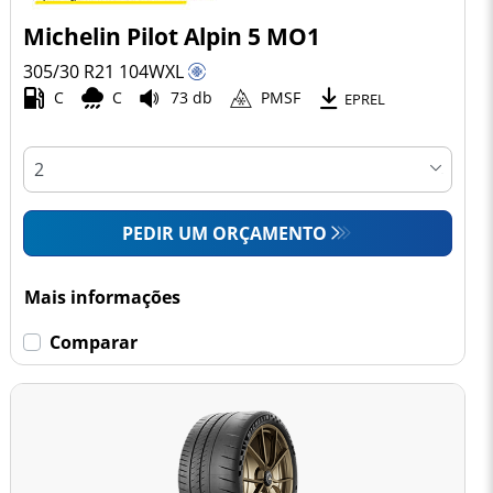
Michelin Pilot Alpin 5 MO1
305/30 R21
104
W
XL
C
C
73 db
PMSF
EPREL
PEDIR UM ORÇAMENTO
Mais informações
Comparar