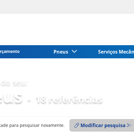
rçamento
Pneus
Serviços Mecâ
do seu:
eus
-
18 referências
Modificar pesquisa
ntade para pesquisar novamente.