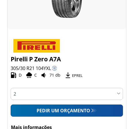
Pirelli P Zero A7A
305/30 R21
104
Y
XL
D
C
71 db
EPREL
PEDIR UM ORÇAMENTO
Mais informações