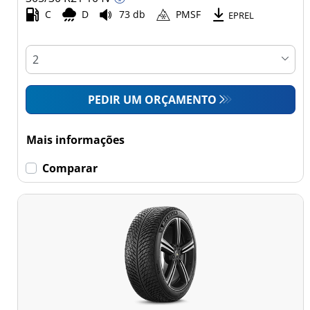
Comercial (0)
C
D
73 db
PMSF
EPREL
Esvaziamento limitado
Runflat (0)
PEDIR UM ORÇAMENTO
Sem esvaziamento
limitado (18)
Mais informações
Mais
Comparar
opções