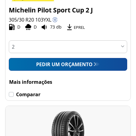
Michelin Pilot Sport Cup 2 J
305/30 R20
103
Y
XL
D
D
73 db
EPREL
PEDIR UM ORÇAMENTO
Mais informações
Comparar