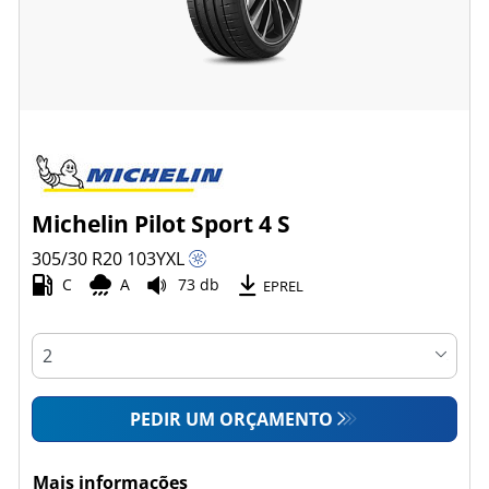
Michelin Pilot Sport 4 S
305/30 R20
103
Y
XL
C
A
73 db
EPREL
PEDIR UM ORÇAMENTO
Mais informações