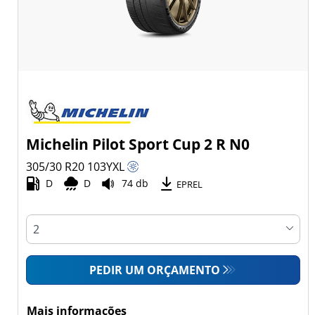
Michelin Pilot Sport Cup 2 R N0
305/30 R20
103
Y
XL
D
D
74 db
EPREL
PEDIR UM ORÇAMENTO
Mais informações