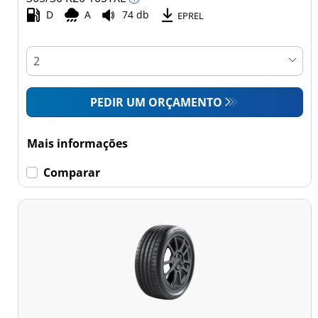
Comercial (0)
D
A
74 db
EPREL
Esvaziamento limitado
Runflat (2)
PEDIR UM ORÇAMENTO
Sem esvaziamento
limitado (35)
Mais informações
Mais
Comparar
opções