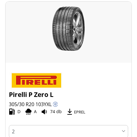
Pirelli P Zero L
305/30 R20
103
Y
XL
D
A
74 db
EPREL