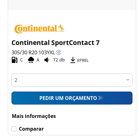
Continental SportContact 7
305/30 R20
103
Y
XL
C
A
72 db
EPREL
PEDIR UM ORÇAMENTO
Mais informações
Comparar