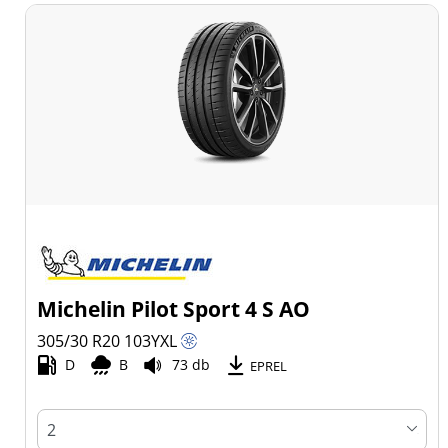
Michelin Pilot Sport 4 S AO
305/30 R20
103
Y
XL
D
B
73 db
EPREL