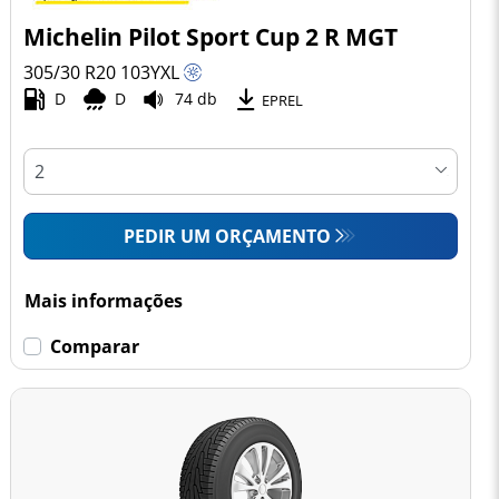
Michelin Pilot Sport Cup 2 R MGT
305/30 R20
103
Y
XL
D
D
74 db
EPREL
PEDIR UM ORÇAMENTO
Mais informações
Comparar