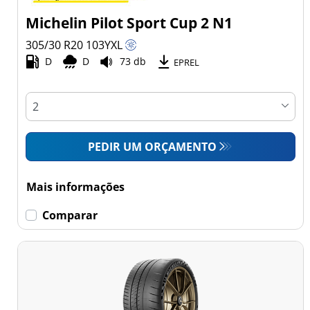
Michelin Pilot Sport Cup 2 N1
305/30 R20
103
Y
XL
D
D
73 db
EPREL
PEDIR UM ORÇAMENTO
Mais informações
Comparar