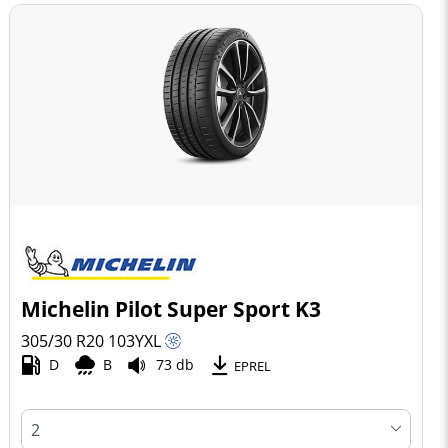
Michelin Pilot Super Sport K3
305/30 R20
103
Y
XL
D
B
73 db
EPREL