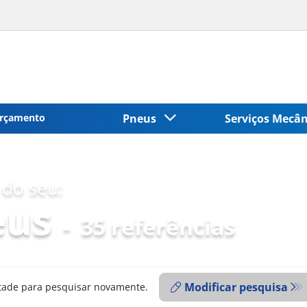
rçamento
Pneus
Serviços Mecâ
do seu:
eus
-
35 referências
Modificar pesquisa
ntade para pesquisar novamente.