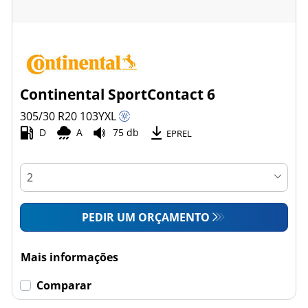
Continental SportContact 6
305/30 R20
103
Y
XL
D
A
75 db
EPREL
PEDIR UM ORÇAMENTO
Mais informações
Comparar