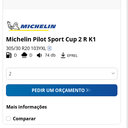
Michelin Pilot Sport Cup 2 R K1
305/30 R20
103
Y
XL
D
D
74 db
EPREL
PEDIR UM ORÇAMENTO
Mais informações
Comparar