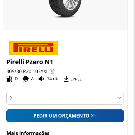
Pirelli Pzero N1
305/30 R20
103
Y
XL
D
A
74 db
EPREL
PEDIR UM ORÇAMENTO
Mais informações