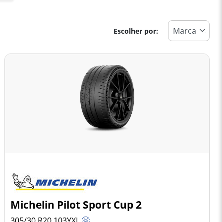
Escolher por:
Michelin Pilot Sport Cup 2
305/30 R20
103
Y
XL