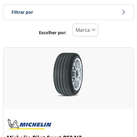
Filtrar por
Escolher por:
Tipo de pneu
Todos os tipos (17)
Inverno (0)
Verão (17)
Todas as estações (0)
Tipo de veículo
Todos os tipos (17)
Ligeiro (17)
Comercial (0)