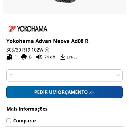
Yokohama Advan Neova Ad08 R
305/30 R19
102
W
F
B
74 db
EPREL
PEDIR UM ORÇAMENTO
Mais informações
Comparar