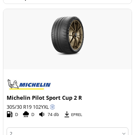
Michelin Pilot Sport Cup 2 R
305/30 R19
102
Y
XL
D
D
74 db
EPREL