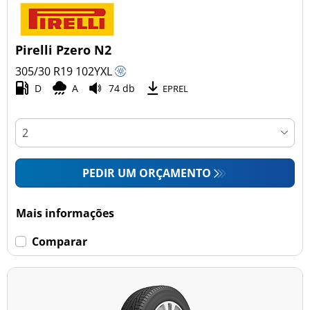
Pirelli Pzero N2
305/30 R19
102
Y
XL
D
A
74 db
EPREL
PEDIR UM ORÇAMENTO
Mais informações
Comparar