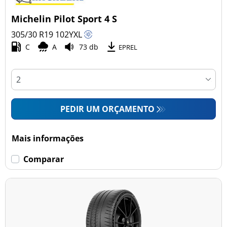
Michelin Pilot Sport 4 S
305/30 R19
102
Y
XL
C
A
73 db
EPREL
PEDIR UM ORÇAMENTO
Mais informações
Comparar