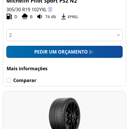
Michelin Pilot Sport PS2 N2
305/30 R19
102
Y
XL
D
B
74 db
Esvaziamento limitado
EPREL
Runflat (0)
Sem esvaziamento limitado (17)
PEDIR UM ORÇAMENTO
Mais opções
Mais informações
Comparar