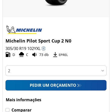
Michelin Pilot Sport Cup 2 N0
305/30 R19
102
Y
XL
D
C
73 db
EPREL
PEDIR UM ORÇAMENTO
Mais informações
Comparar