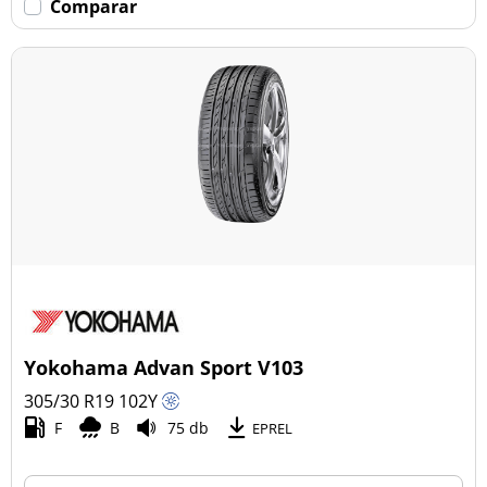
Comparar
Yokohama Advan Sport V103
305/30 R19
102
Y
F
B
75 db
EPREL