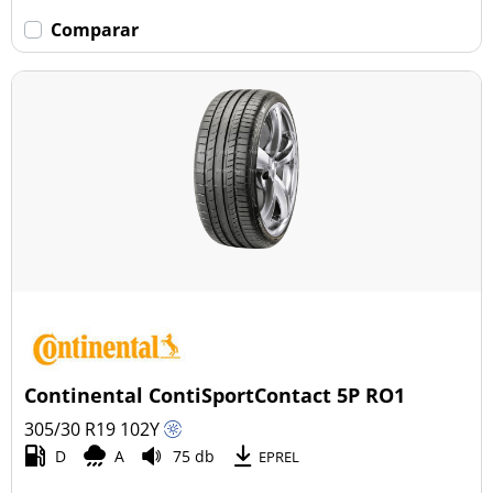
Comparar
Continental ContiSportContact 5P RO1
305/30 R19
102
Y
D
A
75 db
EPREL