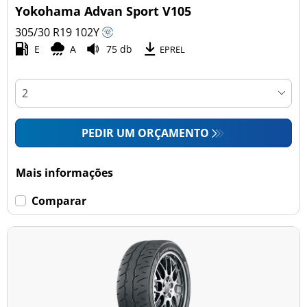
Yokohama Advan Sport V105
305/30 R19
102
Y
E
A
75 db
EPREL
PEDIR UM ORÇAMENTO
Mais informações
Comparar