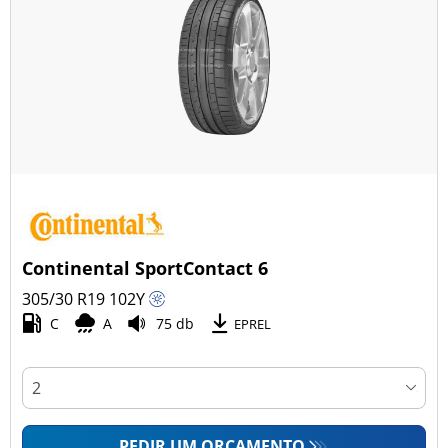
Continental SportContact 6
305/30 R19
102
Y
C
A
75 db
EPREL
PEDIR UM ORÇAMENTO