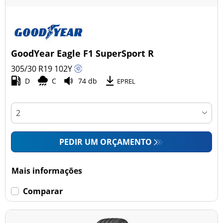
GoodYear Eagle F1 SuperSport R
305/30 R19
102
Y
D
C
74 db
EPREL
PEDIR UM ORÇAMENTO
Mais informações
Comparar