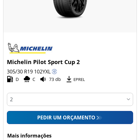
Michelin Pilot Sport Cup 2
305/30 R19
102
Y
XL
D
C
73 db
EPREL
PEDIR UM ORÇAMENTO
Mais informações