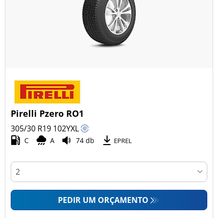
Pirelli Pzero RO1
305/30 R19
102
Y
XL
C
A
74 db
EPREL
PEDIR UM ORÇAMENTO