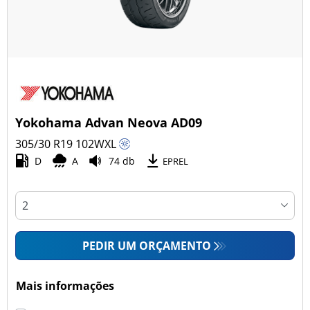
Yokohama Advan Neova AD09
305/30 R19
102
W
XL
D
A
74 db
EPREL
PEDIR UM ORÇAMENTO
Mais informações