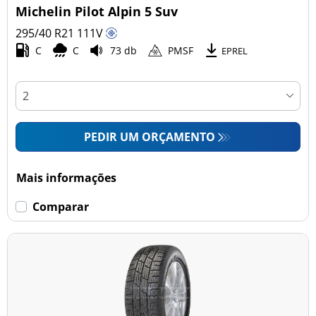
Michelin Pilot Alpin 5 Suv
295/40 R21
111
V
C
C
73 db
PMSF
EPREL
PEDIR UM ORÇAMENTO
Mais informações
Comparar