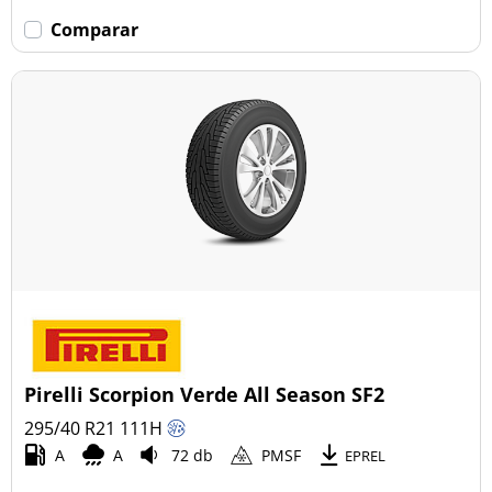
Comparar
Pirelli Scorpion Verde All Season SF2
295/40 R21
111
H
A
A
72 db
PMSF
EPREL