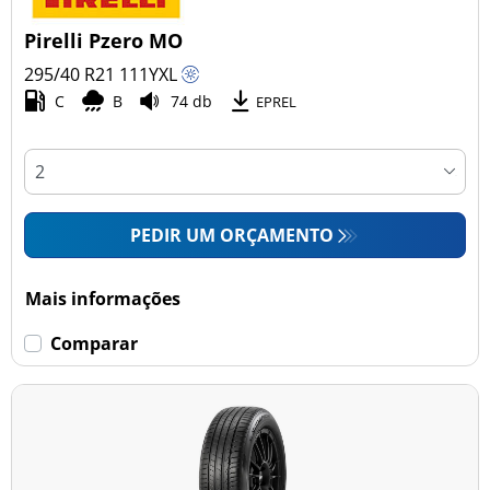
Pirelli Pzero MO
295/40 R21
111
Y
XL
C
B
74 db
EPREL
PEDIR UM ORÇAMENTO
Mais informações
Comparar