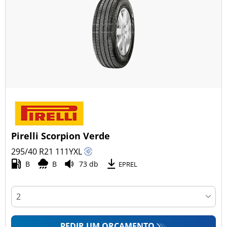
Pirelli Scorpion Verde
295/40 R21
111
Y
XL
B
B
73 db
EPREL
PEDIR UM ORÇAMENTO