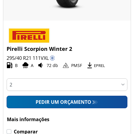
Pirelli Scorpion Winter 2
295/40 R21
111
V
XL
B
A
72 db
PMSF
EPREL
PEDIR UM ORÇAMENTO
Mais informações
Comparar