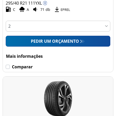
295/40 R21
111
Y
XL
C
A
71 db
EPREL
PEDIR UM ORÇAMENTO
Mais informações
Comparar