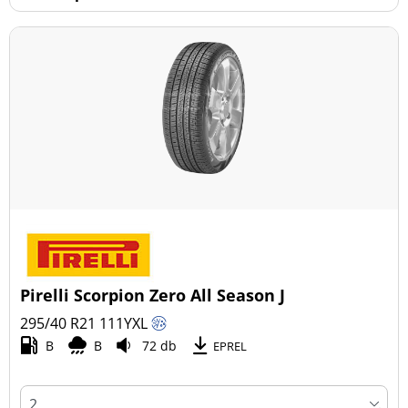
Pirelli Scorpion Zero All Season J
295/40 R21
111
Y
XL
B
B
72 db
EPREL