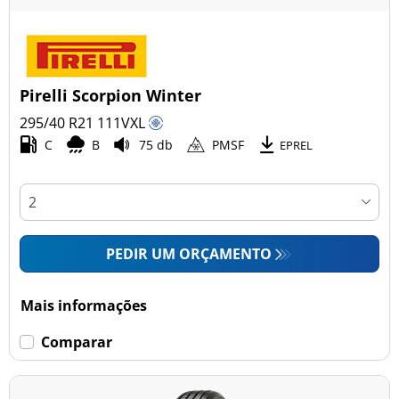
Pirelli Scorpion Winter
295/40 R21
111
V
XL
C
B
75 db
PMSF
EPREL
PEDIR UM ORÇAMENTO
Mais informações
Comparar