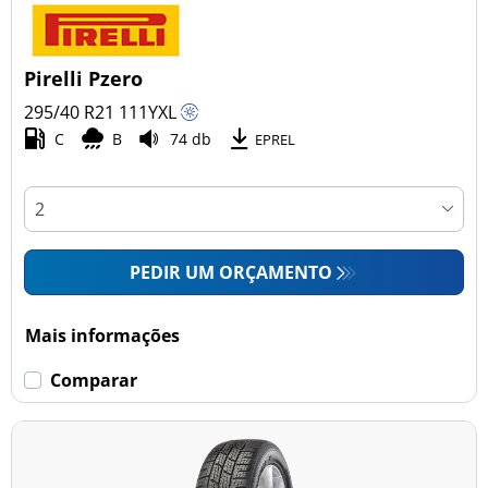
Pirelli Pzero
295/40 R21
111
Y
XL
C
B
74 db
EPREL
PEDIR UM ORÇAMENTO
Mais informações
Comparar