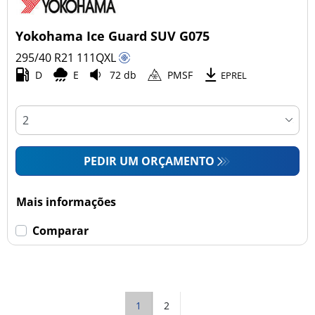
Yokohama Ice Guard SUV G075
295/40 R21
111
Q
XL
D
E
72 db
PMSF
EPREL
PEDIR UM ORÇAMENTO
Mais informações
Comparar
1
2