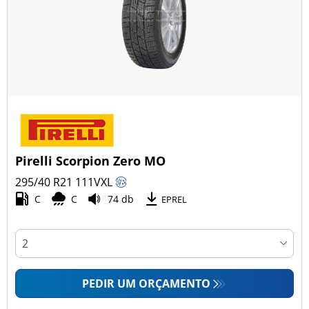
Pirelli Scorpion Zero MO
295/40 R21
111
V
XL
C
C
74 db
EPREL
PEDIR UM ORÇAMENTO