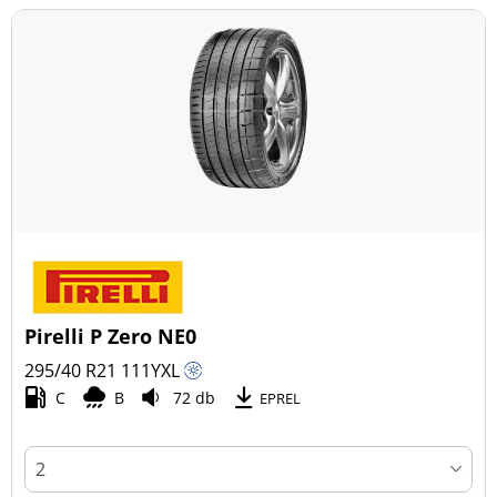
Pirelli P Zero NE0
295/40 R21
111
Y
XL
C
B
72 db
EPREL