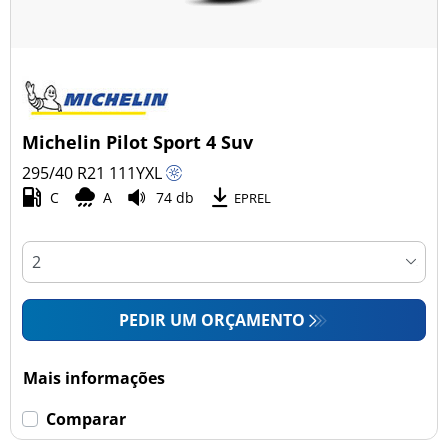
Michelin Pilot Sport 4 Suv
295/40 R21
111
Y
XL
C
A
74 db
EPREL
PEDIR UM ORÇAMENTO
Mais informações
Comparar