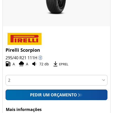
Pirelli Scorpion
295/40 R21
111
H
A
A
72 db
EPREL
PEDIR UM ORÇAMENTO
Mais informações