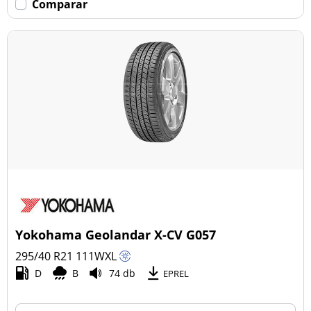
Comparar
Yokohama Geolandar X-CV G057
295/40 R21
111
W
XL
D
B
74 db
EPREL