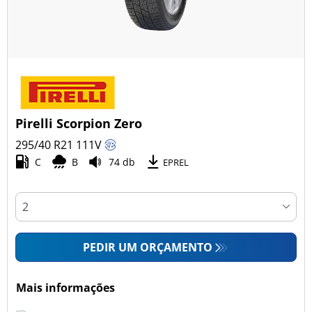
Pirelli Scorpion Zero
295/40 R21
111
V
C
B
74 db
EPREL
PEDIR UM ORÇAMENTO
Mais informações