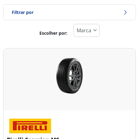
Filtrar por
Escolher por:
Tipo de pneu
Todos os tipos (22)
Inverno (7)
Verão (10)
Todas as estações (5)
Tipo de veículo
Todos os tipos (22)
Ligeiro (10)
Comercial (0)