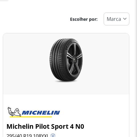
Escolher por:
Michelin Pilot Sport 4 N0
295/40 R19
108
Y
XL