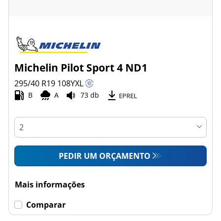
Michelin Pilot Sport 4 ND1
295/40 R19
108
Y
XL
B
A
73 db
EPREL
PEDIR UM ORÇAMENTO
Mais informações
Comparar