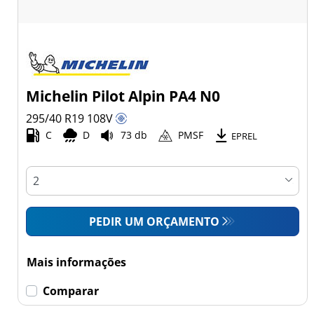
Michelin Pilot Alpin PA4 N0
295/40 R19
108
V
C
D
73 db
PMSF
EPREL
PEDIR UM ORÇAMENTO
Mais informações
Comparar