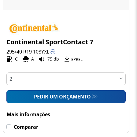
Continental SportContact 7
295/40 R19
108
Y
XL
C
A
75 db
EPREL
PEDIR UM ORÇAMENTO
Mais informações
Comparar