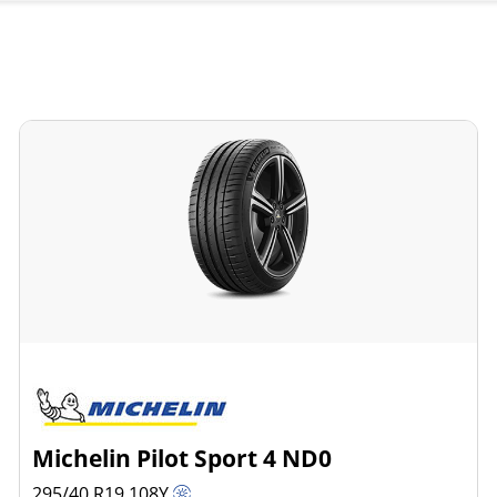
Michelin Pilot Sport 4 ND0
295/40 R19
108
Y