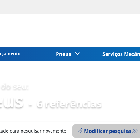
rçamento
Pneus
Serviços Mecâ
do seu:
eus
-
6 referências
Modificar pesquisa
ntade para pesquisar novamente.