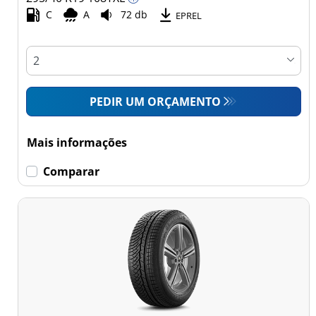
Comercial (0)
C
A
72 db
EPREL
Esvaziamento limitado
Runflat (0)
PEDIR UM ORÇAMENTO
Sem esvaziamento
limitado (6)
Mais informações
Mais
Comparar
opções