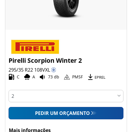
Pirelli Scorpion Winter 2
295/35 R22
108
V
XL
C
A
73 db
PMSF
EPREL
PEDIR UM ORÇAMENTO
Mais informações