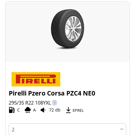
Pirelli Pzero Corsa PZC4 NE0
295/35 R22
108
Y
XL
C
A
72 db
EPREL