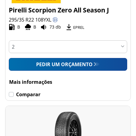
Pirelli Scorpion Zero All Season J
295/35 R22
108
Y
XL
B
B
73 db
EPREL
PEDIR UM ORÇAMENTO
Mais informações
Comparar