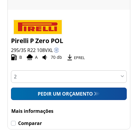
Pirelli P Zero POL
295/35 R22
108
V
XL
B
A
70 db
EPREL
PEDIR UM ORÇAMENTO
Mais informações
Comparar