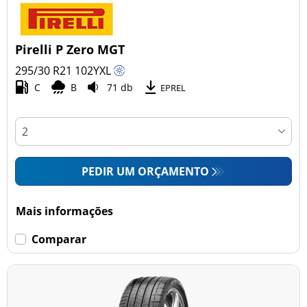
Pirelli P Zero MGT
295/30 R21
102
Y
XL
C
B
71 db
EPREL
PEDIR UM ORÇAMENTO
Mais informações
Comparar