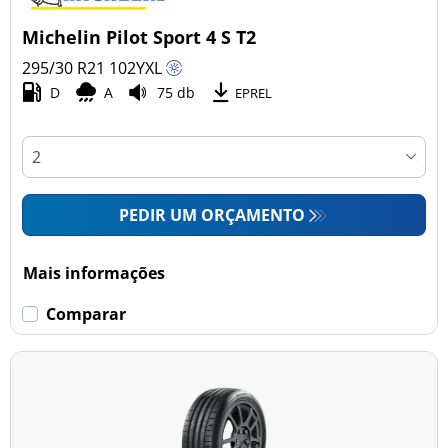
Michelin Pilot Sport 4 S T2
295/30 R21
102
Y
XL
D
A
75 db
EPREL
PEDIR UM ORÇAMENTO
Mais informações
Comparar