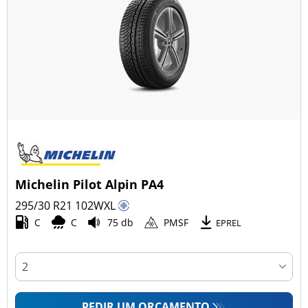
Michelin Pilot Alpin PA4
295/30 R21
102
W
XL
C
C
75 db
PMSF
EPREL
PEDIR UM ORÇAMENTO