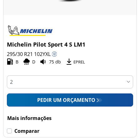
Michelin Pilot Sport 4 S LM1
295/30 R21
102
Y
XL
B
D
75 db
EPREL
PEDIR UM ORÇAMENTO
Mais informações
Comparar