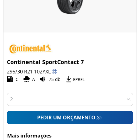
Continental SportContact 7
295/30 R21
102
Y
XL
C
A
75 db
EPREL
PEDIR UM ORÇAMENTO
Mais informações