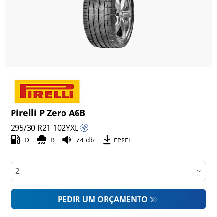
Pirelli P Zero A6B
295/30 R21
102
Y
XL
D
B
74 db
EPREL
PEDIR UM ORÇAMENTO