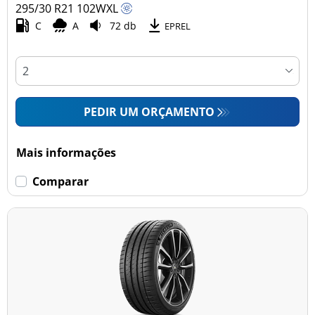
295/30 R21
102
W
XL
C
A
72 db
EPREL
PEDIR UM ORÇAMENTO
Mais informações
Comparar