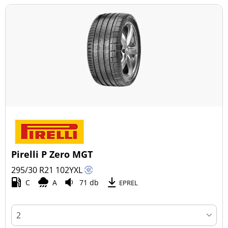
Pirelli P Zero MGT
295/30 R21
102
Y
XL
C
A
71 db
EPREL