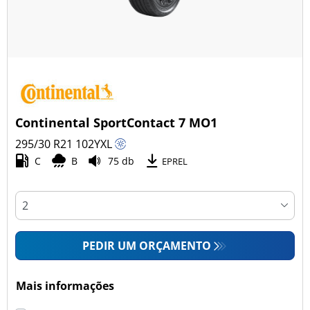
Continental SportContact 7 MO1
295/30 R21
102
Y
XL
C
B
75 db
EPREL
PEDIR UM ORÇAMENTO
Mais informações