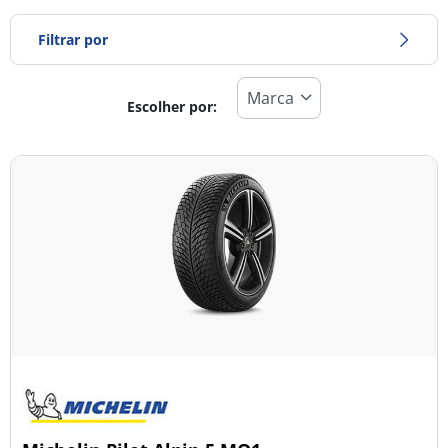
Filtrar por
Escolher por:
Tipo de pneu
Todos os tipos (18)
Inverno (3)
Verão (15)
Todas as estações (0)
Tipo de veículo
Todos os tipos (18)
Ligeiro (18)
Comercial (0)