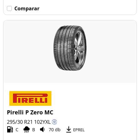
Comparar
Pirelli P Zero MC
295/30 R21
102
Y
XL
C
B
70 db
EPREL