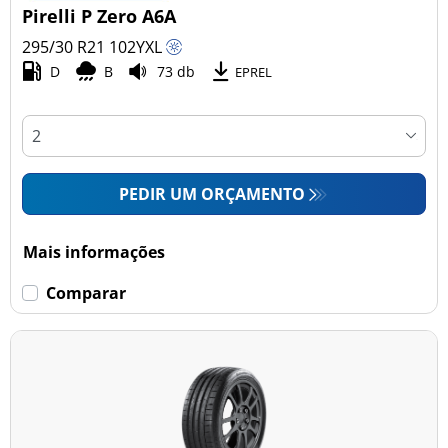
Pirelli P Zero A6A
295/30 R21
102
Y
XL
D
B
73 db
EPREL
PEDIR UM ORÇAMENTO
Mais informações
Comparar