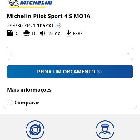
Michelin Pilot Sport 4 S MO1A
295/30 ZR21
105
Y
XL
C
B
73 db
EPREL
PEDIR UM ORÇAMENTO
Mais informações
Comparar