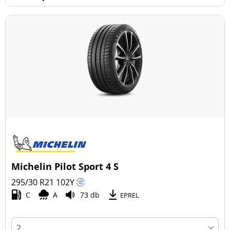
Michelin Pilot Sport 4 S
295/30 R21
102
Y
C
A
73 db
EPREL