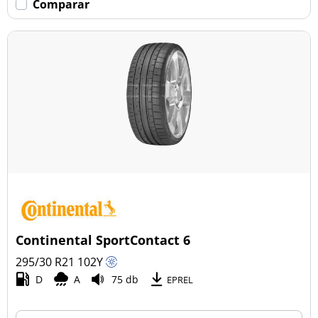
Comparar
Continental SportContact 6
295/30 R21
102
Y
D
A
75 db
EPREL