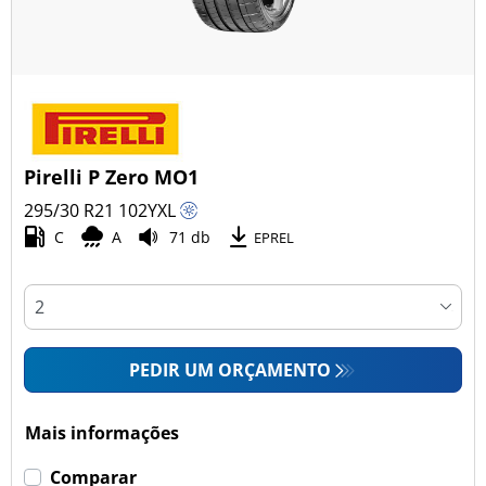
Pirelli P Zero MO1
295/30 R21
102
Y
XL
C
A
71 db
EPREL
PEDIR UM ORÇAMENTO
Mais informações
Comparar