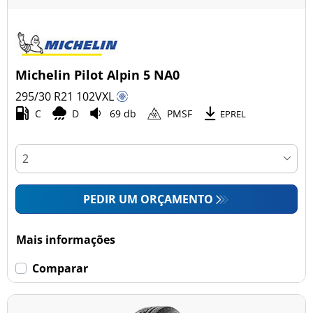
Michelin Pilot Alpin 5 NA0
295/30 R21
102
V
XL
C
D
69 db
PMSF
EPREL
PEDIR UM ORÇAMENTO
Mais informações
Comparar