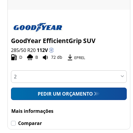
GoodYear EfficientGrip SUV
285/50 R20
112
V
D
B
72 db
EPREL
PEDIR UM ORÇAMENTO
Mais informações
Comparar