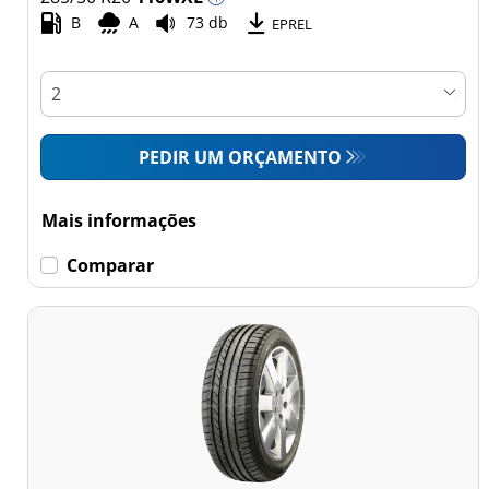
Comercial (0)
B
A
73 db
EPREL
Esvaziamento limitado
Runflat (0)
PEDIR UM ORÇAMENTO
Sem esvaziamento
limitado (11)
Mais informações
Mais
Comparar
opções