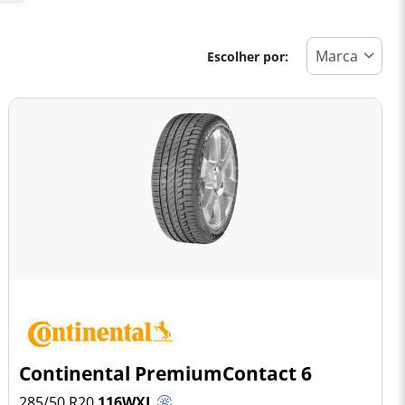
Escolher por:
Continental PremiumContact 6
285/50 R20
116
W
XL