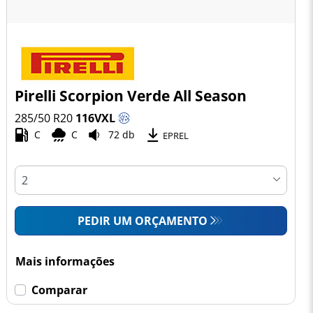
Pirelli Scorpion Verde All Season
285/50 R20
116
V
XL
C
C
72 db
EPREL
PEDIR UM ORÇAMENTO
Mais informações
Comparar