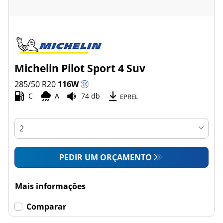
Michelin Pilot Sport 4 Suv
285/50 R20
116
W
C
A
74 db
EPREL
PEDIR UM ORÇAMENTO
Mais informações
Comparar