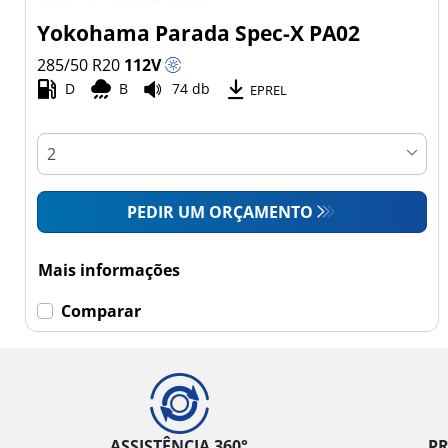
Yokohama Parada Spec-X PA02
285/50 R20
112
V
D
B
74 db
EPREL
PEDIR UM ORÇAMENTO
Mais informações
Comparar
ASSISTÊNCIA 360°
P