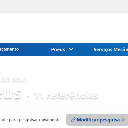
rçamento
Pneus
Serviços Mecâ
do seu:
eus
-
11 referências
Modificar pesquisa
ntade para pesquisar novamente.