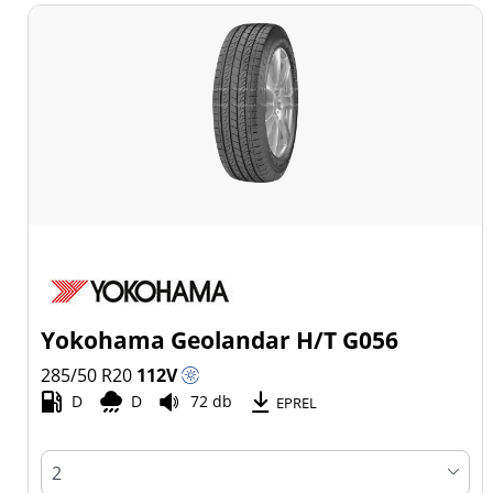
Yokohama Geolandar H/T G056
285/50 R20
112
V
D
D
72 db
EPREL