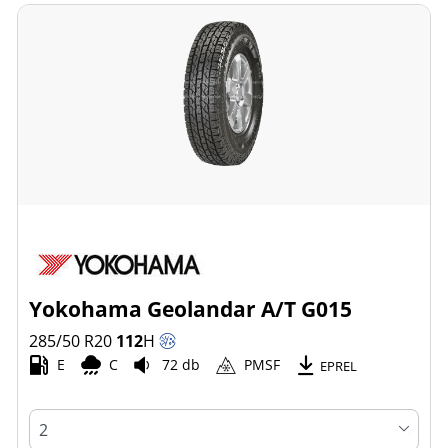
Yokohama Geolandar A/T G015
285/50 R20
112
H
E
C
72 db
PMSF
EPREL