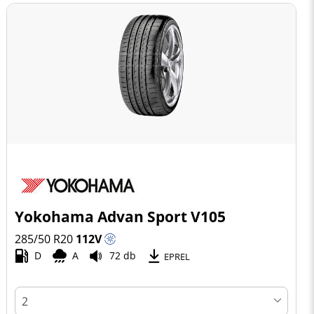
Yokohama Advan Sport V105
285/50 R20
112
V
D
A
72 db
EPREL