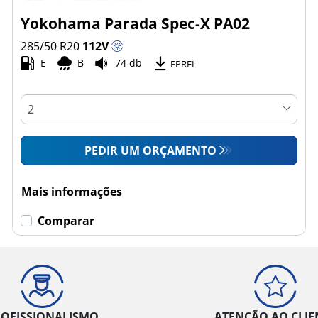
Yokohama Parada Spec-X PA02
285/50 R20
112
V
E
B
74 db
EPREL
PEDIR UM ORÇAMENTO
Mais informações
Comparar
ROFISSIONALISMO
ATENÇÃO AO CLIE