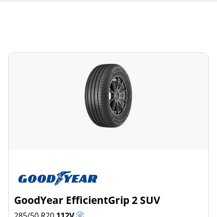
GoodYear EfficientGrip 2 SUV
285/50 R20
112
V