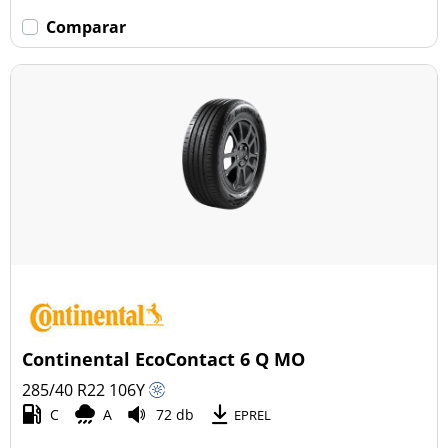
Comparar
Continental EcoContact 6 Q MO
285/40 R22
106
Y
C
A
72 db
EPREL