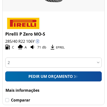
Pirelli P Zero MO-S
285/40 R22
106
Y
C
A
71 db
EPREL
PEDIR UM ORÇAMENTO
Mais informações
Comparar