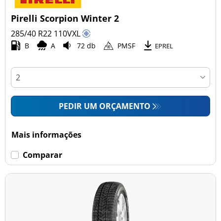
Pirelli Scorpion Winter 2
285/40 R22
110
V
XL
B
A
72 db
PMSF
EPREL
PEDIR UM ORÇAMENTO
Mais informações
Comparar