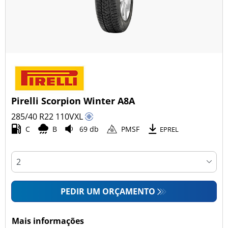
Pirelli Scorpion Winter A8A
285/40 R22
110
V
XL
C
B
69 db
PMSF
EPREL
PEDIR UM ORÇAMENTO
Mais informações