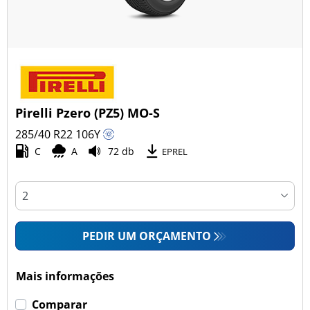
Pirelli Pzero (PZ5) MO-S
285/40 R22
106
Y
C
A
72 db
EPREL
PEDIR UM ORÇAMENTO
Mais informações
Comparar