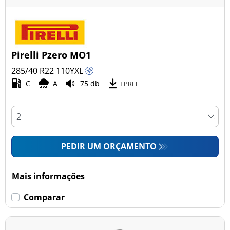
Pirelli Pzero MO1
285/40 R22
110
Y
XL
C
A
75 db
EPREL
PEDIR UM ORÇAMENTO
Mais informações
Comparar