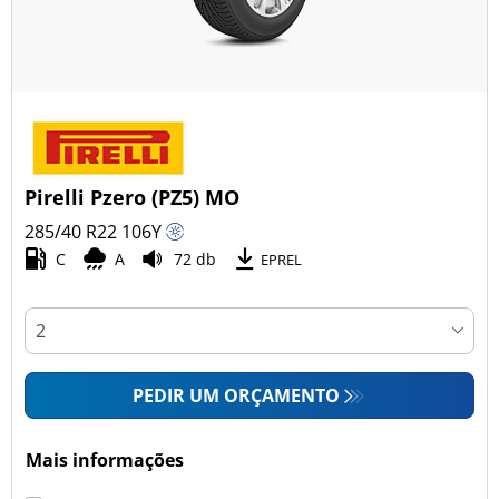
Pirelli Pzero (PZ5) MO
285/40 R22
106
Y
C
A
72 db
EPREL
PEDIR UM ORÇAMENTO
Mais informações