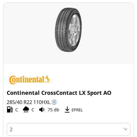
Continental CrossContact LX Sport AO
285/40 R22
110
H
XL
C
C
75 db
EPREL