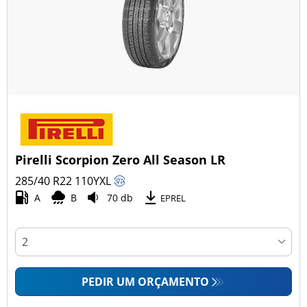
Pirelli Scorpion Zero All Season LR
285/40 R22
110
Y
XL
A
B
70 db
EPREL
PEDIR UM ORÇAMENTO