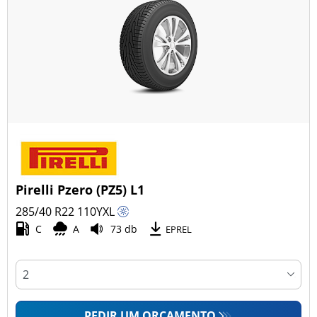
Pirelli Pzero (PZ5) L1
285/40 R22
110
Y
XL
C
A
73 db
EPREL
PEDIR UM ORÇAMENTO