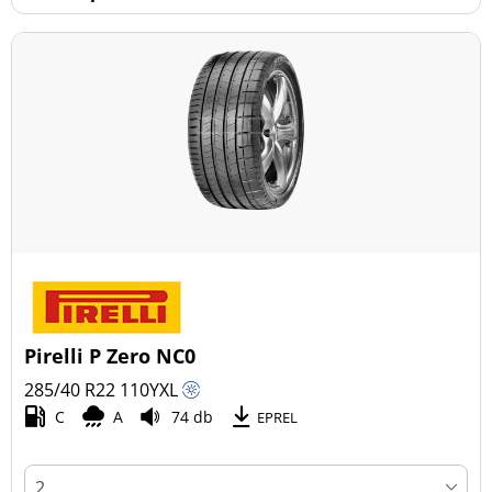
Pirelli P Zero NC0
285/40 R22
110
Y
XL
C
A
74 db
EPREL