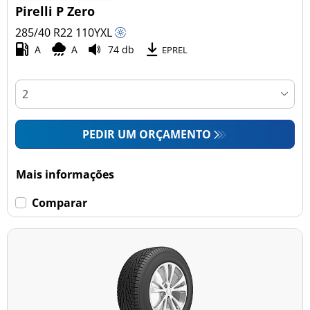
Pirelli P Zero
285/40 R22
110
Y
XL
A
A
74 db
EPREL
PEDIR UM ORÇAMENTO
Mais informações
Comparar