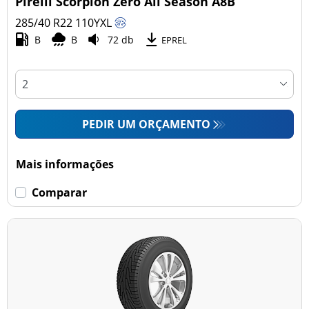
Pirelli Scorpion Zero All Season A8B
285/40 R22
110
Y
XL
B
B
72 db
Esvaziamento limitado
EPREL
Runflat (0)
Sem esvaziamento limitado (47)
PEDIR UM ORÇAMENTO
Mais opções
Mais informações
Comparar