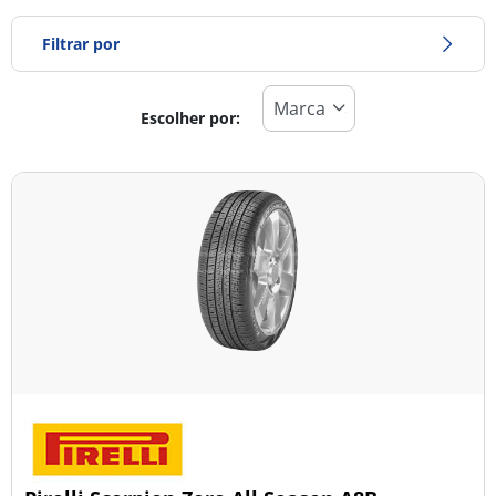
Filtrar por
Escolher por:
Tipo de pneu
Todos os tipos (47)
Inverno (8)
Verão (35)
Todas as estações (4)
Tipo de veículo
Todos os tipos (47)
Ligeiro (27)
Comercial (0)