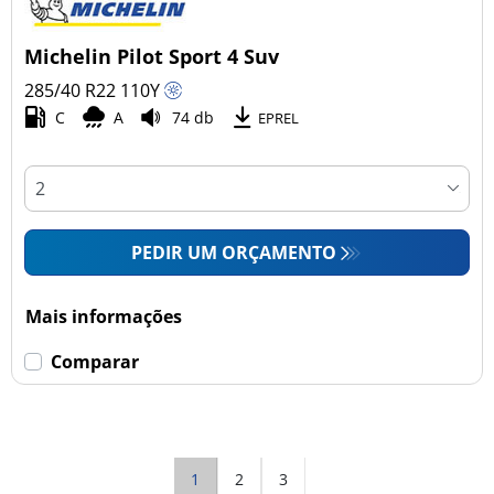
Michelin Pilot Sport 4 Suv
285/40 R22
110
Y
C
A
74 db
EPREL
PEDIR UM ORÇAMENTO
Mais informações
Comparar
1
2
3