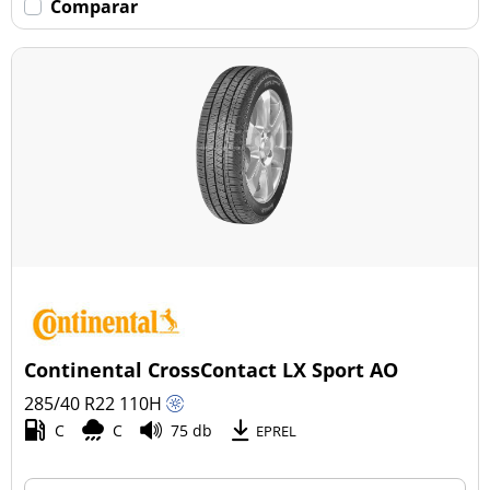
Comparar
Continental CrossContact LX Sport AO
285/40 R22
110
H
C
C
75 db
EPREL