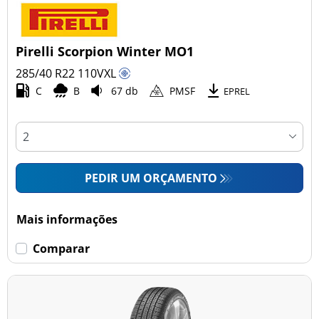
Pirelli Scorpion Winter MO1
285/40 R22
110
V
XL
C
B
67 db
PMSF
EPREL
PEDIR UM ORÇAMENTO
Mais informações
Comparar