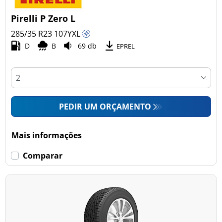
Pirelli P Zero L
285/35 R23
107
Y
XL
D
B
69 db
EPREL
PEDIR UM ORÇAMENTO
Mais informações
Comparar