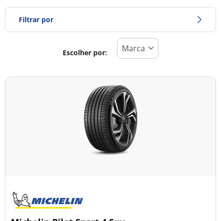
Filtrar por
Escolher por:
Tipo de pneu
Todos os tipos (12)
Inverno (1)
Verão (10)
Todas as estações (1)
Tipo de veículo
Todos os tipos (12)
Ligeiro (7)
Comercial (0)