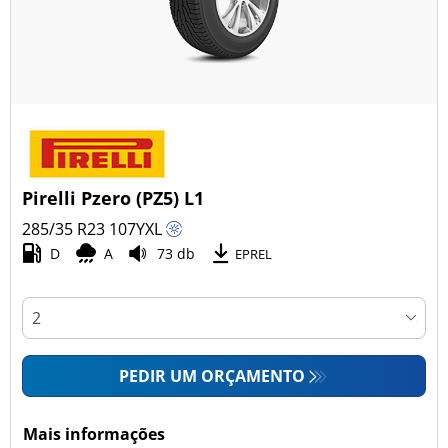
Pirelli Pzero (PZ5) L1
285/35 R23
107
Y
XL
D
A
73 db
EPREL
PEDIR UM ORÇAMENTO
Mais informações