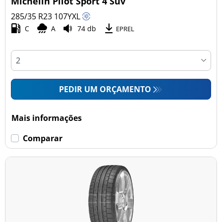
Michelin Pilot Sport 4 Suv
285/35 R23
107
Y
XL
C
A
74 db
Esvaziamento limitado
EPREL
Runflat (0)
Sem esvaziamento limitado (12)
PEDIR UM ORÇAMENTO
Mais opções
Mais informações
Comparar