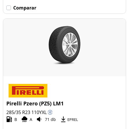
Comparar
Pirelli Pzero (PZ5) LM1
285/35 R23
110
Y
XL
B
A
71 db
EPREL