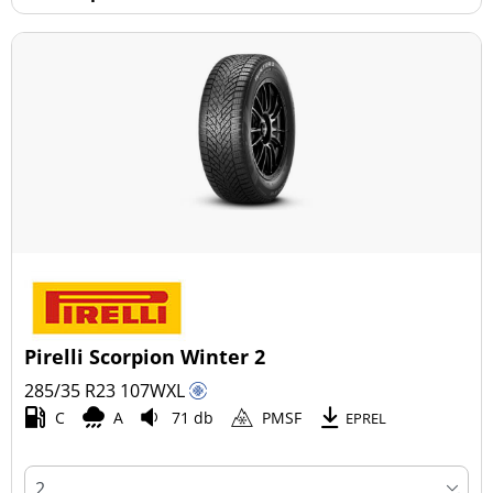
Pirelli Scorpion Winter 2
285/35 R23
107
W
XL
C
A
71 db
PMSF
EPREL