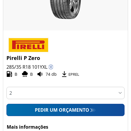
Pirelli P Zero
285/35 R18
101
Y
XL
B
B
74 db
EPREL
PEDIR UM ORÇAMENTO
Mais informações