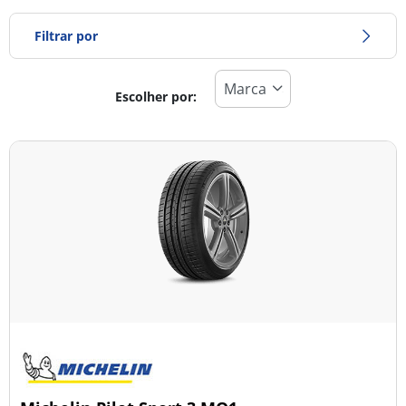
Filtrar por
Escolher por:
Tipo de pneu
Todos os tipos (8)
Inverno (0)
Verão (8)
Todas as estações (0)
Tipo de veículo
Todos os tipos (8)
Ligeiro (8)
Comercial (0)