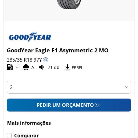
GoodYear Eagle F1 Asymmetric 2 MO
285/35 R18
97
Y
E
A
71 db
EPREL
PEDIR UM ORÇAMENTO
Mais informações
Comparar