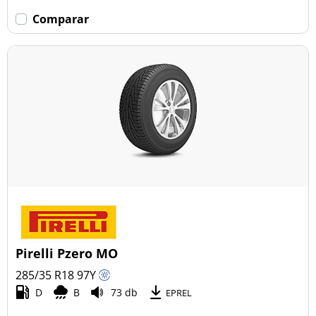
Comparar
Pirelli Pzero MO
285/35 R18
97
Y
D
B
73 db
EPREL