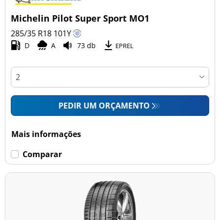
Michelin Pilot Super Sport MO1
285/35 R18
101
Y
D
A
73 db
EPREL
PEDIR UM ORÇAMENTO
Mais informações
Comparar