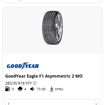
GoodYear Eagle F1 Asymmetric 2 MO
285/35 R18
97
Y
D
A
73 db
EPREL