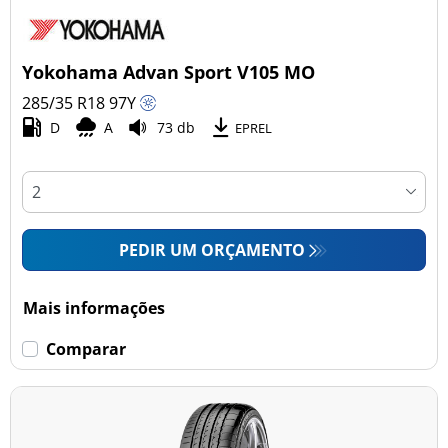
Yokohama Advan Sport V105 MO
285/35 R18
97
Y
D
A
73 db
EPREL
PEDIR UM ORÇAMENTO
Mais informações
Comparar