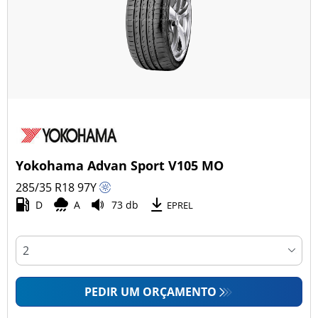
Yokohama Advan Sport V105 MO
285/35 R18
97
Y
D
A
73 db
EPREL
PEDIR UM ORÇAMENTO