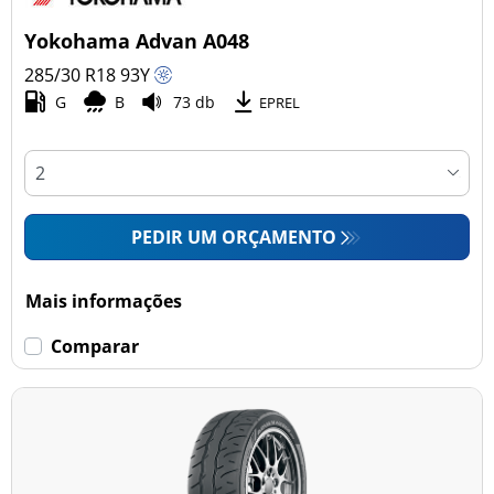
Yokohama Advan A048
285/30 R18
93
Y
G
B
73 db
EPREL
PEDIR UM ORÇAMENTO
Mais informações
Comparar