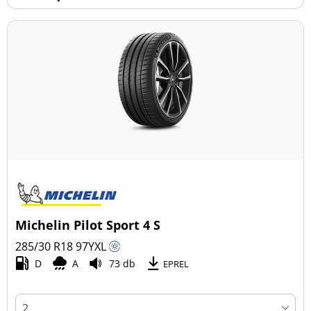
Michelin Pilot Sport 4 S
285/30 R18
97
Y
XL
D
A
73 db
EPREL