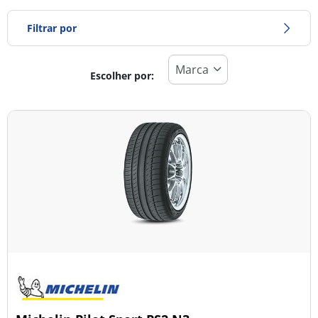
Filtrar por
Escolher por:
Tipo de pneu
Todos os tipos (8)
Inverno (0)
Verão (8)
Todas as estações (0)
Tipo de veículo
Todos os tipos (8)
Ligeiro (8)
Comercial (0)