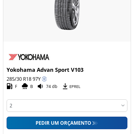
Yokohama Advan Sport V103
285/30 R18
97
Y
F
B
74 db
EPREL
PEDIR UM ORÇAMENTO