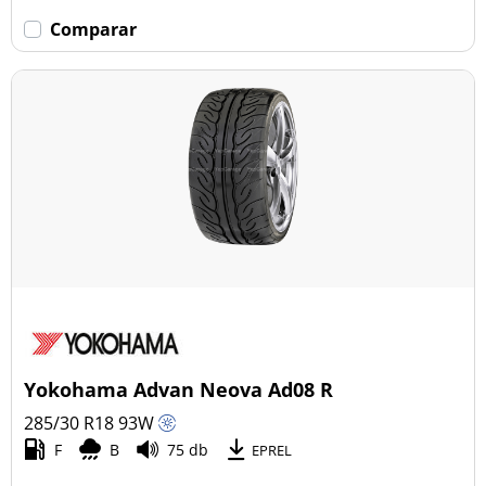
Comparar
Yokohama Advan Neova Ad08 R
285/30 R18
93
W
F
B
75 db
EPREL