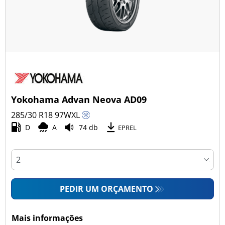
Yokohama Advan Neova AD09
285/30 R18
97
W
XL
D
A
74 db
EPREL
PEDIR UM ORÇAMENTO
Mais informações