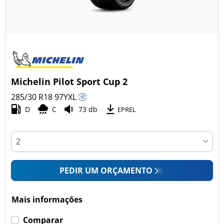
Michelin Pilot Sport Cup 2
285/30 R18
97
Y
XL
D
C
73 db
EPREL
PEDIR UM ORÇAMENTO
Mais informações
Comparar