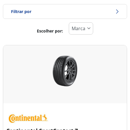
Filtrar por
Escolher por:
Tipo de pneu
Todos os tipos (6)
Inverno (0)
Verão (6)
Todas as estações (0)
Tipo de veículo
Todos os tipos (6)
Ligeiro (6)
Comercial (0)