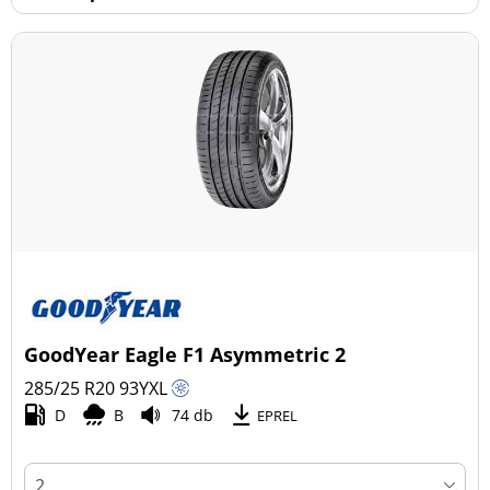
GoodYear Eagle F1 Asymmetric 2
285/25 R20
93
Y
XL
D
B
74 db
EPREL