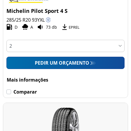
Michelin Pilot Sport 4 S
285/25 R20
93
Y
XL
D
A
73 db
EPREL
PEDIR UM ORÇAMENTO
Mais informações
Comparar