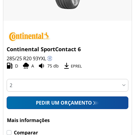
Continental SportContact 6
285/25 R20
93
Y
XL
D
A
75 db
EPREL
PEDIR UM ORÇAMENTO
Mais informações
Comparar