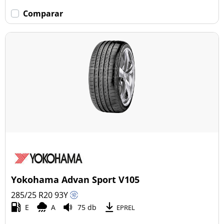
Comparar
Yokohama Advan Sport V105
285/25 R20
93
Y
E
A
75 db
EPREL