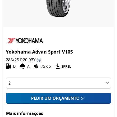
Yokohama Advan Sport V105
285/25 R20
93
Y
D
A
75 db
EPREL
PEDIR UM ORÇAMENTO
Mais informações