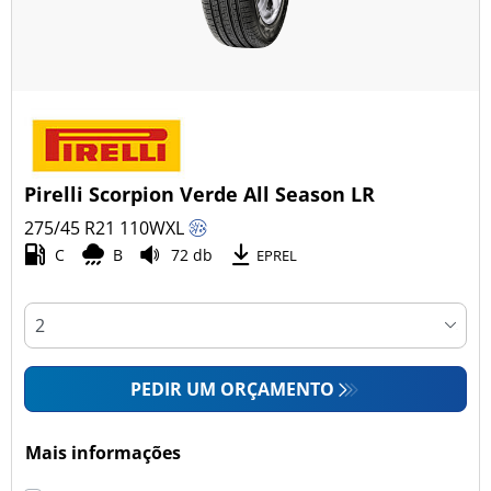
Pirelli Scorpion Verde All Season LR
275/45 R21
110
W
XL
C
B
72 db
EPREL
PEDIR UM ORÇAMENTO
Mais informações