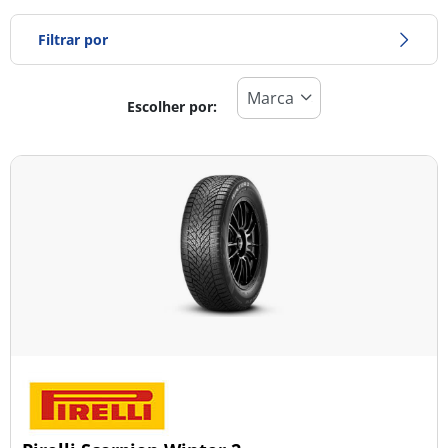
Filtrar por
Escolher por:
Tipo de pneu
Todos os tipos (53)
Inverno (10)
Verão (33)
Todas as estações (10)
Tipo de veículo
Todos os tipos (53)
Ligeiro (24)
Comercial (0)