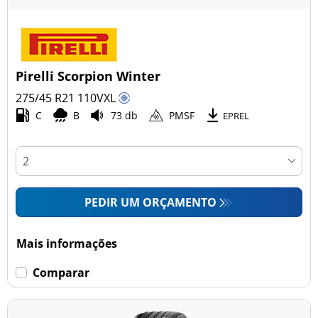
Pirelli Scorpion Winter
275/45 R21
110
V
XL
C
B
73 db
PMSF
EPREL
PEDIR UM ORÇAMENTO
Mais informações
Comparar