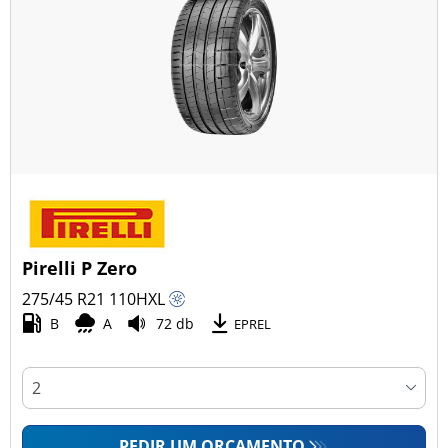
Pirelli P Zero
275/45 R21
110
H
XL
B
A
72 db
EPREL
PEDIR UM ORÇAMENTO