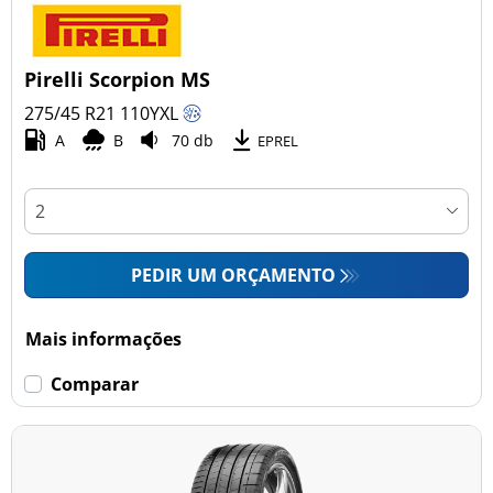
Pirelli Scorpion MS
275/45 R21
110
Y
XL
A
B
70 db
EPREL
PEDIR UM ORÇAMENTO
Mais informações
Comparar