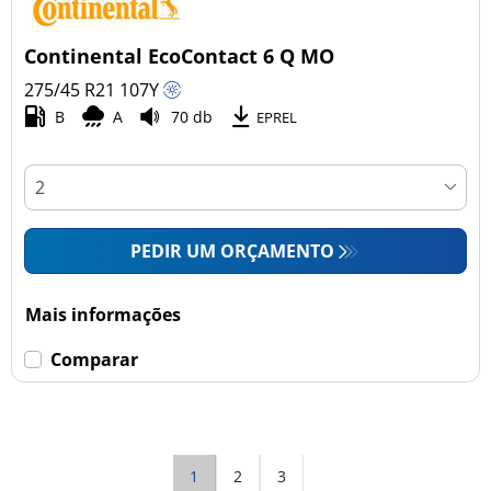
Continental EcoContact 6 Q MO
275/45 R21
107
Y
B
A
70 db
EPREL
PEDIR UM ORÇAMENTO
Mais informações
Comparar
1
2
3