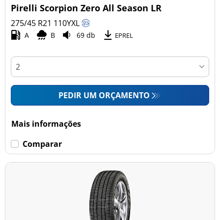
Pirelli Scorpion Zero All Season LR
275/45 R21
110
Y
XL
A
B
69 db
EPREL
PEDIR UM ORÇAMENTO
Mais informações
Comparar