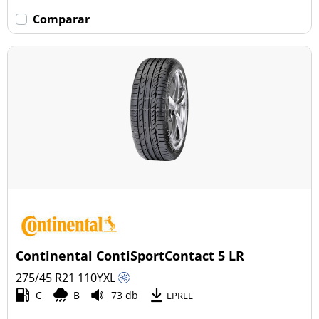
Comparar
Continental ContiSportContact 5 LR
275/45 R21
110
Y
XL
C
B
73 db
EPREL