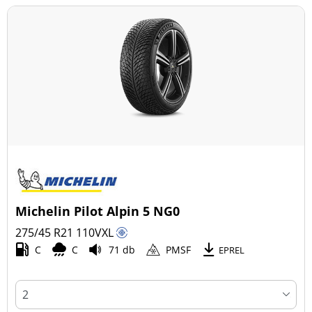
Michelin Pilot Alpin 5 NG0
275/45 R21
110
V
XL
C
C
71 db
PMSF
EPREL