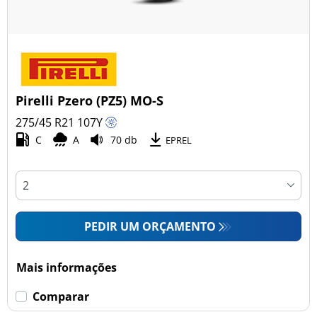
Pirelli Pzero (PZ5) MO-S
275/45 R21
107
Y
C
A
70 db
EPREL
PEDIR UM ORÇAMENTO
Mais informações
Comparar