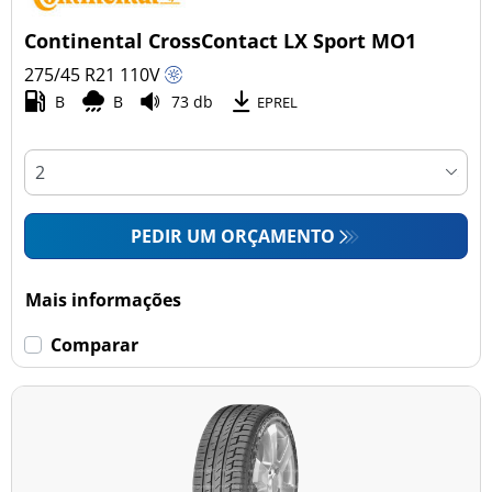
Continental CrossContact LX Sport MO1
275/45 R21
110
V
B
B
73 db
EPREL
PEDIR UM ORÇAMENTO
Mais informações
Comparar