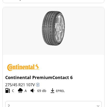
Continental PremiumContact 6
275/45 R21
107
V
C
A
69 db
EPREL