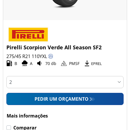
Pirelli Scorpion Verde All Season SF2
275/45 R21
110
Y
XL
B
A
70 db
PMSF
EPREL
PEDIR UM ORÇAMENTO
Mais informações
Comparar