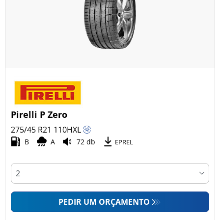
Pirelli P Zero
275/45 R21
110
H
XL
B
A
72 db
EPREL
PEDIR UM ORÇAMENTO