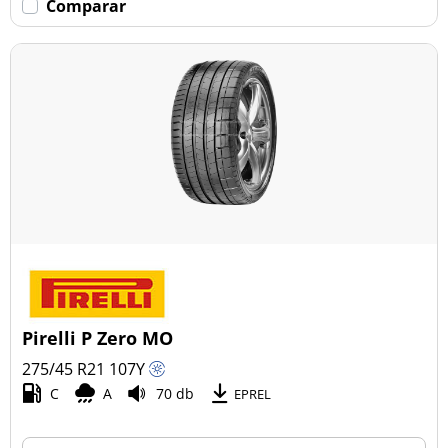
Comparar
Pirelli P Zero MO
275/45 R21
107
Y
C
A
70 db
EPREL