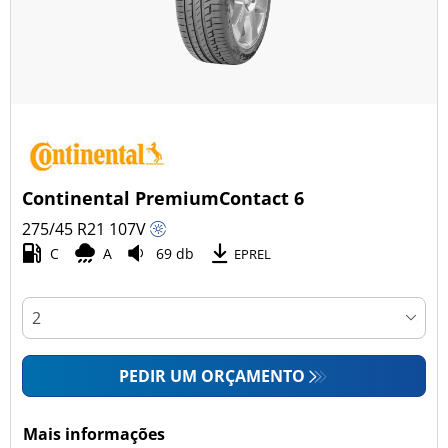
Continental PremiumContact 6
275/45 R21
107
V
C
A
69 db
EPREL
PEDIR UM ORÇAMENTO
Mais informações