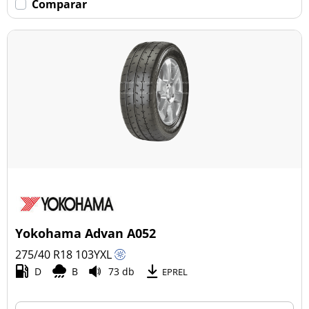
Comparar
Yokohama Advan A052
275/40 R18
103
Y
XL
D
B
73 db
EPREL