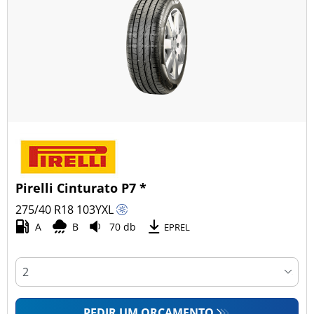
Pirelli Cinturato P7 *
275/40 R18
103
Y
XL
A
B
70 db
EPREL
PEDIR UM ORÇAMENTO