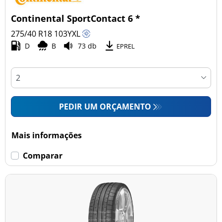
Continental SportContact 6 *
275/40 R18
103
Y
XL
D
B
73 db
EPREL
PEDIR UM ORÇAMENTO
Mais informações
Comparar