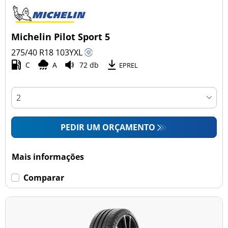
Michelin Pilot Sport 5
275/40 R18
103
Y
XL
C
A
72 db
EPREL
PEDIR UM ORÇAMENTO
Mais informações
Comparar