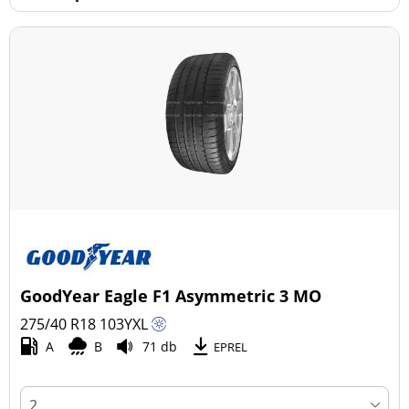
GoodYear Eagle F1 Asymmetric 3 MO
275/40 R18
103
Y
XL
A
B
71 db
EPREL