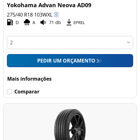
Yokohama Advan Neova AD09
275/40 R18
103
W
XL
D
A
71 db
EPREL
PEDIR UM ORÇAMENTO
Mais informações
Comparar