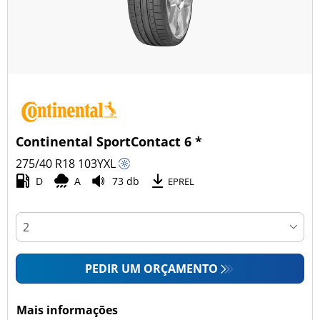
Continental SportContact 6 *
275/40 R18
103
Y
XL
D
A
73 db
EPREL
PEDIR UM ORÇAMENTO
Mais informações