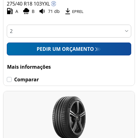
275/40 R18
103
Y
XL
A
B
71 db
EPREL
PEDIR UM ORÇAMENTO
Mais informações
Comparar