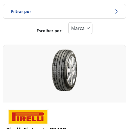
Filtrar por
Escolher por:
Tipo de pneu
Todos os tipos (22)
Inverno (1)
Verão (20)
Todas as estações (1)
Tipo de veículo
Todos os tipos (22)
Ligeiro (21)
Comercial (0)