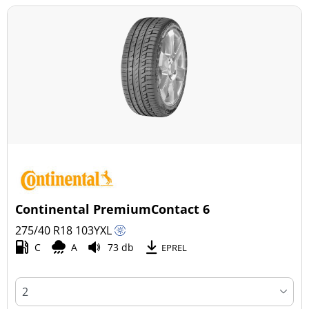
Continental PremiumContact 6
275/40 R18
103
Y
XL
C
A
73 db
EPREL