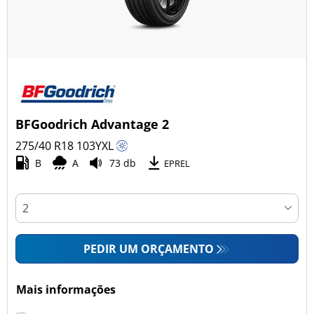
BFGoodrich Advantage 2
275/40 R18
103
Y
XL
B
A
73 db
EPREL
PEDIR UM ORÇAMENTO
Mais informações