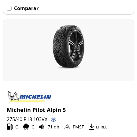
Comparar
Michelin Pilot Alpin 5
275/40 R18
103
V
XL
C
C
71 db
PMSF
EPREL