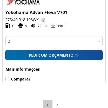
Yokohama Advan Fleva V701
275/40 R18
103
W
XL
C
A
72 db
EPREL
PEDIR UM ORÇAMENTO
Mais informações
Comparar
1
2