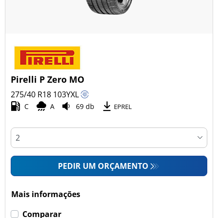
Pirelli P Zero MO
275/40 R18
103
Y
XL
C
A
69 db
EPREL
PEDIR UM ORÇAMENTO
Mais informações
Comparar