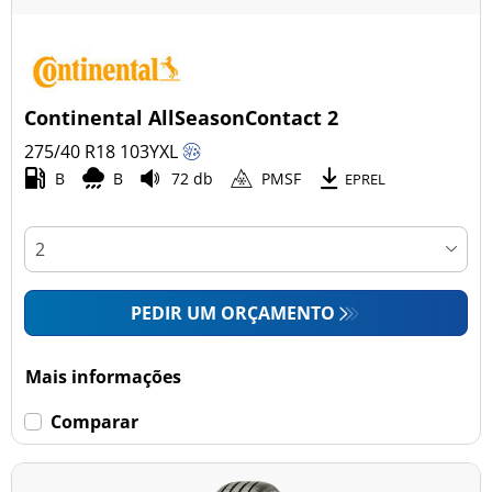
Continental AllSeasonContact 2
275/40 R18
103
Y
XL
B
B
72 db
PMSF
EPREL
PEDIR UM ORÇAMENTO
Mais informações
Comparar