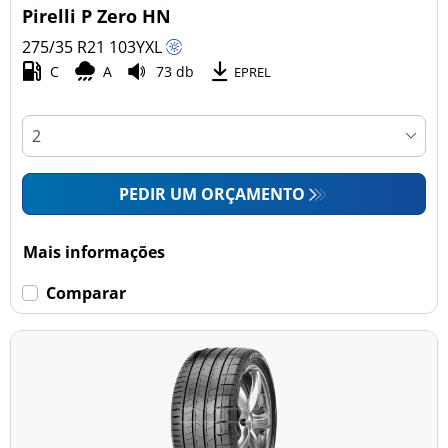
Pirelli P Zero HN
275/35 R21
103
Y
XL
C
A
73 db
EPREL
PEDIR UM ORÇAMENTO
Mais informações
Comparar