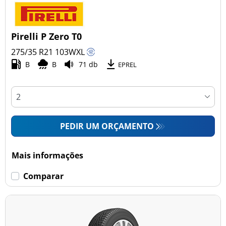
Pirelli P Zero T0
275/35 R21
103
W
XL
B
B
71 db
EPREL
PEDIR UM ORÇAMENTO
Mais informações
Comparar