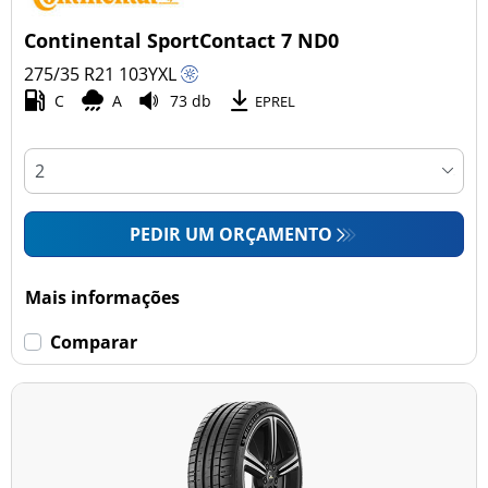
Continental SportContact 7 ND0
275/35 R21
103
Y
XL
C
A
73 db
EPREL
PEDIR UM ORÇAMENTO
Mais informações
Comparar