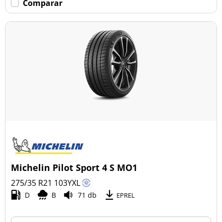
Comparar
Michelin Pilot Sport 4 S MO1
275/35 R21
103
Y
XL
D
B
71 db
EPREL