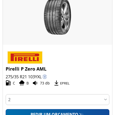
Pirelli P Zero AML
275/35 R21
103
Y
XL
C
B
73 db
EPREL
PEDIR UM ORÇAMENTO