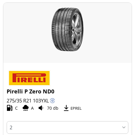
Pirelli P Zero ND0
275/35 R21
103
Y
XL
C
A
70 db
EPREL