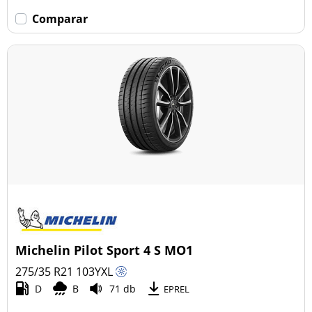
Comparar
Michelin Pilot Sport 4 S MO1
275/35 R21
103
Y
XL
D
B
71 db
EPREL