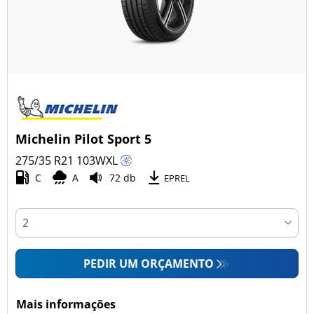
Michelin Pilot Sport 5
275/35 R21
103
W
XL
C
A
72 db
EPREL
PEDIR UM ORÇAMENTO
Mais informações