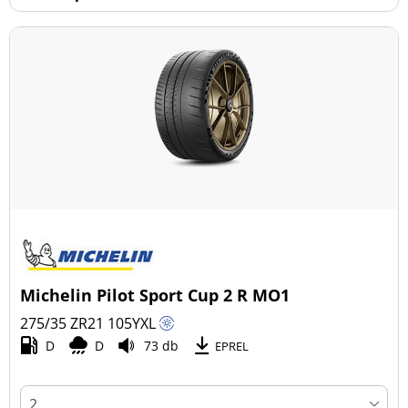
Michelin Pilot Sport Cup 2 R MO1
275/35 ZR21
105
Y
XL
D
D
73 db
EPREL