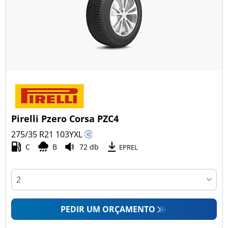
Pirelli Pzero Corsa PZC4
275/35 R21
103
Y
XL
C
B
72 db
EPREL
PEDIR UM ORÇAMENTO