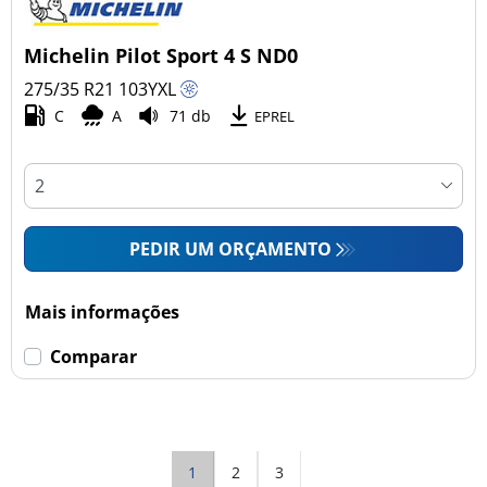
Michelin Pilot Sport 4 S ND0
275/35 R21
103
Y
XL
C
A
71 db
EPREL
PEDIR UM ORÇAMENTO
Mais informações
Comparar
1
2
3