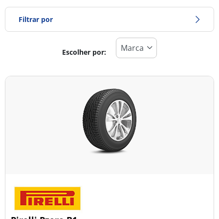
Filtrar por
Escolher por:
Tipo de pneu
Todos os tipos (41)
Inverno (3)
Verão (36)
Todas as estações (2)
Tipo de veículo
Todos os tipos (41)
Ligeiro (41)
Comercial (0)