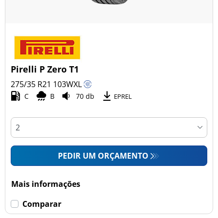
Pirelli P Zero T1
275/35 R21
103
W
XL
C
B
70 db
EPREL
PEDIR UM ORÇAMENTO
Mais informações
Comparar