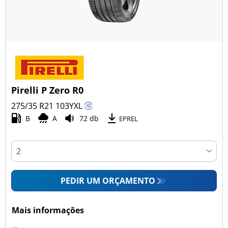
Pirelli P Zero R0
275/35 R21
103
Y
XL
B
A
72 db
EPREL
PEDIR UM ORÇAMENTO
Mais informações