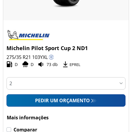
Michelin Pilot Sport Cup 2 ND1
275/35 R21
103
Y
XL
D
D
73 db
EPREL
PEDIR UM ORÇAMENTO
Mais informações
Comparar