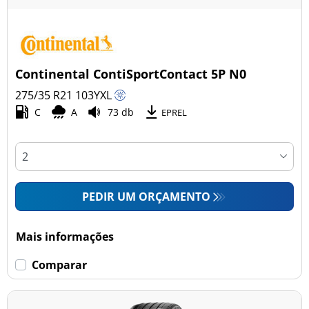
Continental ContiSportContact 5P N0
275/35 R21
103
Y
XL
C
A
73 db
EPREL
PEDIR UM ORÇAMENTO
Mais informações
Comparar