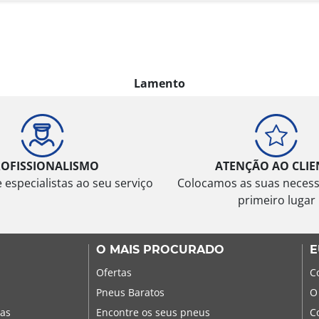
Lamento
ROFISSIONALISMO
ATENÇÃO AO CLIE
especialistas ao seu serviço
Colocamos as suas neces
primeiro lugar
O MAIS PROCURADO
E
Ofertas
C
Pneus Baratos
O
sas
Encontre os seus pneus
C