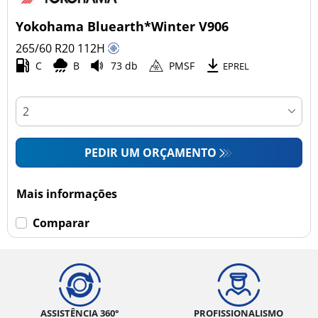
Yokohama Bluearth*Winter V906
265/60 R20
112
H
C
B
73 db
PMSF
EPREL
PEDIR UM ORÇAMENTO
Mais informações
Comparar
ASSISTÊNCIA 360°
PROFISSIONALISMO