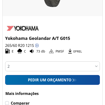
Yokohama Geolandar A/T G015
265/60 R20
121
S
E
C
73 db
PMSF
EPREL
PEDIR UM ORÇAMENTO
Mais informações
Comparar