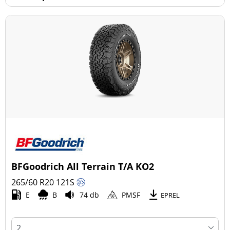
BFGoodrich All Terrain T/A KO2
265/60 R20
121
S
E
B
74 db
PMSF
EPREL