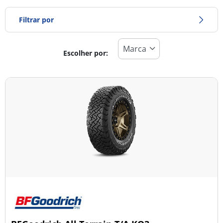
Filtrar por
Escolher por:
Tipo de pneu
Todos os tipos (4)
Inverno (1)
Verão (0)
Todas as estações (3)
Tipo de veículo
Todos os tipos (4)
Ligeiro (1)
Comercial (0)