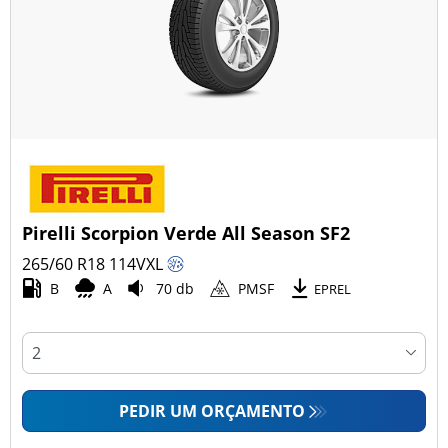
Pirelli Scorpion Verde All Season SF2
265/60 R18
114
V
XL
B
A
70 db
PMSF
EPREL
PEDIR UM ORÇAMENTO