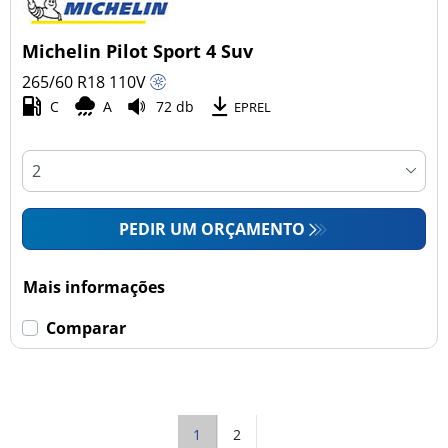
Michelin Pilot Sport 4 Suv
265/60 R18
110
V
C
A
72 db
EPREL
PEDIR UM ORÇAMENTO
Mais informações
Comparar
1
2