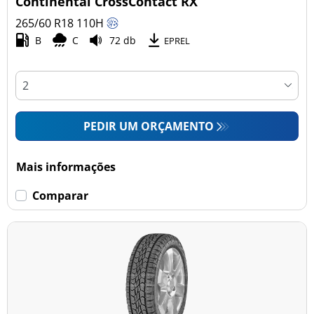
Continental CrossContact RX
265/60 R18
110
H
B
C
72 db
Esvaziamento limitado
EPREL
Runflat (0)
Sem esvaziamento limitado (33)
PEDIR UM ORÇAMENTO
Mais opções
Mais informações
Comparar