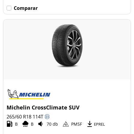
Comparar
Michelin CrossClimate SUV
265/60 R18
114
T
B
B
70 db
PMSF
EPREL