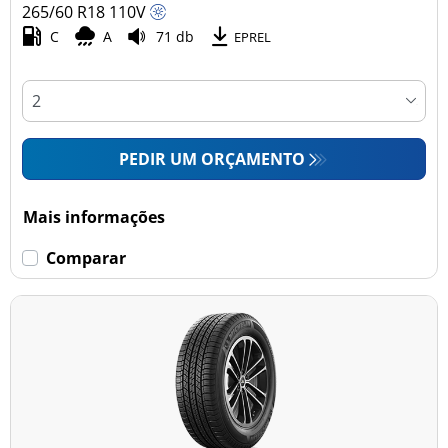
265/60 R18
110
V
C
A
71 db
EPREL
PEDIR UM ORÇAMENTO
Mais informações
Comparar