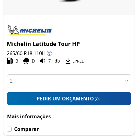
Michelin Latitude Tour HP
265/60 R18
110
H
B
D
71 db
EPREL
PEDIR UM ORÇAMENTO
Mais informações
Comparar