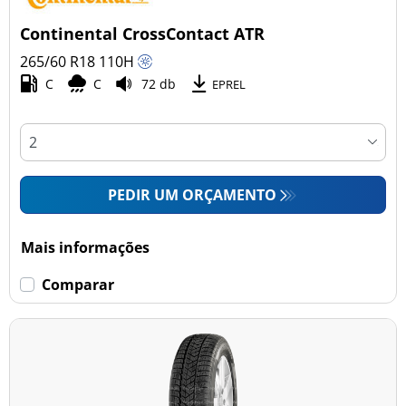
Continental CrossContact ATR
265/60 R18
110
H
C
C
72 db
EPREL
PEDIR UM ORÇAMENTO
Mais informações
Comparar