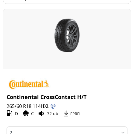
Continental CrossContact H/T
265/60 R18
114
H
XL
D
C
72 db
EPREL