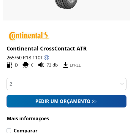
Continental CrossContact ATR
265/60 R18
110
T
D
C
72 db
EPREL
PEDIR UM ORÇAMENTO
Mais informações
Comparar