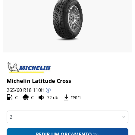
Michelin Latitude Cross
265/60 R18
110
H
C
C
72 db
EPREL
PEDIR UM ORÇAMENTO