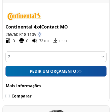
Continental 4x4Contact MO
265/60 R18
110
V
D
C
72 db
EPREL
PEDIR UM ORÇAMENTO
Mais informações
Comparar