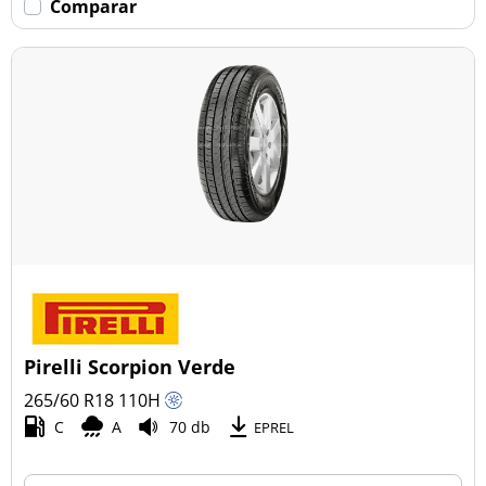
Comparar
Pirelli Scorpion Verde
265/60 R18
110
H
C
A
70 db
EPREL