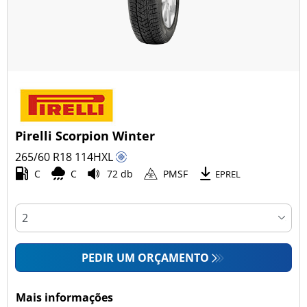
Pirelli Scorpion Winter
265/60 R18
114
H
XL
C
C
72 db
PMSF
EPREL
PEDIR UM ORÇAMENTO
Mais informações