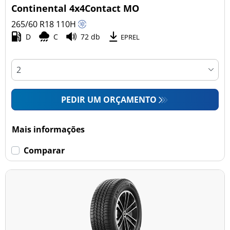
Continental 4x4Contact MO
265/60 R18
110
H
D
C
72 db
EPREL
PEDIR UM ORÇAMENTO
Mais informações
Comparar