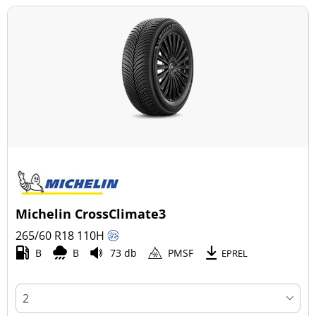
Michelin CrossClimate3
265/60 R18
110
H
B
B
73 db
PMSF
EPREL