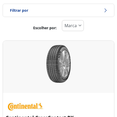
Filtrar por
Escolher por:
Tipo de pneu
Todos os tipos (33)
Inverno (5)
Verão (17)
Todas as estações (13)
Tipo de veículo
Todos os tipos (33)
Ligeiro (5)
Comercial (0)