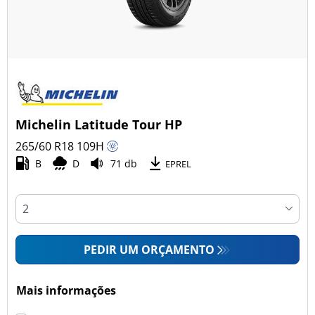
Michelin Latitude Tour HP
265/60 R18
109
H
B
D
71 db
EPREL
PEDIR UM ORÇAMENTO
Mais informações