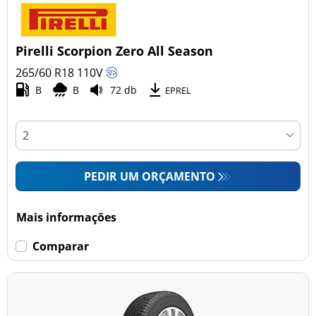
Pirelli Scorpion Zero All Season
265/60 R18
110
V
B
B
72 db
EPREL
PEDIR UM ORÇAMENTO
Mais informações
Comparar