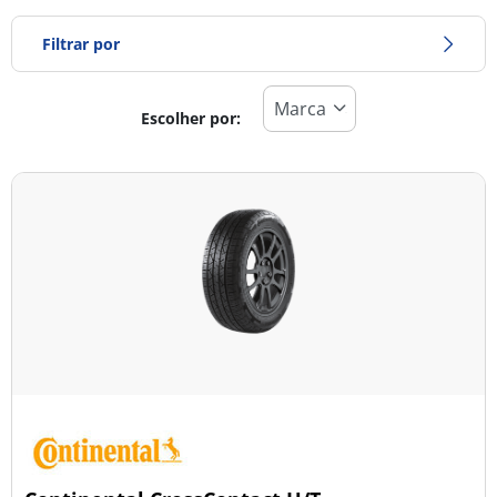
Filtrar por
Escolher por:
Tipo de pneu
Todos os tipos (2)
Inverno (1)
Verão (0)
Todas as estações (1)
Tipo de veículo
Todos os tipos (2)
Ligeiro (1)
Comercial (0)