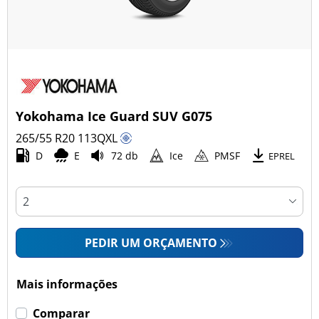
Yokohama Ice Guard SUV G075
265/55 R20
113
Q
XL
D
E
72 db
Ice
PMSF
EPREL
PEDIR UM ORÇAMENTO
Mais informações
Comparar