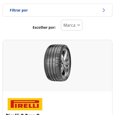
Filtrar por
Escolher por:
Tipo de pneu
Todos os tipos (45)
Inverno (11)
Verão (28)
Todas as estações (8)
Tipo de veículo
Todos os tipos (45)
Ligeiro (17)
Comercial (0)