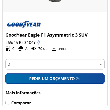
GoodYear Eagle F1 Asymmetric 3 SUV
265/45 R20
104
Y
C
A
70 db
EPREL
PEDIR UM ORÇAMENTO
Mais informações
Comparar