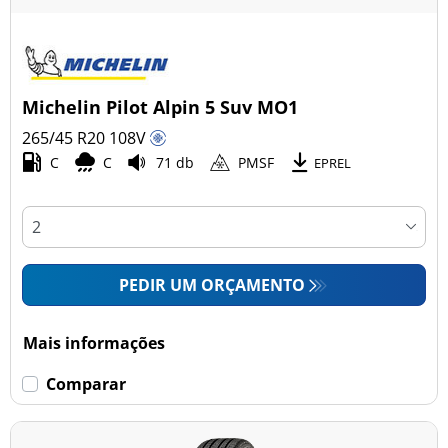
Michelin Pilot Alpin 5 Suv MO1
265/45 R20
108
V
C
C
71 db
PMSF
EPREL
PEDIR UM ORÇAMENTO
Mais informações
Comparar