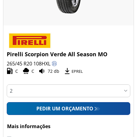
Pirelli Scorpion Verde All Season MO
265/45 R20
108
H
XL
C
C
72 db
EPREL
PEDIR UM ORÇAMENTO
Mais informações