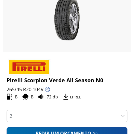
Pirelli Scorpion Verde All Season N0
265/45 R20
104
V
B
B
72 db
EPREL
PEDIR UM ORÇAMENTO