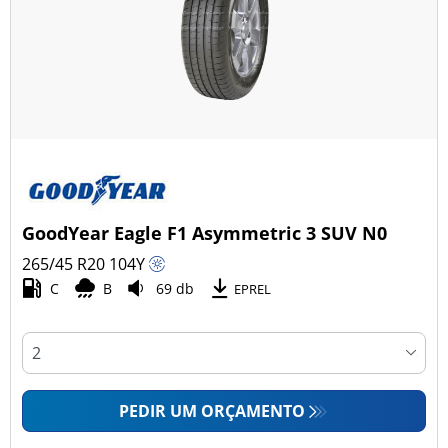
GoodYear Eagle F1 Asymmetric 3 SUV N0
265/45 R20
104
Y
C
B
69 db
EPREL
PEDIR UM ORÇAMENTO