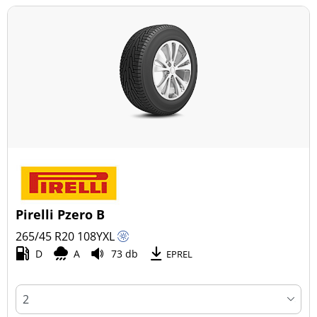
Pirelli Pzero B
265/45 R20
108
Y
XL
D
A
73 db
EPREL