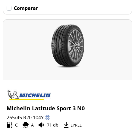
Comparar
Michelin Latitude Sport 3 N0
265/45 R20
104
Y
C
A
71 db
EPREL