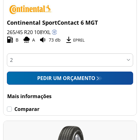
Continental SportContact 6 MGT
265/45 R20
108
Y
XL
B
A
73 db
EPREL
PEDIR UM ORÇAMENTO
Mais informações
Comparar