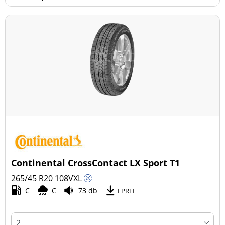
Continental CrossContact LX Sport T1
265/45 R20
108
V
XL
C
C
73 db
EPREL