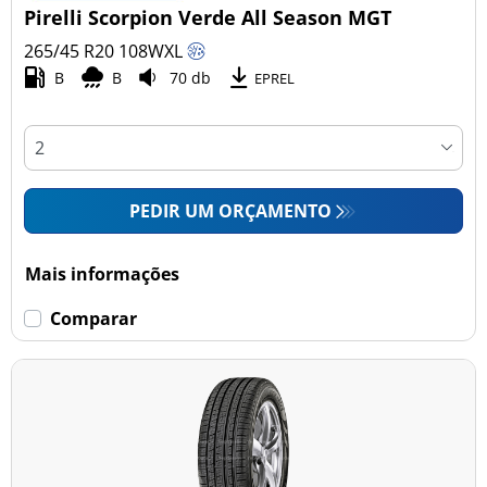
Pirelli Scorpion Verde All Season MGT
265/45 R20
108
W
XL
B
B
70 db
EPREL
PEDIR UM ORÇAMENTO
Mais informações
Comparar