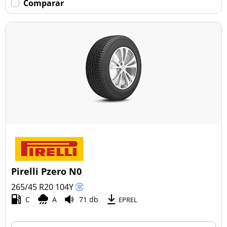
Comparar
Pirelli Pzero N0
265/45 R20
104
Y
C
A
71 db
EPREL