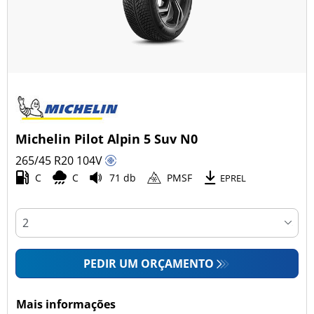
Michelin Pilot Alpin 5 Suv N0
265/45 R20
104
V
C
C
71 db
PMSF
EPREL
PEDIR UM ORÇAMENTO
Mais informações