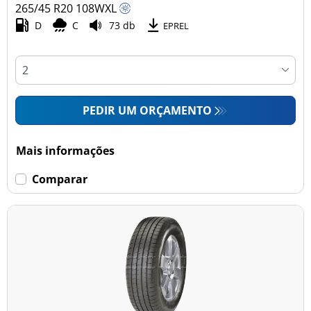
265/45 R20
108
W
XL
D
C
73 db
EPREL
PEDIR UM ORÇAMENTO
Mais informações
Comparar