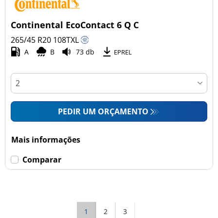
Continental EcoContact 6 Q C
265/45 R20
108
T
XL
A
B
73 db
EPREL
PEDIR UM ORÇAMENTO
Mais informações
Comparar
1
2
3