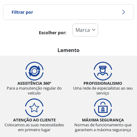
Filtrar por
Escolher por:
Tipo de pneu
Todos os tipos (0)
Lamento
Inverno (0)
Verão (0)
Todas as estações (0)
ASSISTÊNCIA 360°
PROFISSIONALISMO
Para a manutenção regular do
Uma rede de especialistas ao seu
veículo
serviço
Tipo de veículo
Todos os tipos (0)
ATENÇÃO AO CLIENTE
MÁXIMA SEGURANÇA
Ligeiro (0)
Colocamos as suas necessidades
Normas de funcionamento que
em primeiro lugar
garantem a máxima segurança
Comercial (0)