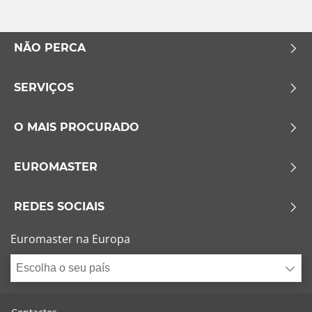
Esvaziamento limitado
NÃO PERCA
Runflat (1)
SERVIÇOS
Sem esvaziamento limitado (0)
Mais opções
O MAIS PROCURADO
EUROMASTER
REDES SOCIAIS
Euromaster na Europa
Escolha o seu país