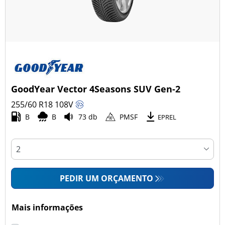
GoodYear Vector 4Seasons SUV Gen-2
255/60 R18
108
V
B
B
73 db
PMSF
EPREL
PEDIR UM ORÇAMENTO
Mais informações