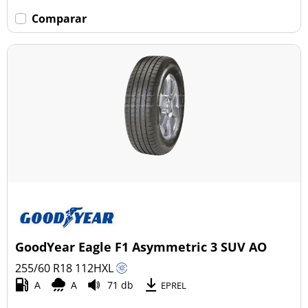
Comparar
GoodYear Eagle F1 Asymmetric 3 SUV AO
255/60 R18
112
H
XL
A
A
71 db
EPREL