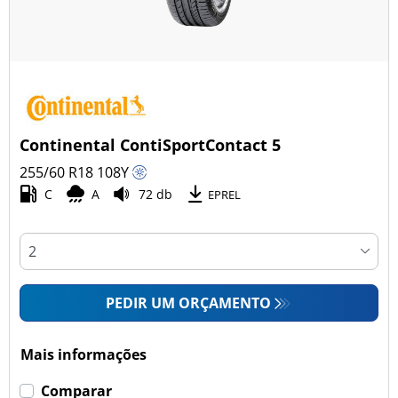
Continental ContiSportContact 5
255/60 R18
108
Y
C
A
72 db
EPREL
PEDIR UM ORÇAMENTO
Mais informações
Comparar