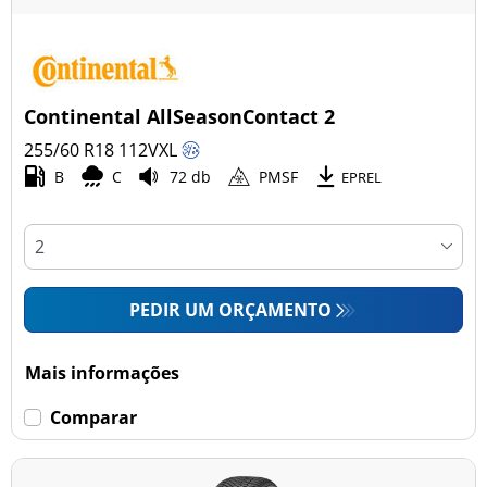
Continental AllSeasonContact 2
255/60 R18
112
V
XL
B
C
72 db
PMSF
EPREL
PEDIR UM ORÇAMENTO
Mais informações
Comparar