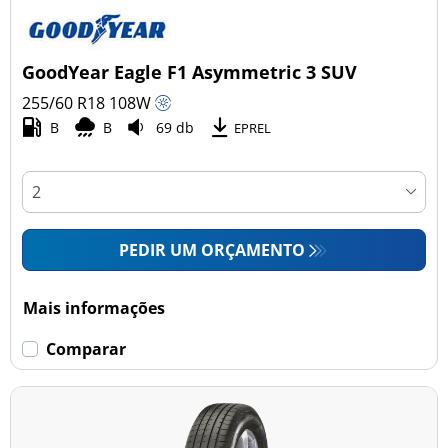
GoodYear Eagle F1 Asymmetric 3 SUV
255/60 R18
108
W
B
B
69 db
EPREL
PEDIR UM ORÇAMENTO
Mais informações
Comparar