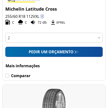
Michelin Latitude Cross
255/60 R18
112
V
XL
C
C
72 db
EPREL
PEDIR UM ORÇAMENTO
Mais informações
Comparar