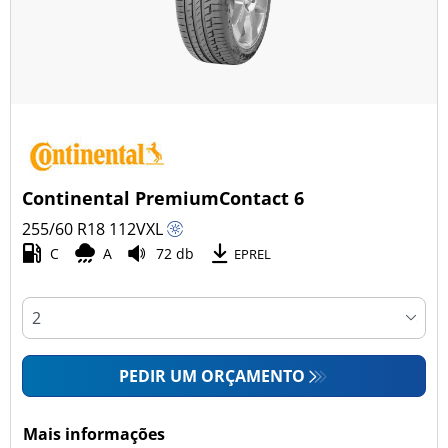
Continental PremiumContact 6
255/60 R18
112
V
XL
C
A
72 db
EPREL
PEDIR UM ORÇAMENTO
Mais informações