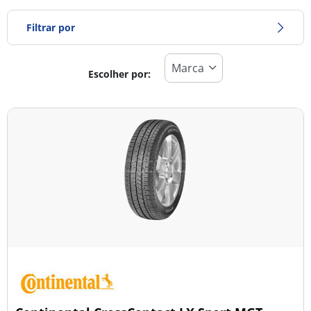
Filtrar por
Escolher por:
Tipo de pneu
Todos os tipos (43)
Inverno (7)
Verão (27)
Todas as estações (11)
Tipo de veículo
Todos os tipos (43)
Ligeiro (15)
Comercial (0)