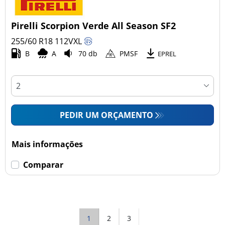
Pirelli Scorpion Verde All Season SF2
255/60 R18
112
V
XL
B
A
70 db
PMSF
EPREL
PEDIR UM ORÇAMENTO
Mais informações
Comparar
1
2
3