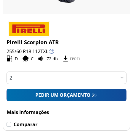
Pirelli Scorpion ATR
255/60 R18
112
T
XL
D
C
72 db
EPREL
PEDIR UM ORÇAMENTO
Mais informações
Comparar