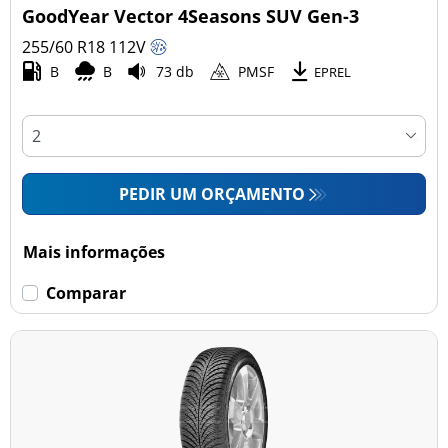
GoodYear Vector 4Seasons SUV Gen-3
255/60 R18
112
V
B
B
73 db
PMSF
EPREL
PEDIR UM ORÇAMENTO
Mais informações
Comparar