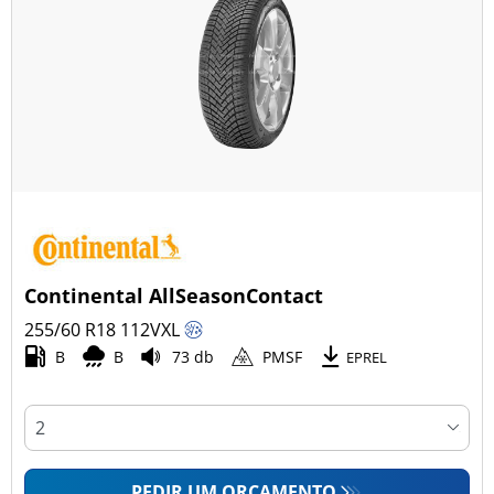
Continental AllSeasonContact
255/60 R18
112
V
XL
B
B
73 db
PMSF
EPREL
PEDIR UM ORÇAMENTO