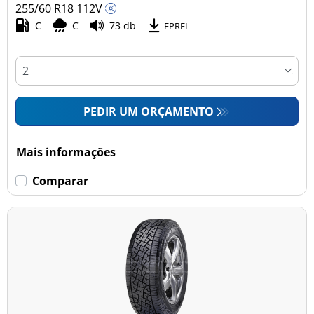
255/60 R18
112
V
C
C
73 db
EPREL
PEDIR UM ORÇAMENTO
Mais informações
Comparar