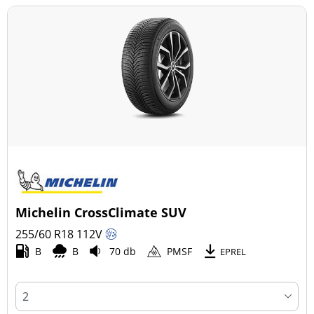
Michelin CrossClimate SUV
255/60 R18
112
V
B
B
70 db
PMSF
EPREL