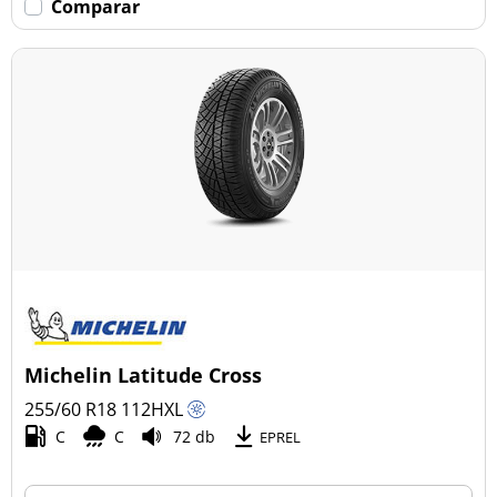
Comparar
Michelin Latitude Cross
255/60 R18
112
H
XL
C
C
72 db
EPREL