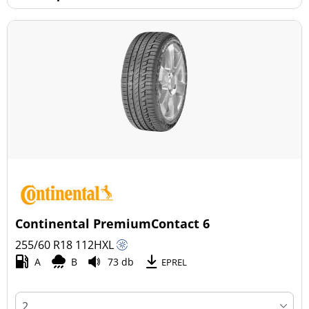
Continental PremiumContact 6
255/60 R18
112
H
XL
A
B
73 db
EPREL