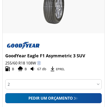
GoodYear Eagle F1 Asymmetric 3 SUV
255/60 R18
108
W
B
B
67 db
EPREL
PEDIR UM ORÇAMENTO