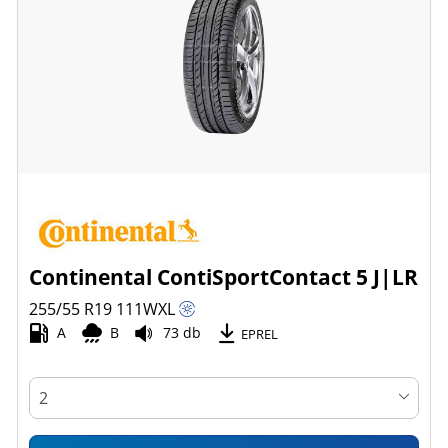
Continental ContiSportContact 5 J|LR
255/55 R19
111
W
XL
A
B
73 db
EPREL