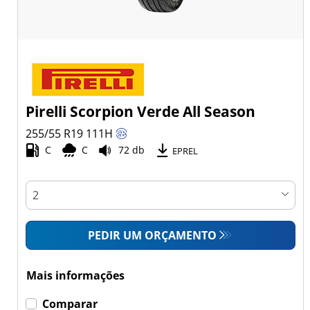
Pirelli Scorpion Verde All Season
255/55 R19
111
H
C
C
72 db
EPREL
PEDIR UM ORÇAMENTO
Mais informações
Comparar