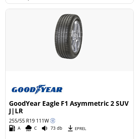
GoodYear Eagle F1 Asymmetric 2 SUV
J|LR
255/55 R19
111
W
A
C
73 db
EPREL