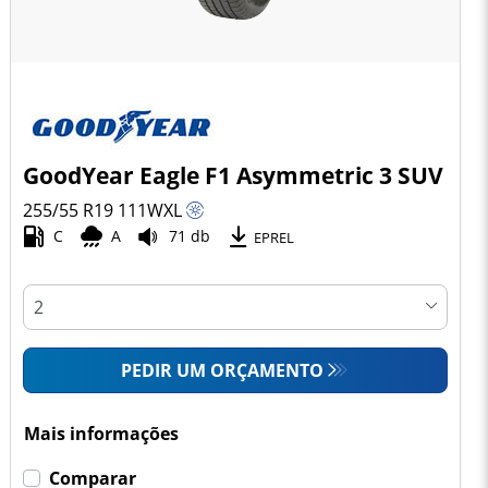
GoodYear Eagle F1 Asymmetric 3 SUV
255/55 R19
111
W
XL
C
A
71 db
EPREL
PEDIR UM ORÇAMENTO
Mais informações
Comparar