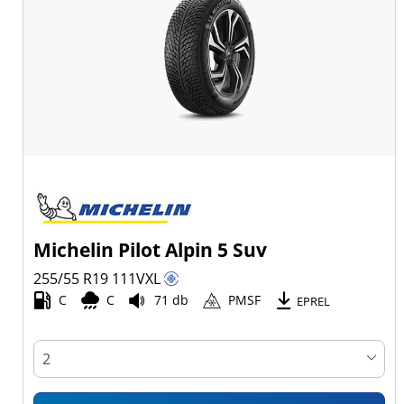
Michelin Pilot Alpin 5 Suv
255/55 R19
111
V
XL
C
C
71 db
PMSF
EPREL