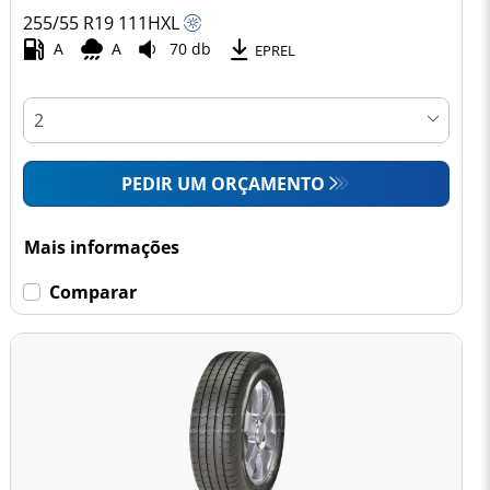
255/55 R19
111
H
XL
A
A
70 db
EPREL
PEDIR UM ORÇAMENTO
Mais informações
Comparar