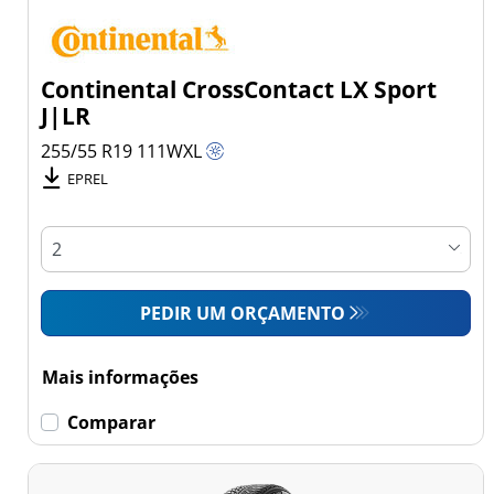
Continental CrossContact LX Sport
J|LR
255/55 R19
111
W
XL
EPREL
PEDIR UM ORÇAMENTO
Mais informações
Comparar