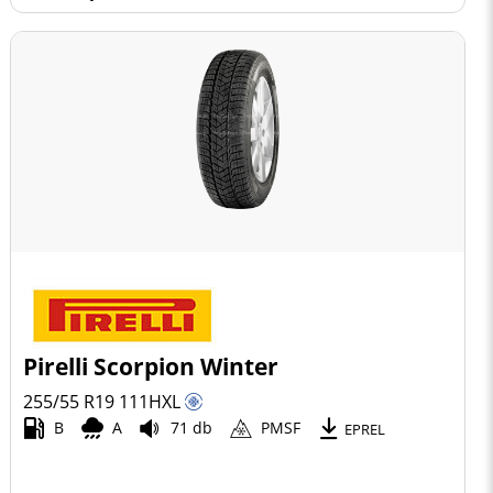
Pirelli Scorpion Winter
255/55 R19
111
H
XL
B
A
71 db
PMSF
EPREL