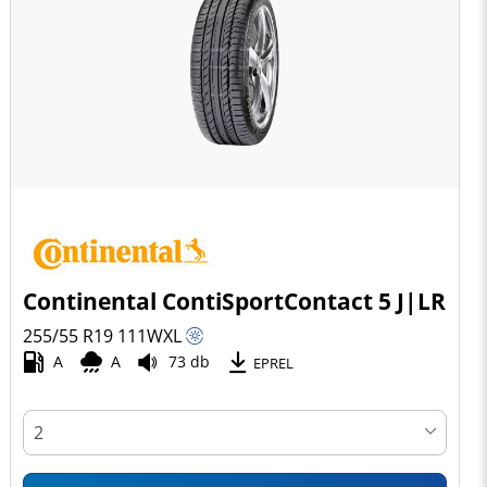
Continental ContiSportContact 5 J|LR
255/55 R19
111
W
XL
A
A
73 db
EPREL