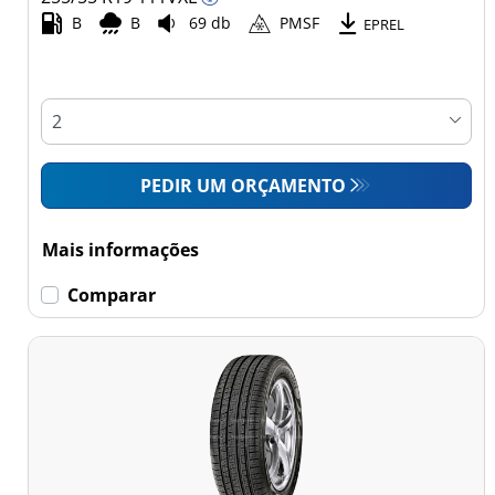
Comercial (0)
B
B
69 db
PMSF
EPREL
Esvaziamento limitado
Runflat (1)
Sem esvaziamento
PEDIR UM ORÇAMENTO
limitado (58)
Mais informações
Mais
opções
Comparar