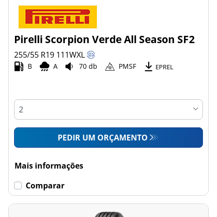
Pirelli Scorpion Verde All Season SF2
255/55 R19
111
W
XL
B
A
70 db
PMSF
EPREL
PEDIR UM ORÇAMENTO
Mais informações
Comparar