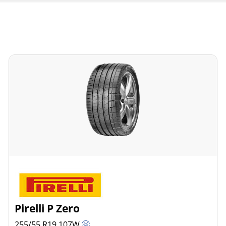
Pirelli P Zero
255/55 R19
107
W