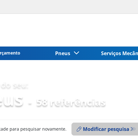
rçamento
Pneus
Serviços Mecâ
do seu:
eus
-
58 referências
Modificar pesquisa
ntade para pesquisar novamente.