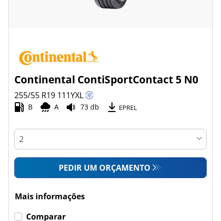
Continental ContiSportContact 5 N0
255/55 R19
111
Y
XL
B
A
73 db
EPREL
PEDIR UM ORÇAMENTO
Mais informações
Comparar