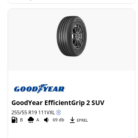
GoodYear EfficientGrip 2 SUV
255/55 R19
111
V
XL
B
A
69 db
EPREL