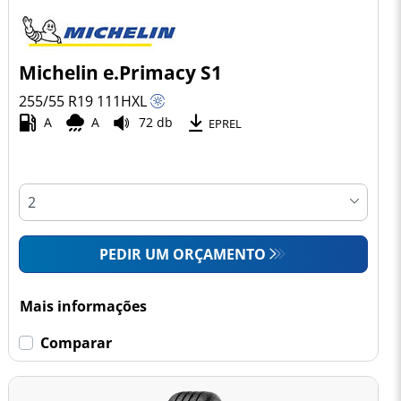
Michelin e.Primacy S1
255/55 R19
111
H
XL
A
A
72 db
EPREL
PEDIR UM ORÇAMENTO
Mais informações
Comparar