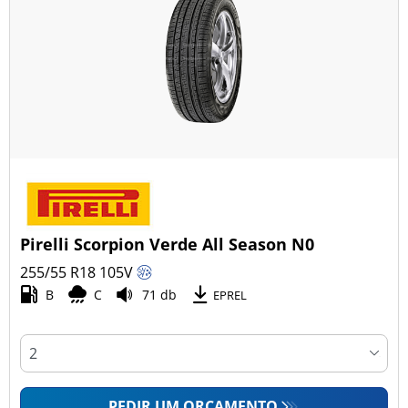
Pirelli Scorpion Verde All Season N0
255/55 R18
105
V
B
C
71 db
EPREL
PEDIR UM ORÇAMENTO