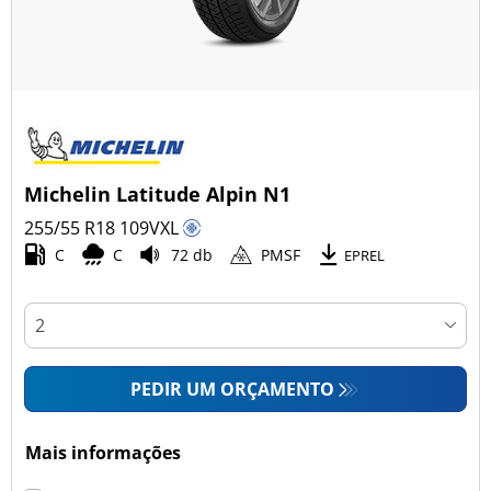
Michelin Latitude Alpin N1
255/55 R18
109
V
XL
C
C
72 db
PMSF
EPREL
PEDIR UM ORÇAMENTO
Mais informações