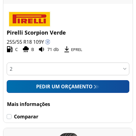
Pirelli Scorpion Verde
255/55 R18
109
Y
C
B
71 db
EPREL
PEDIR UM ORÇAMENTO
Mais informações
Comparar