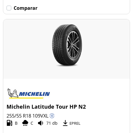
Comparar
Michelin Latitude Tour HP N2
255/55 R18
109
V
XL
B
C
71 db
EPREL