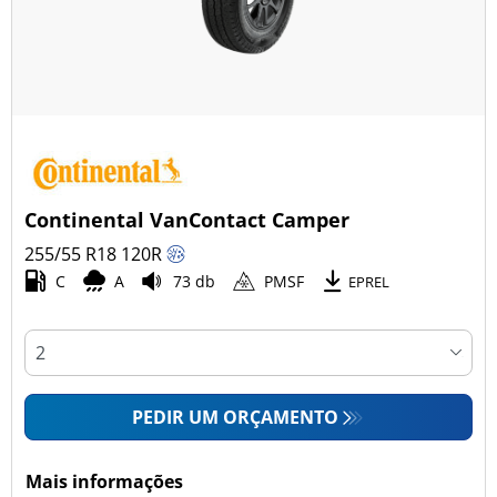
Continental VanContact Camper
255/55 R18
120
R
C
A
73 db
PMSF
EPREL
PEDIR UM ORÇAMENTO
Mais informações