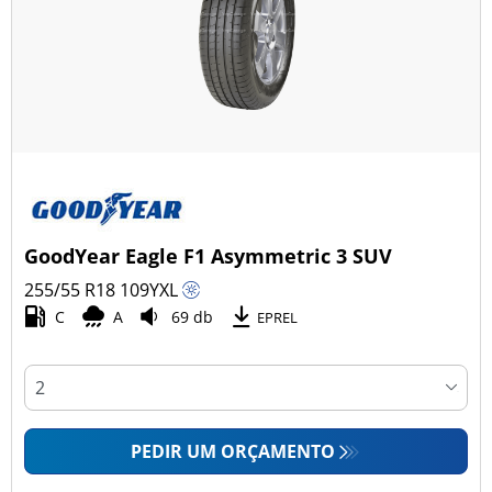
GoodYear Eagle F1 Asymmetric 3 SUV
255/55 R18
109
Y
XL
C
A
69 db
EPREL
PEDIR UM ORÇAMENTO