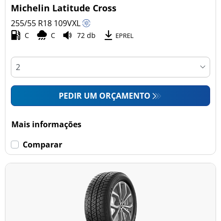
Michelin Latitude Cross
255/55 R18
109
V
XL
C
C
72 db
EPREL
PEDIR UM ORÇAMENTO
Mais informações
Comparar