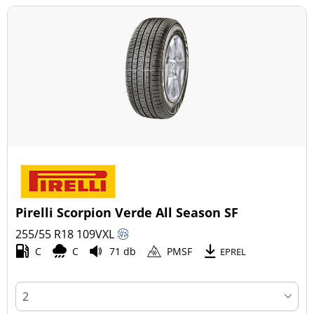
Pirelli Scorpion Verde All Season SF
255/55 R18
109
V
XL
C
C
71 db
PMSF
EPREL