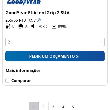
GoodYear EfficientGrip 2 SUV
255/55 R18
109
V
B
A
70 db
EPREL
PEDIR UM ORÇAMENTO
Mais informações
Comparar
1
2
3
4
5