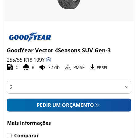
GoodYear Vector 4Seasons SUV Gen-3
255/55 R18
109
Y
C
B
72 db
PMSF
EPREL
PEDIR UM ORÇAMENTO
Mais informações
Comparar