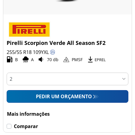
Pirelli Scorpion Verde All Season SF2
255/55 R18
109
Y
XL
B
A
70 db
PMSF
EPREL
PEDIR UM ORÇAMENTO
Mais informações
Comparar