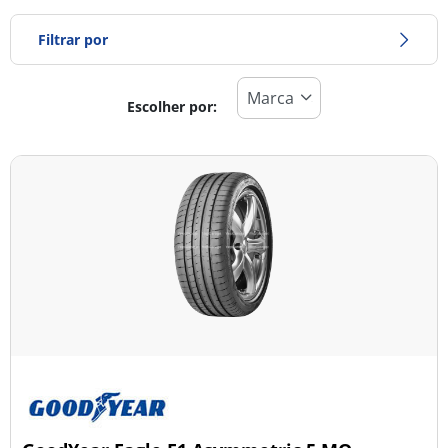
Filtrar por
Escolher por:
Tipo de pneu
Todos os tipos (73)
Inverno (12)
Verão (41)
Todas as estações (22)
Tipo de veículo
Todos os tipos (73)
Ligeiro (27)
Comercial (1)