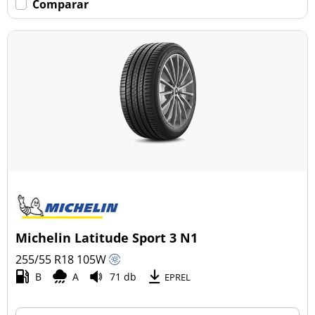
Comparar
Michelin Latitude Sport 3 N1
255/55 R18
105
W
B
A
71 db
EPREL