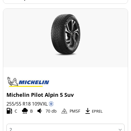
Michelin Pilot Alpin 5 Suv
255/55 R18
109
V
XL
C
B
70 db
PMSF
EPREL