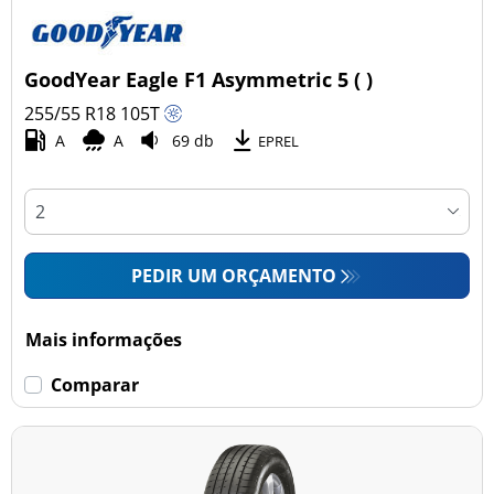
GoodYear Eagle F1 Asymmetric 5 ( )
255/55 R18
105
T
A
A
69 db
EPREL
PEDIR UM ORÇAMENTO
Mais informações
Comparar