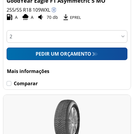
GoodYear Eagle F1 Asymmetric 5 MO
255/55 R18
109
W
XL
A
A
70 db
Esvaziamento limitado
EPREL
Runflat (11)
Sem esvaziamento limitado (73)
PEDIR UM ORÇAMENTO
Mais opções
Mais informações
Comparar