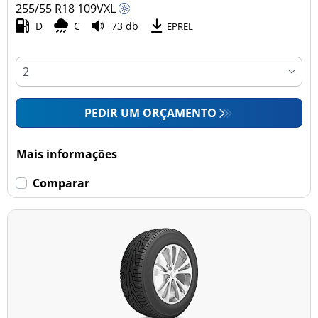
255/55 R18
109
V
XL
D
C
73 db
EPREL
PEDIR UM ORÇAMENTO
Mais informações
Comparar