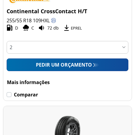
Continental CrossContact H/T
255/55 R18
109
H
XL
D
C
72 db
EPREL
PEDIR UM ORÇAMENTO
Mais informações
Comparar