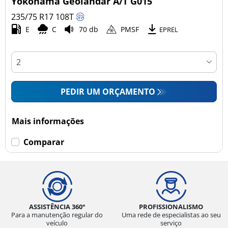
Yokohama Geolandar A/T G015
235/75 R17
108
T
E
C
70 db
PMSF
Esvaziamento limitado
EPREL
Runflat (0)
Sem esvaziamento limitado (1)
PEDIR UM ORÇAMENTO
Mais opções
Mais informações
Comparar
ASSISTÊNCIA 360°
PROFISSIONALISMO
Para a manutenção regular do
Uma rede de especialistas ao seu
veículo
serviço