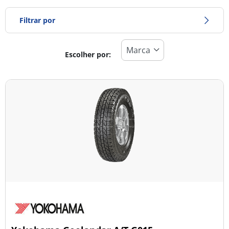
Filtrar por
Escolher por:
Tipo de pneu
Todos os tipos (1)
Inverno (0)
Verão (0)
Todas as estações (1)
Tipo de veículo
Todos os tipos (1)
Ligeiro (0)
Comercial (0)