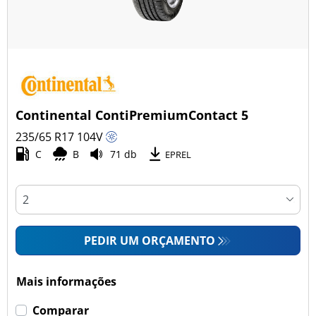
Continental ContiPremiumContact 5
235/65 R17
104
V
C
B
71 db
EPREL
PEDIR UM ORÇAMENTO
Mais informações
Comparar