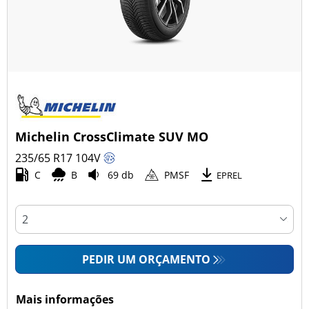
Michelin CrossClimate SUV MO
235/65 R17
104
V
C
B
69 db
PMSF
EPREL
PEDIR UM ORÇAMENTO
Mais informações