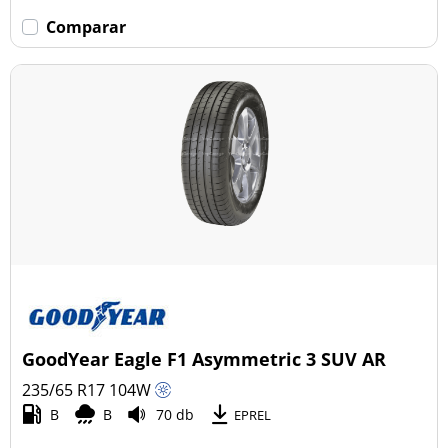
Comparar
GoodYear Eagle F1 Asymmetric 3 SUV AR
235/65 R17
104
W
B
B
70 db
EPREL