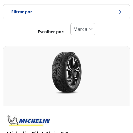
Filtrar por
Escolher por:
Tipo de pneu
Todos os tipos (70)
Inverno (15)
Verão (40)
Todas as estações (19)
Tipo de veículo
Todos os tipos (70)
Ligeiro (22)
Comercial (0)