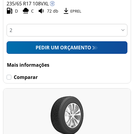
235/65 R17
108
V
XL
D
C
72 db
EPREL
PEDIR UM ORÇAMENTO
Mais informações
Comparar