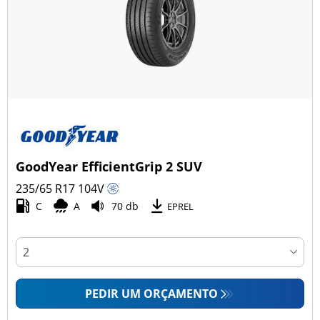
GoodYear EfficientGrip 2 SUV
235/65 R17
104
V
C
A
70 db
EPREL
PEDIR UM ORÇAMENTO