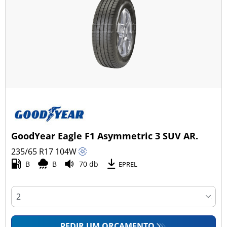
GoodYear Eagle F1 Asymmetric 3 SUV AR.
235/65 R17
104
W
B
B
70 db
EPREL
PEDIR UM ORÇAMENTO