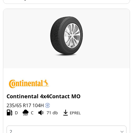
Continental 4x4Contact MO
235/65 R17
104
H
D
C
71 db
EPREL