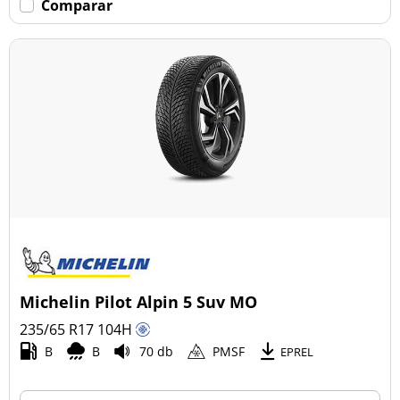
Comparar
Michelin Pilot Alpin 5 Suv MO
235/65 R17
104
H
B
B
70 db
PMSF
EPREL