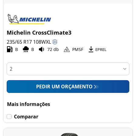
Michelin CrossClimate3
235/65 R17
108
W
XL
B
B
72 db
PMSF
EPREL
PEDIR UM ORÇAMENTO
Mais informações
Comparar