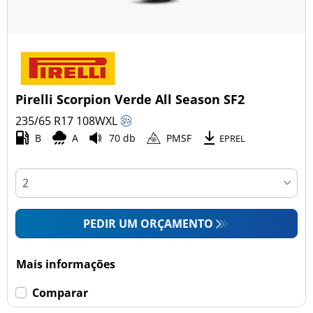
Pirelli Scorpion Verde All Season SF2
235/65 R17
108
W
XL
B
A
70 db
PMSF
EPREL
PEDIR UM ORÇAMENTO
Mais informações
Comparar