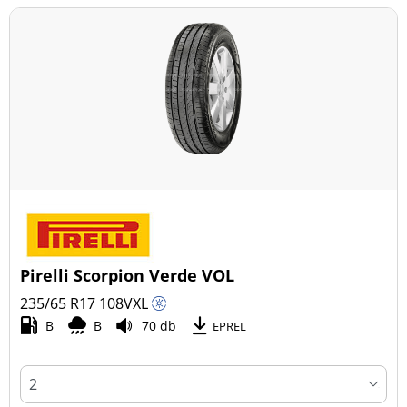
Pirelli Scorpion Verde VOL
235/65 R17
108
V
XL
B
B
70 db
EPREL