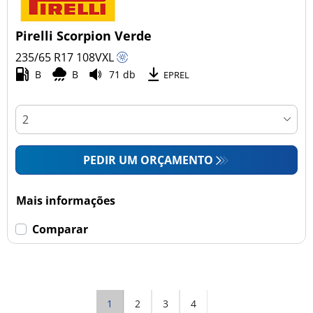
Pirelli Scorpion Verde
235/65 R17
108
V
XL
B
B
71 db
EPREL
PEDIR UM ORÇAMENTO
Mais informações
Comparar
1
2
3
4