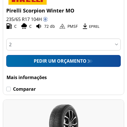
Pirelli Scorpion Winter MO
235/65 R17
104
H
C
C
72 db
PMSF
EPREL
PEDIR UM ORÇAMENTO
Mais informações
Comparar