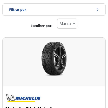
Filtrar por
Escolher por:
Tipo de pneu
Todos os tipos (7)
Inverno (2)
Verão (5)
Todas as estações (0)
Tipo de veículo
Todos os tipos (7)
Ligeiro (5)
Comercial (0)