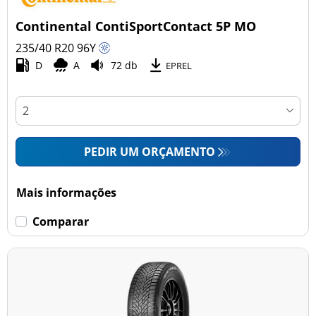
Continental ContiSportContact 5P MO
235/40 R20
96
Y
D
A
72 db
EPREL
PEDIR UM ORÇAMENTO
Mais informações
Comparar