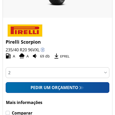
Pirelli Scorpion
235/40 R20
96
V
XL
A
A
69 db
EPREL
PEDIR UM ORÇAMENTO
Mais informações
Comparar