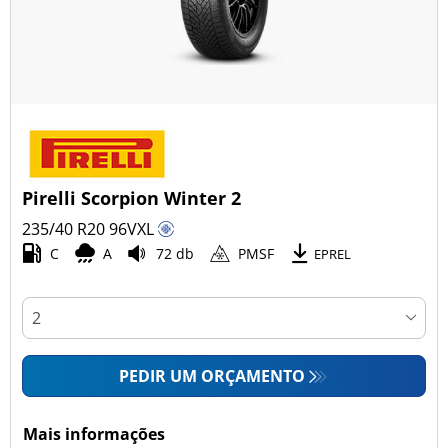
Pirelli Scorpion Winter 2
235/40 R20
96
V
XL
C
A
72 db
PMSF
EPREL
PEDIR UM ORÇAMENTO
Mais informações