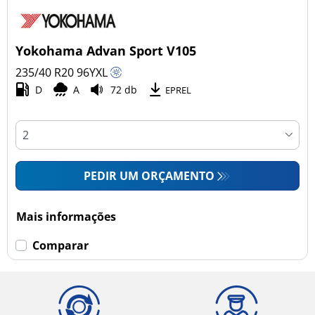
Yokohama Advan Sport V105
235/40 R20
96
Y
XL
D
A
72 db
EPREL
PEDIR UM ORÇAMENTO
Mais informações
Comparar