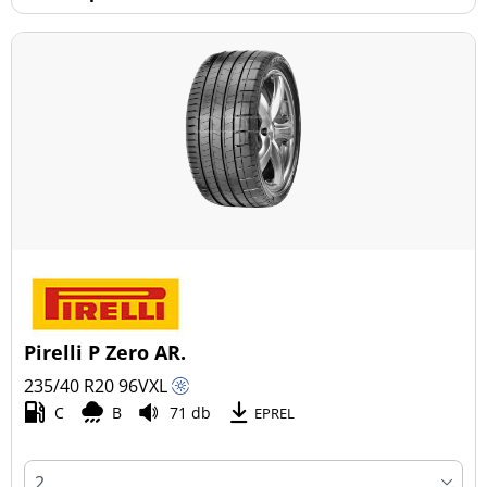
Pirelli P Zero AR.
235/40 R20
96
V
XL
C
B
71 db
EPREL