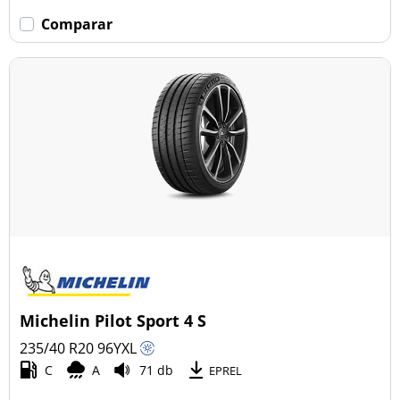
Comparar
Michelin Pilot Sport 4 S
235/40 R20
96
Y
XL
C
A
71 db
EPREL