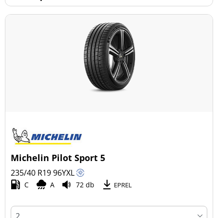
Michelin Pilot Sport 5
235/40 R19
96
Y
XL
C
A
72 db
EPREL