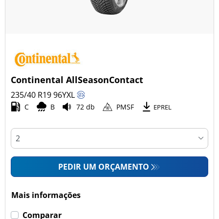
Continental AllSeasonContact
235/40 R19
96
Y
XL
C
B
72 db
PMSF
EPREL
PEDIR UM ORÇAMENTO
Mais informações
Comparar