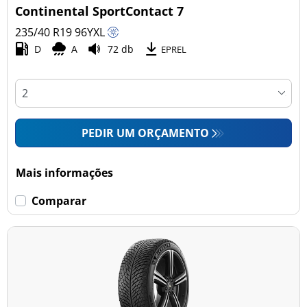
Continental SportContact 7
235/40 R19
96
Y
XL
D
A
72 db
EPREL
PEDIR UM ORÇAMENTO
Mais informações
Comparar