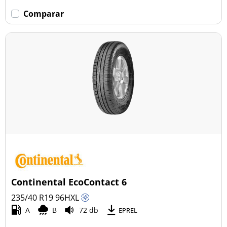
Comparar
Continental EcoContact 6
235/40 R19
96
H
XL
A
B
72 db
EPREL