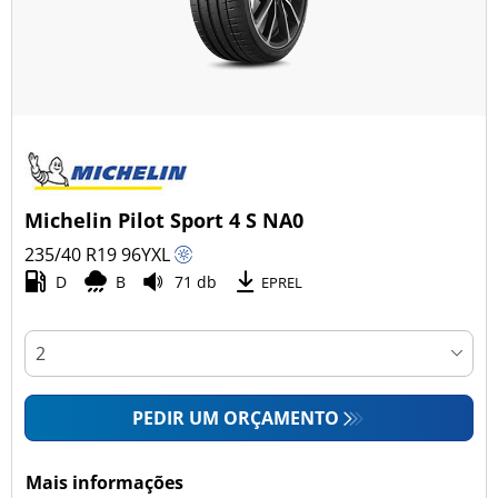
Michelin Pilot Sport 4 S NA0
235/40 R19
96
Y
XL
D
B
71 db
EPREL
PEDIR UM ORÇAMENTO
Mais informações