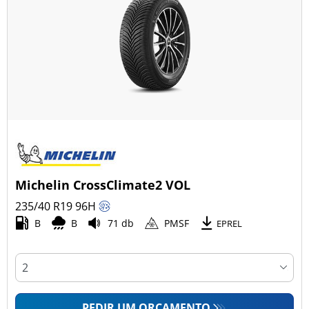
Michelin CrossClimate2 VOL
235/40 R19
96
H
B
B
71 db
PMSF
EPREL
PEDIR UM ORÇAMENTO