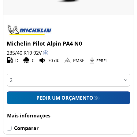
Michelin Pilot Alpin PA4 N0
235/40 R19
92
V
D
C
70 db
PMSF
EPREL
PEDIR UM ORÇAMENTO
Mais informações
Comparar