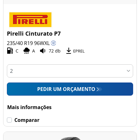
Pirelli Cinturato P7
235/40 R19
96
W
XL
C
A
72 db
EPREL
PEDIR UM ORÇAMENTO
Mais informações
Comparar