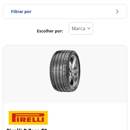
Filtrar por
Escolher por:
Tipo de pneu
Todos os tipos (58)
Inverno (8)
Verão (49)
Todas as estações (7)
Tipo de veículo
Todos os tipos (58)
Ligeiro (57)
Comercial (0)