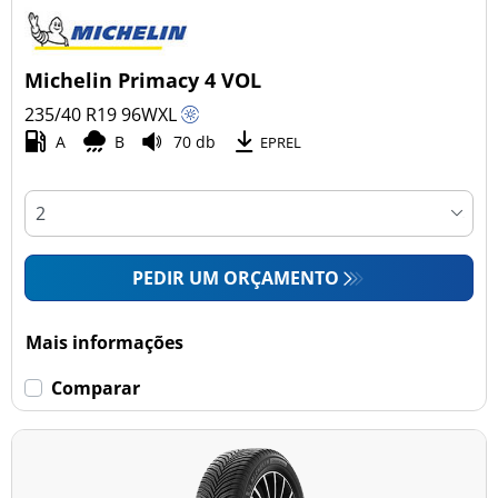
Michelin Primacy 4 VOL
235/40 R19
96
W
XL
A
B
70 db
EPREL
PEDIR UM ORÇAMENTO
Mais informações
Comparar