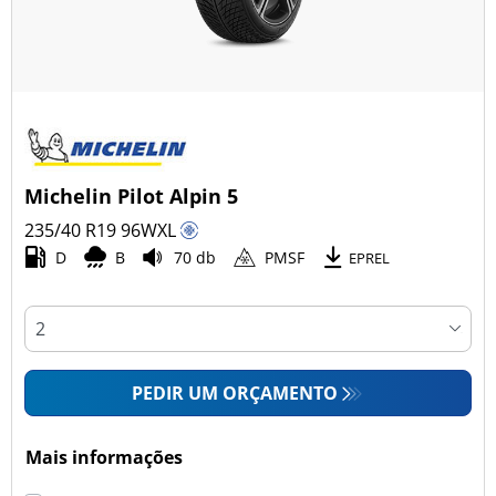
Michelin Pilot Alpin 5
235/40 R19
96
W
XL
D
B
70 db
PMSF
EPREL
PEDIR UM ORÇAMENTO
Mais informações