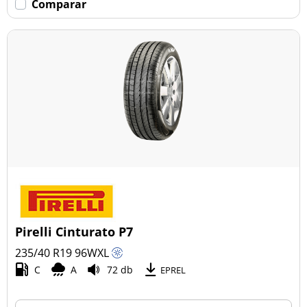
Comparar
Pirelli Cinturato P7
235/40 R19
96
W
XL
C
A
72 db
EPREL