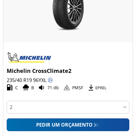
Michelin CrossClimate2
235/40 R19
96
Y
XL
C
B
71 db
PMSF
EPREL
PEDIR UM ORÇAMENTO