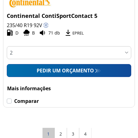
Continental ContiSportContact 5
235/40 R19
92
V
D
B
71 db
EPREL
PEDIR UM ORÇAMENTO
Mais informações
Comparar
1
2
3
4