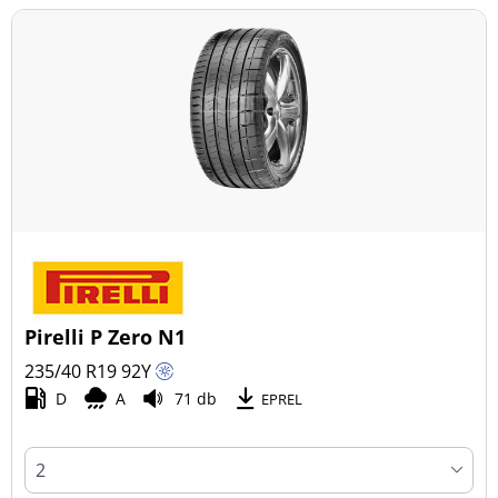
Pirelli P Zero N1
235/40 R19
92
Y
D
A
71 db
EPREL