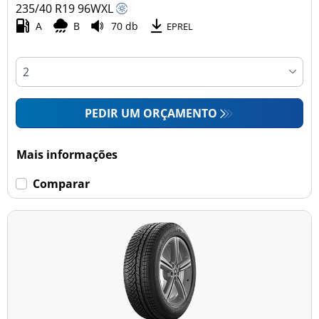
235/40 R19
96
W
XL
A
B
70 db
EPREL
PEDIR UM ORÇAMENTO
Mais informações
Comparar