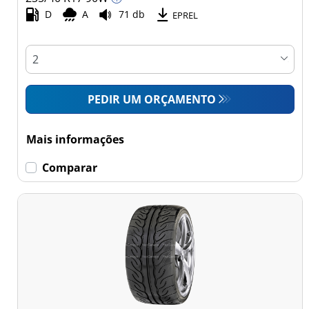
Comercial (0)
D
A
71 db
EPREL
Esvaziamento limitado
Runflat (0)
PEDIR UM ORÇAMENTO
Sem esvaziamento
limitado (5)
Mais informações
Mais
Comparar
opções