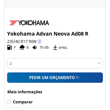
Yokohama Advan Neova Ad08 R
235/40 R17
90
W
F
B
70 db
EPREL
PEDIR UM ORÇAMENTO
Mais informações
Comparar