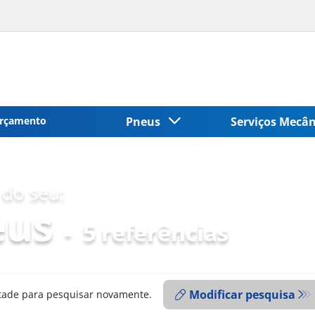
rçamento
Pneus
Serviços Mecâ
do seu:
eus
-
5 referências
Modificar pesquisa
ntade para pesquisar novamente.