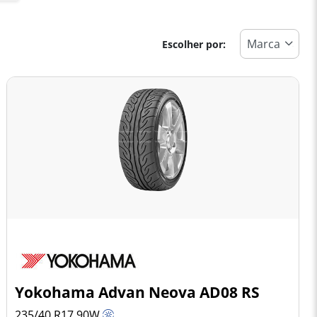
Escolher por:
Yokohama Advan Neova AD08 RS
235/40 R17
90
W