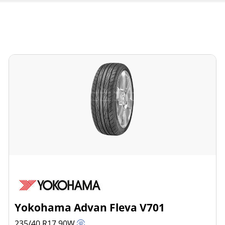
Yokohama Advan Fleva V701
235/40 R17
90
W