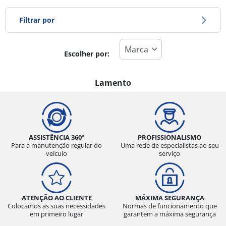
Filtrar por
Escolher por:
Tipo de pneu
Todos os tipos (0)
Lamento
Inverno (0)
Verão (0)
Todas as estações (0)
ASSISTÊNCIA 360°
PROFISSIONALISMO
Para a manutenção regular do
Uma rede de especialistas ao seu
veículo
serviço
Tipo de veículo
Todos os tipos (0)
ATENÇÃO AO CLIENTE
MÁXIMA SEGURANÇA
Ligeiro (0)
Colocamos as suas necessidades
Normas de funcionamento que
em primeiro lugar
garantem a máxima segurança
Comercial (0)