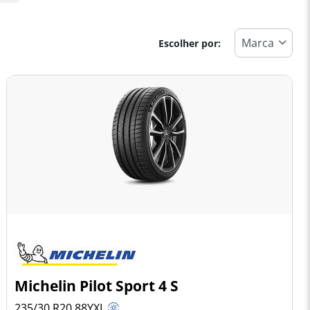
Escolher por:
Michelin Pilot Sport 4 S
235/30 R20
88
Y
XL