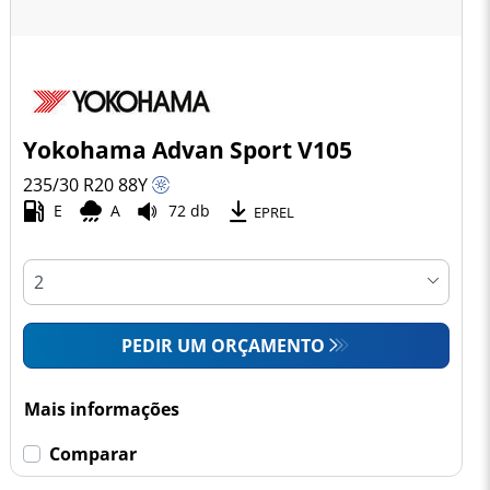
Yokohama Advan Sport V105
235/30 R20
88
Y
E
A
72 db
EPREL
PEDIR UM ORÇAMENTO
Mais informações
Comparar