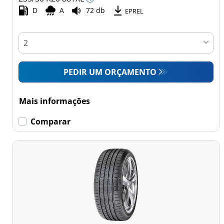
Comercial (0)
D
A
72 db
EPREL
Esvaziamento limitado
Runflat (0)
PEDIR UM ORÇAMENTO
Sem esvaziamento
limitado (6)
Mais informações
Mais
Comparar
opções