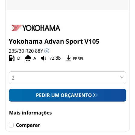
Yokohama Advan Sport V105
235/30 R20
88
Y
D
A
72 db
EPREL
PEDIR UM ORÇAMENTO
Mais informações
Comparar