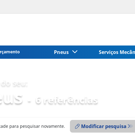
rçamento
Pneus
Serviços Mecâ
do seu:
eus
-
6 referências
Modificar pesquisa
ntade para pesquisar novamente.