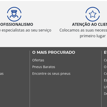
ROFISSIONALISMO
ATENÇÃO AO CLIE
especialistas ao seu serviço
Colocamos as suas neces
primeiro lugar
O MAIS PROCURADO
E
Ofertas
C
Pneus Baratos
O
sas
Encontre os seus pneus
C
E
L
D