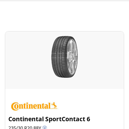
Continental SportContact 6
235/30 R20
88
Y