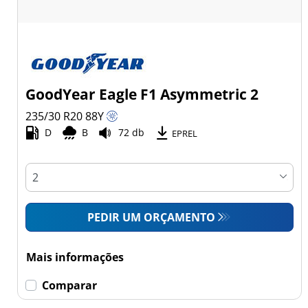
GoodYear Eagle F1 Asymmetric 2
235/30 R20
88
Y
D
B
72 db
EPREL
PEDIR UM ORÇAMENTO
Mais informações
Comparar