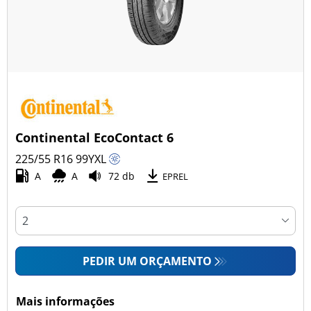
Continental EcoContact 6
225/55 R16
99
Y
XL
A
A
72 db
EPREL
PEDIR UM ORÇAMENTO
Mais informações