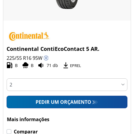
Continental ContiEcoContact 5 AR.
225/55 R16
95
W
B
B
71 db
EPREL
PEDIR UM ORÇAMENTO
Mais informações
Comparar