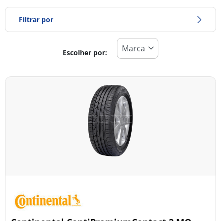
Filtrar por
Escolher por:
Tipo de pneu
Todos os tipos (63)
Inverno (13)
Verão (46)
Todas as estações (10)
Tipo de veículo
Todos os tipos (63)
Ligeiro (63)
Comercial (0)