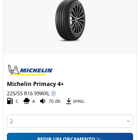
Michelin Primacy 4+
225/55 R16
99
W
XL
C
A
70 db
EPREL
PEDIR UM ORÇAMENTO