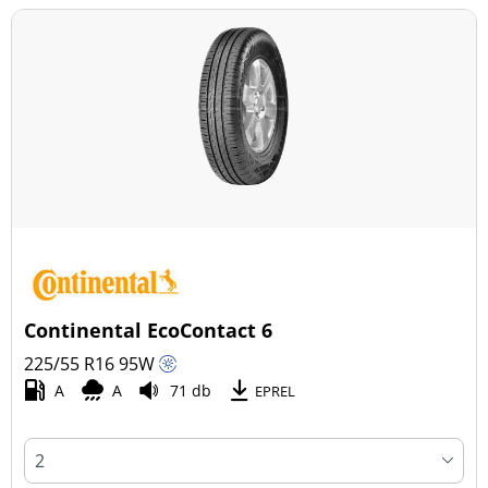
Continental EcoContact 6
225/55 R16
95
W
A
A
71 db
EPREL