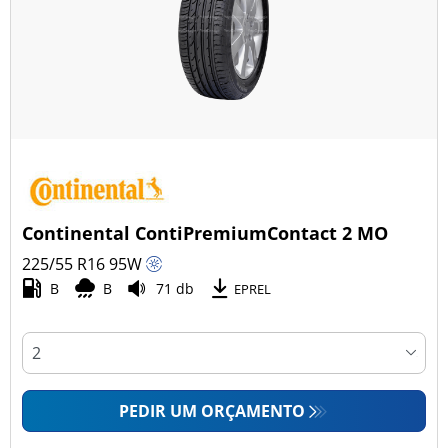
Continental ContiPremiumContact 2 MO
225/55 R16
95
W
B
B
71 db
EPREL
PEDIR UM ORÇAMENTO