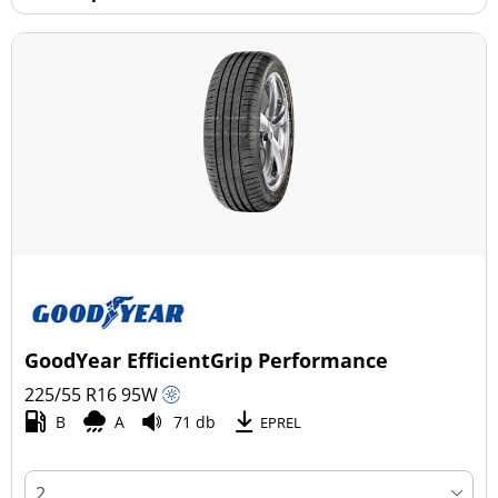
GoodYear EfficientGrip Performance
225/55 R16
95
W
B
A
71 db
EPREL