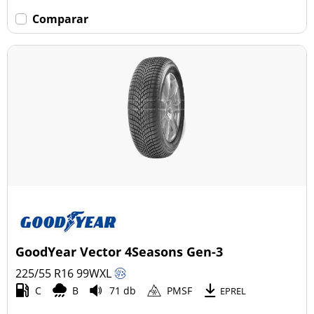
Comparar
GoodYear Vector 4Seasons Gen-3
225/55 R16
99
W
XL
C
B
71 db
PMSF
EPREL