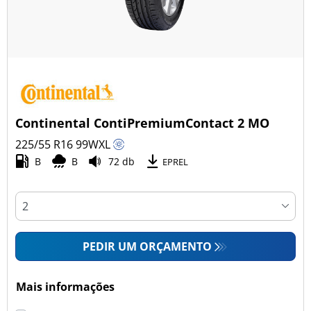
Continental ContiPremiumContact 2 MO
225/55 R16
99
W
XL
B
B
72 db
EPREL
PEDIR UM ORÇAMENTO
Mais informações