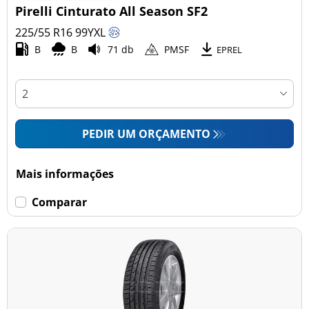
Pirelli Cinturato All Season SF2
225/55 R16
99
Y
XL
B
B
71 db
PMSF
EPREL
PEDIR UM ORÇAMENTO
Mais informações
Comparar