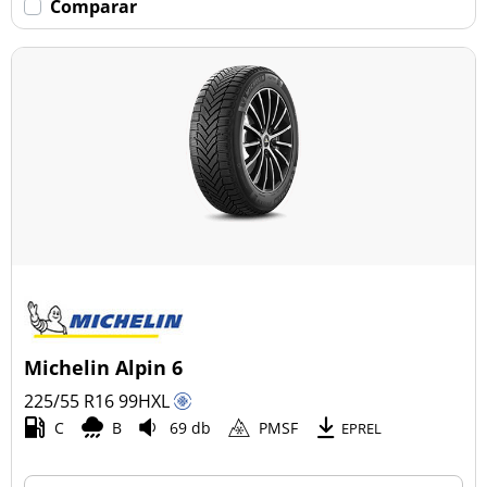
Comparar
Michelin Alpin 6
225/55 R16
99
H
XL
C
B
69 db
PMSF
EPREL