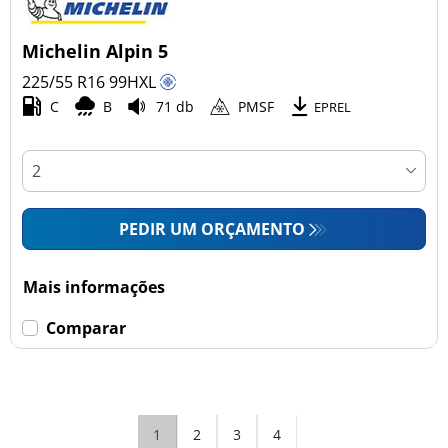
Michelin Alpin 5
225/55 R16
99
H
XL
C
B
71 db
PMSF
EPREL
PEDIR UM ORÇAMENTO
Mais informações
Comparar
1
2
3
4