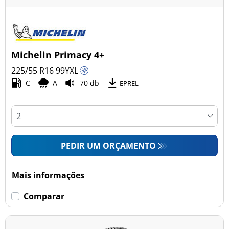
Michelin Primacy 4+
225/55 R16
99
Y
XL
C
A
70 db
EPREL
PEDIR UM ORÇAMENTO
Mais informações
Comparar