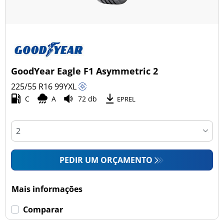
GoodYear Eagle F1 Asymmetric 2
225/55 R16
99
Y
XL
C
A
72 db
EPREL
PEDIR UM ORÇAMENTO
Mais informações
Comparar