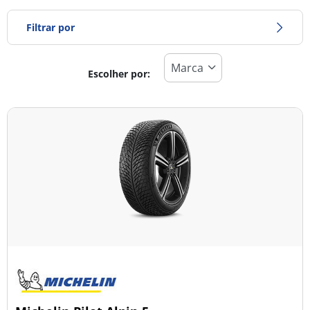
Filtrar por
Escolher por:
Tipo de pneu
Todos os tipos (51)
Inverno (7)
Verão (33)
Todas as estações (13)
Tipo de veículo
Todos os tipos (51)
Ligeiro (43)
Comercial (0)