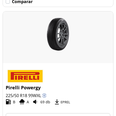
Comparar
Pirelli Powergy
225/50 R18
99
W
XL
B
A
69 db
EPREL