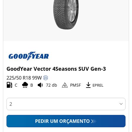
GoodYear Vector 4Seasons SUV Gen-3
225/50 R18
99
W
C
B
72 db
PMSF
EPREL
PEDIR UM ORÇAMENTO