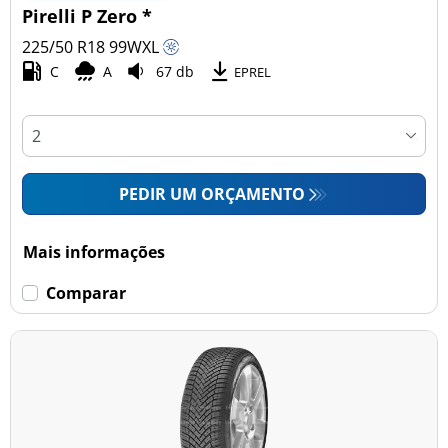
Pirelli P Zero *
225/50 R18
99
W
XL
C
A
67 db
EPREL
PEDIR UM ORÇAMENTO
Mais informações
Comparar