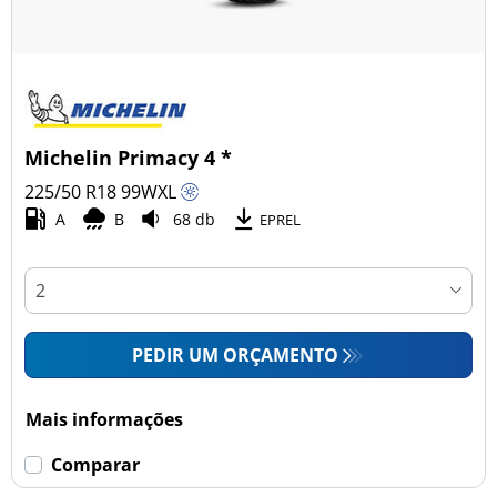
Michelin Primacy 4 *
225/50 R18
99
W
XL
A
B
68 db
EPREL
PEDIR UM ORÇAMENTO
Mais informações
Comparar