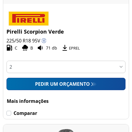
Pirelli Scorpion Verde
225/50 R18
95
V
C
B
71 db
EPREL
PEDIR UM ORÇAMENTO
Mais informações
Comparar