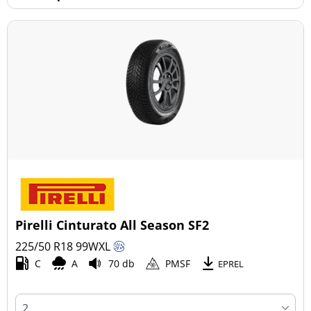
Pirelli Cinturato All Season SF2
225/50 R18
99
W
XL
C
A
70 db
PMSF
EPREL