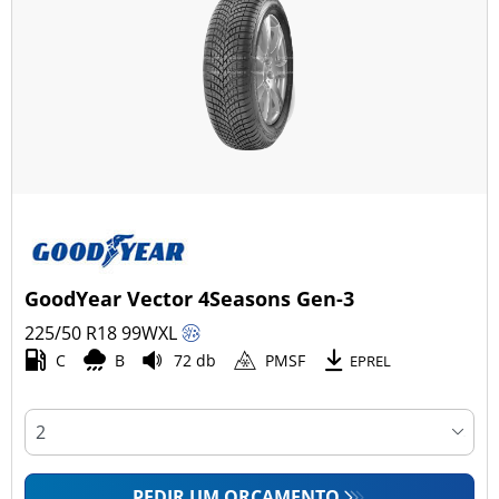
GoodYear Vector 4Seasons Gen-3
225/50 R18
99
W
XL
C
B
72 db
PMSF
EPREL
PEDIR UM ORÇAMENTO