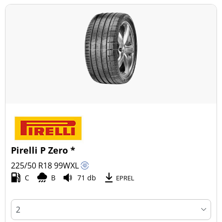
Pirelli P Zero *
225/50 R18
99
W
XL
C
B
71 db
EPREL