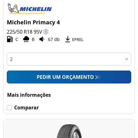
Michelin Primacy 4
225/50 R18
95
V
C
B
67 db
EPREL
PEDIR UM ORÇAMENTO
Mais informações
Comparar