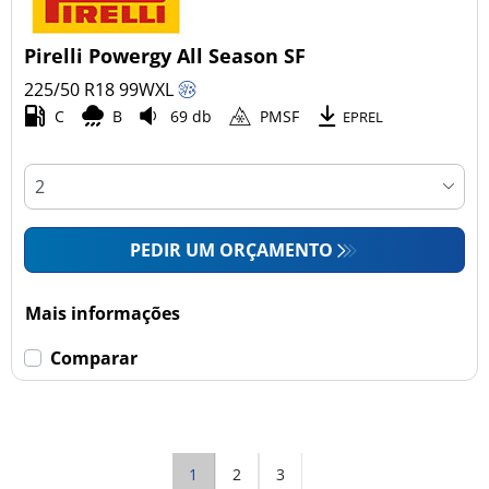
Pirelli Powergy All Season SF
225/50 R18
99
W
XL
C
B
69 db
PMSF
EPREL
PEDIR UM ORÇAMENTO
Mais informações
Comparar
1
2
3