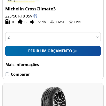
Michelin CrossClimate3
225/50 R18
95
V
B
B
72 db
PMSF
EPREL
PEDIR UM ORÇAMENTO
Mais informações
Comparar