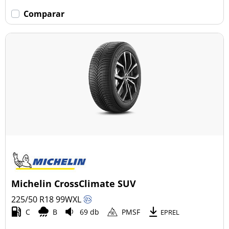
Comparar
Michelin CrossClimate SUV
225/50 R18
99
W
XL
C
B
69 db
PMSF
EPREL