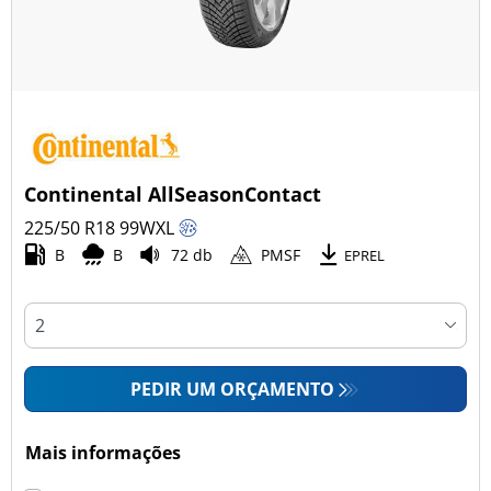
Continental AllSeasonContact
225/50 R18
99
W
XL
B
B
72 db
PMSF
EPREL
PEDIR UM ORÇAMENTO
Mais informações