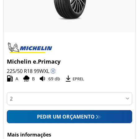
Michelin e.Primacy
225/50 R18
99
W
XL
A
B
69 db
EPREL
PEDIR UM ORÇAMENTO
Mais informações