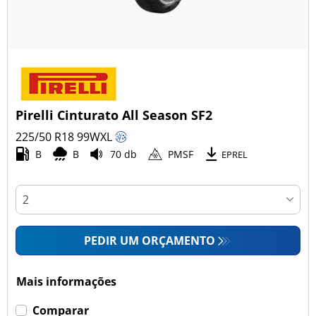
Pirelli Cinturato All Season SF2
225/50 R18
99
W
XL
B
B
70 db
PMSF
EPREL
PEDIR UM ORÇAMENTO
Mais informações
Comparar