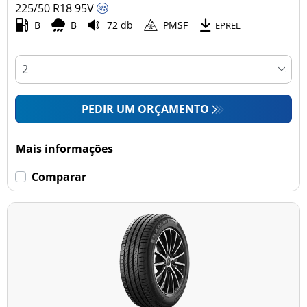
225/50 R18
95
V
B
B
72 db
PMSF
EPREL
PEDIR UM ORÇAMENTO
Mais informações
Comparar