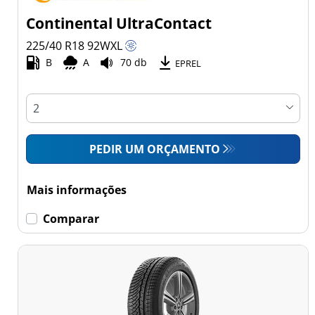
Continental UltraContact
225/40 R18
92
W
XL
B
A
70 db
EPREL
PEDIR UM ORÇAMENTO
Mais informações
Comparar