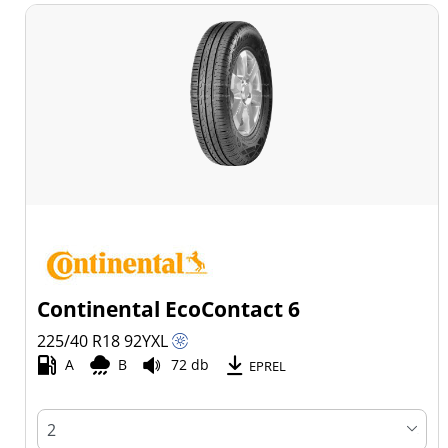
Continental EcoContact 6
225/40 R18
92
Y
XL
A
B
72 db
EPREL