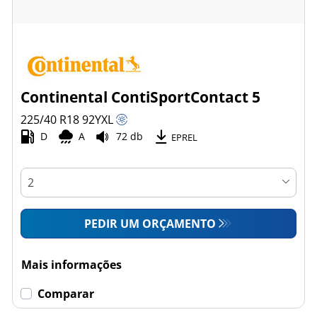
Continental ContiSportContact 5
225/40 R18
92
Y
XL
D
A
72 db
EPREL
PEDIR UM ORÇAMENTO
Mais informações
Comparar