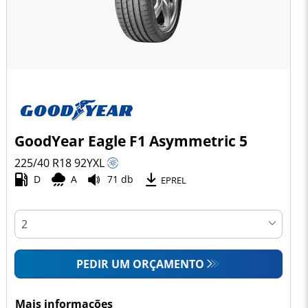
GoodYear Eagle F1 Asymmetric 5
225/40 R18
92
Y
XL
D
A
71 db
EPREL
PEDIR UM ORÇAMENTO
Mais informações