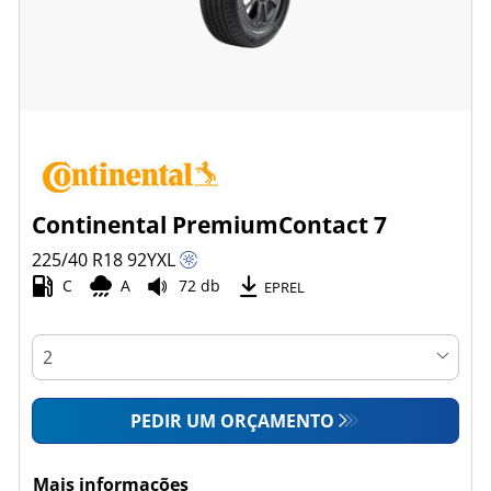
Continental PremiumContact 7
225/40 R18
92
Y
XL
C
A
72 db
EPREL
PEDIR UM ORÇAMENTO
Mais informações