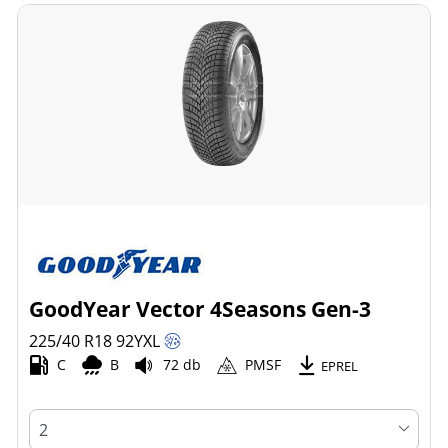
GoodYear Vector 4Seasons Gen-3
225/40 R18
92
Y
XL
C
B
72 db
PMSF
EPREL