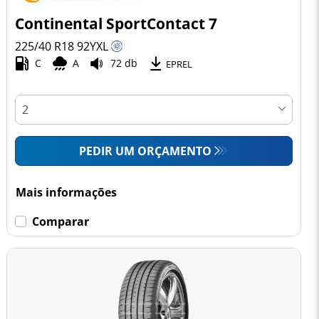
Continental SportContact 7
225/40 R18
92
Y
XL
C
A
72 db
EPREL
PEDIR UM ORÇAMENTO
Mais informações
Comparar