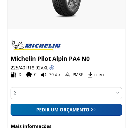
Michelin Pilot Alpin PA4 N0
225/40 R18
92
V
XL
D
C
70 db
PMSF
EPREL
PEDIR UM ORÇAMENTO
Mais informações