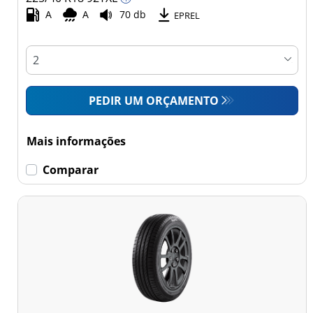
Comercial (0)
A
A
70 db
EPREL
Esvaziamento limitado
Runflat (15)
PEDIR UM ORÇAMENTO
Sem esvaziamento
limitado (94)
Mais informações
Mais
Comparar
opções