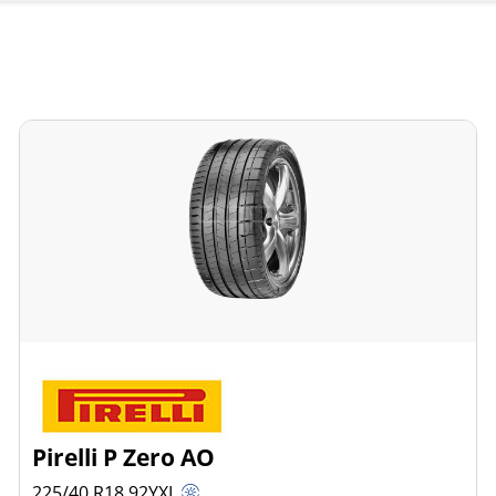
Pirelli P Zero AO
225/40 R18
92
Y
XL