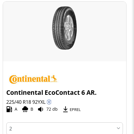
Continental EcoContact 6 AR.
225/40 R18
92
Y
XL
A
B
72 db
EPREL