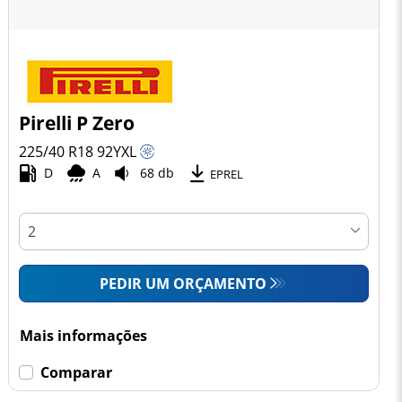
Pirelli P Zero
225/40 R18
92
Y
XL
D
A
68 db
EPREL
PEDIR UM ORÇAMENTO
Mais informações
Comparar