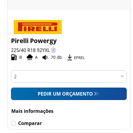
Pirelli Powergy
225/40 R18
92
Y
XL
B
A
70 db
EPREL
PEDIR UM ORÇAMENTO
Mais informações
Comparar