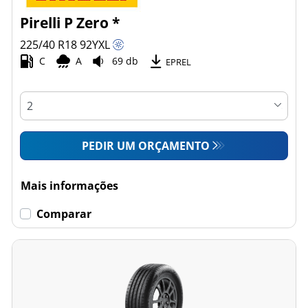
Pirelli P Zero *
225/40 R18
92
Y
XL
C
A
69 db
EPREL
PEDIR UM ORÇAMENTO
Mais informações
Comparar