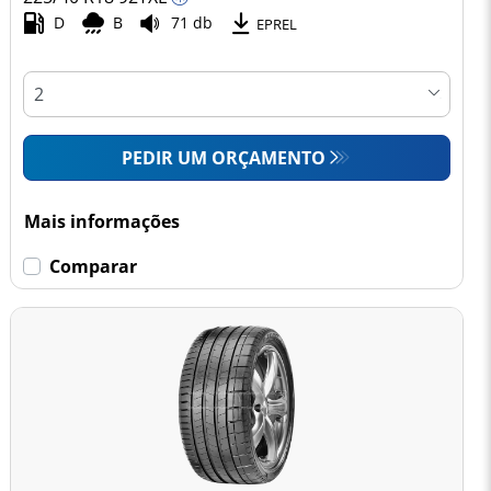
D
B
71 db
EPREL
PEDIR UM ORÇAMENTO
Mais informações
Comparar