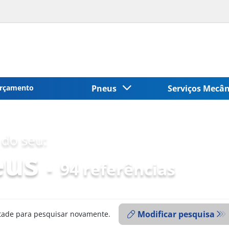
rçamento
Pneus
Serviços Mecâ
do seu:
eus
-
94 referências
Modificar pesquisa
ntade para pesquisar novamente.