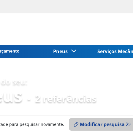
rçamento
Pneus
Serviços Mecâ
do seu:
eus
-
2 referências
Modificar pesquisa
ntade para pesquisar novamente.