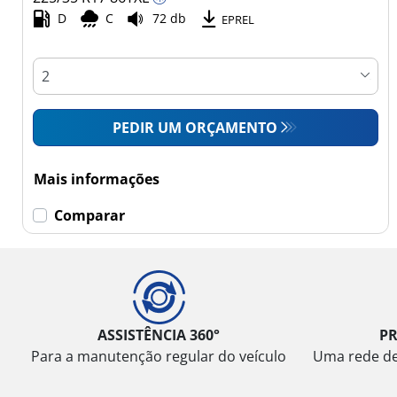
Comercial (0)
D
C
72 db
EPREL
Esvaziamento limitado
Runflat (0)
PEDIR UM ORÇAMENTO
Sem esvaziamento
limitado (2)
Mais informações
Mais
Comparar
opções
ASSISTÊNCIA 360°
P
Para a manutenção regular do veículo
Uma rede de 