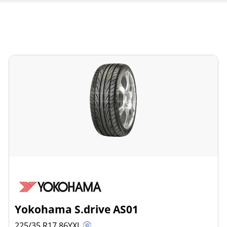
Yokohama S.drive AS01
225/35 R17
86
Y
XL