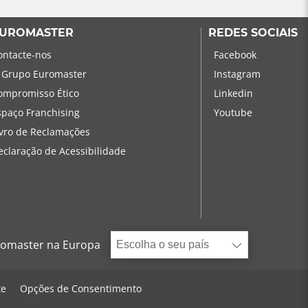
UROMASTER
REDES SOCIAIS
ontacte-nos
Facebook
 Grupo Euromaster
Instagram
ompromisso Ético
Linkedin
spaço Franchising
Youtube
ivro de Reclamações
eclaração de Acessibilidade
omaster na Europa
Escolha o seu país
te
Opções de Consentimento