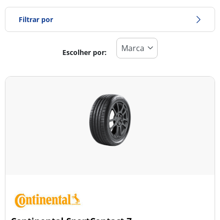
Filtrar por
Escolher por:
Tipo de pneu
Todos os tipos (3)
Inverno (0)
Verão (3)
Todas as estações (0)
Tipo de veículo
Todos os tipos (3)
Ligeiro (3)
Comercial (0)