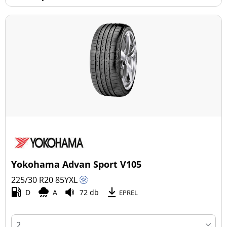
Yokohama Advan Sport V105
225/30 R20
85
Y
XL
D
A
72 db
EPREL