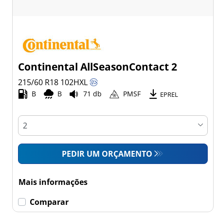
Continental AllSeasonContact 2
215/60 R18
102
H
XL
B
B
71 db
PMSF
EPREL
PEDIR UM ORÇAMENTO
Mais informações
Comparar