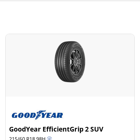
GoodYear EfficientGrip 2 SUV
215/60 R18
98
H