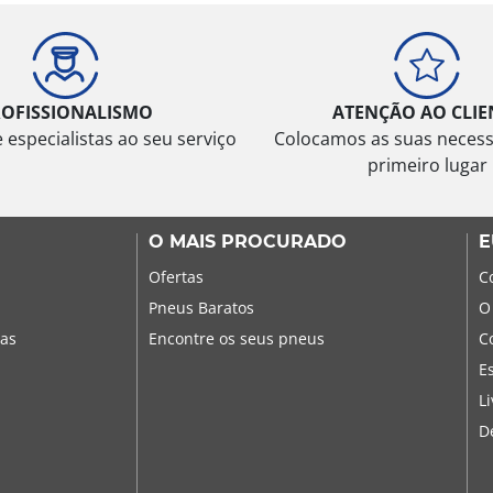
ROFISSIONALISMO
ATENÇÃO AO CLIE
especialistas ao seu serviço
Colocamos as suas neces
primeiro lugar
O MAIS PROCURADO
E
Ofertas
C
Pneus Baratos
O
sas
Encontre os seus pneus
C
E
L
D