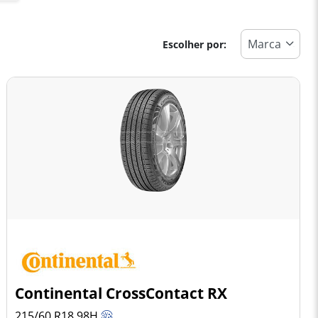
Escolher por:
Continental CrossContact RX
215/60 R18
98
H