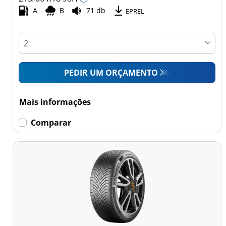
Comercial (0)
A
B
71 db
EPREL
Esvaziamento limitado
Runflat (0)
PEDIR UM ORÇAMENTO
Sem esvaziamento
limitado (5)
Mais informações
Mais
Comparar
opções