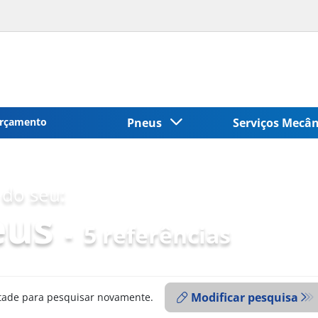
rçamento
Pneus
Serviços Mecâ
do seu:
eus
-
5 referências
Modificar pesquisa
ntade para pesquisar novamente.