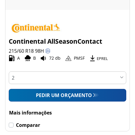
Continental AllSeasonContact
215/60 R18
98
H
A
B
72 db
PMSF
EPREL
PEDIR UM ORÇAMENTO
Mais informações
Comparar